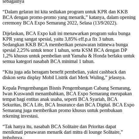
sebagainya
“Dalam gelaran ini kita sediakan program untuk KPR dan KKB
BCA dengan promo-promo yang menarik,” katanya, dalam opening
ceremony BCA Expo Semarang 2022, Selasa (13/9/2022).
Dijelaskan, BCA Expo kali ini menawarkan program suku bunga
KPR yang sangat spesial, yaitu 3,85% eff.p.a fix 3 tahun.
Sedangkan KKB BCA memberikan penawaran istimewa bunga
spesial 2,25% untuk tenor 1 tahun, serta KSM BCA dengan DP
1,2% khusus untuk pembelian unit Yamaha & Honda berlaku untuk
semua kategori nasabah BCA minimal 1 tahun.
“Kita juga ada beragam benefit pembelian, yakni cashback dan
diskon serta display Mobil Listrik dari Merk Wuling,” jelasnya.
Kepala Pengembangan Bisnis Pengembangan Cabang Semarang,
Iwan Kuswandi menambahkan, BCA Expo Semarang merupakan
tempat bagi entitas anak usaha, seperti BCA Syariah, BCA
Sekuritas, BCA Life, BCA Insurance dan BCA Digital. BCA Expo
Semarang juga memberikan promo khusus untuk pembukaan
rekening investasi.
“Tak hanya itu, nasabah BCA Solitaire dan Prioritas dapat
menikmati penawaran menarik dari mitra di lounge Solitaire,”
imbuhnya.