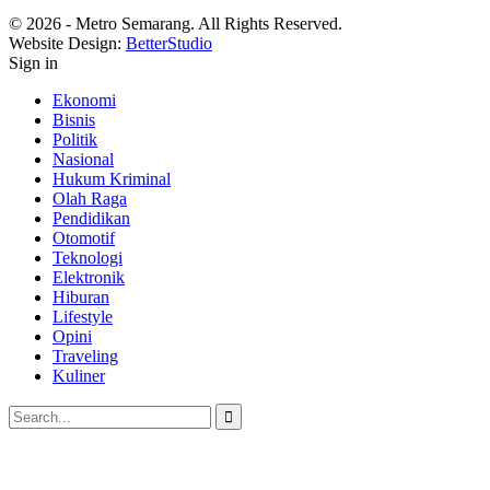
© 2026 - Metro Semarang. All Rights Reserved.
Website Design:
BetterStudio
Sign in
Ekonomi
Bisnis
Politik
Nasional
Hukum Kriminal
Olah Raga
Pendidikan
Otomotif
Teknologi
Elektronik
Hiburan
Lifestyle
Opini
Traveling
Kuliner