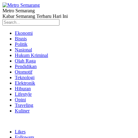
Metro Semarang
Kabar Semarang Terbaru Hari Ini
Ekonomi
Bisnis
Politik
Nasional
Hukum Kriminal
Olah Raga
Pendidikan
Otomotif
Teknologi
Elektronik
Hiburan
Lifestyle
Opini
Traveling
Kuliner
Likes
Followers