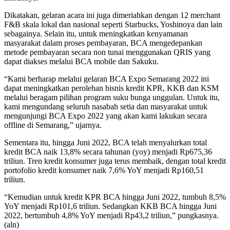
Dikatakan, gelaran acara ini juga dimeriahkan dengan 12 merchant
F&B skala lokal dan nasional seperti Starbucks, Yoshinoya dan lain
sebagainya. Selain itu, untuk meningkatkan kenyamanan
masyarakat dalam proses pembayaran, BCA mengedepankan
metode pembayaran secara non tunai menggunakan QRIS yang
dapat diakses melalui BCA mobile dan Sakuku.
“Kami berharap melalui gelaran BCA Expo Semarang 2022 ini
dapat meningkatkan perolehan bisnis kredit KPR, KKB dan KSM
melalui beragam pilihan program suku bunga unggulan. Untuk itu,
kami mengundang seluruh nasabah setia dan masyarakat untuk
mengunjungi BCA Expo 2022 yang akan kami lakukan secara
offline di Semarang,” ujarnya.
Sementara itu, hingga Juni 2022, BCA telah menyalurkan total
kredit BCA naik 13,8% secara tahunan (yoy) menjadi Rp675,36
triliun. Tren kredit konsumer juga terus membaik, dengan total kredit
portofolio kredit konsumer naik 7,6% YoY menjadi Rp160,51
triliun.
“Kemudian untuk kredit KPR BCA hingga Juni 2022, tumbuh 8,5%
YoY menjadi Rp101,6 triliun. Sedangkan KKB BCA hingga Juni
2022, bertumbuh 4,8% YoY menjadi Rp43,2 triliun,” pungkasnya.
(aln)