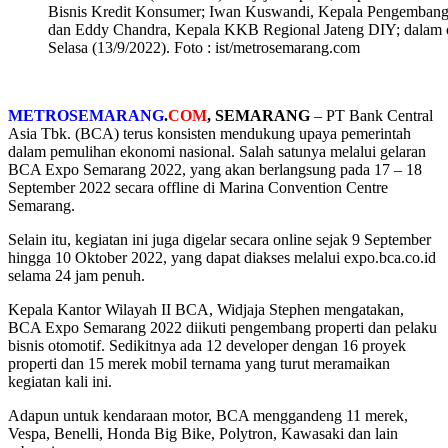
Bisnis Kredit Konsumer; Iwan Kuswandi, Kepala Pengemban
dan Eddy Chandra, Kepala KKB Regional Jateng DIY; dalam
Selasa (13/9/2022). Foto : ist/metrosemarang.com
METROSEMARANG
.
COM
, SEMARANG
– PT Bank Central
Asia Tbk. (BCA) terus konsisten mendukung upaya pemerintah
dalam pemulihan ekonomi nasional. Salah satunya melalui gelaran
BCA Expo Semarang 2022, yang akan berlangsung pada 17 – 18
September 2022 secara offline di Marina Convention Centre
Semarang.
Selain itu, kegiatan ini juga digelar secara online sejak 9 September
hingga 10 Oktober 2022, yang dapat diakses melalui expo.bca.co.id
selama 24 jam penuh.
Kepala Kantor Wilayah II BCA, Widjaja Stephen mengatakan,
BCA Expo Semarang 2022 diikuti pengembang properti dan pelaku
bisnis otomotif. Sedikitnya ada 12 developer dengan 16 proyek
properti dan 15 merek mobil ternama yang turut meramaikan
kegiatan kali ini.
Adapun untuk kendaraan motor, BCA menggandeng 11 merek,
Vespa, Benelli, Honda Big Bike, Polytron, Kawasaki dan lain