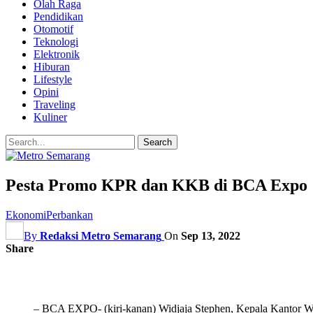
Olah Raga
Pendidikan
Otomotif
Teknologi
Elektronik
Hiburan
Lifestyle
Opini
Traveling
Kuliner
Pesta Promo KPR dan KKB di BCA Expo
Ekonomi
Perbankan
By
Redaksi Metro Semarang
On
Sep 13, 2022
Share
– BCA EXPO- (kiri-kanan) Widjaja Stephen, Kepala Kantor W