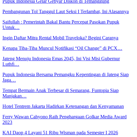
Pupuk Indonesia Gelar Gebyar Diskon di Temanggung
Pembangunan Tol Tanggul Laut Seksi I Terlambat, Ini Alasannya
Saifullah : Pemerintah Bakal Bantu Percepat Pasokan Pupuk
Untuk…
Ingin Daftar Mitra Rental Mobil Traveloka? Begini Caranya
Kenapa Tiba-Tiba Muncul Notifikasi “Oil Change” di PCX…
Jateng Menuju Indonesia Emas 2045, Ini Visi Misi Gubernur
Luthfi…
Pupuk Indonesia Bersama Pemangku Kepentingan di Jateng Siap
Jaga…
Tempat Bermain Anak Terbesar di Semarang, Funtopia Siap
Manjakan…
Hotel Tentrem Jakarta Hadirkan Ketenangan dan Kenyamanan
Ferry Wawan Cahyono Raih Penghargaan Golkar Media Award
2023
KAI Daop 4 Layani 51 Ribu Wisman pada Semester I 2026