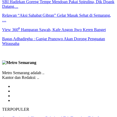
SBI Hadirkan Goreng Tempe Mendoan Pakai Spirulina, Dik Doank
Datang…
Relawan “Aksi Sahabat Gibran” Gelar Masak Sehat di Semarang,
…
View 360⁰ Hamparan Sawah, Kafe Angon Jiwo Keren Banget
Bagas Adhadirgha : Ganjar Pranowo Akan Dorong Penguatan
Wirausaha
Metro Semarang adalah ..
Kantor dan Redaksi: ..
TERPOPULER