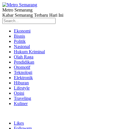
Metro Semarang
Kabar Semarang Terbaru Hari Ini
Ekonomi
Bisnis
Politik
Nasional
Hukum Kriminal
Olah Raga
Pendidikan
Otomotif
Teknologi
Elektronik
Hiburan
Lifestyle
Opini
Traveling
Kuliner
Likes
Followers