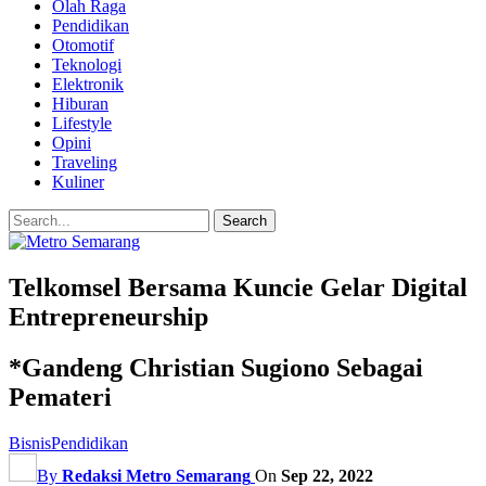
Olah Raga
Pendidikan
Otomotif
Teknologi
Elektronik
Hiburan
Lifestyle
Opini
Traveling
Kuliner
Telkomsel Bersama Kuncie Gelar Digital
Entrepreneurship
*Gandeng Christian Sugiono Sebagai
Pemateri
Bisnis
Pendidikan
By
Redaksi Metro Semarang
On
Sep 22, 2022