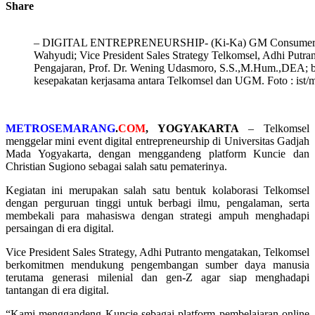
Share
– DIGITAL ENTREPRENEURSHIP- (Ki-Ka) GM Consumer Sa
Wahyudi; Vice President Sales Strategy Telkomsel, Adhi Putra
Pengajaran, Prof. Dr. Wening Udasmoro, S.S.,M.Hum.,DEA; b
kesepakatan kerjasama antara Telkomsel dan UGM. Foto : ist
METROSEMARANG
.
COM
, YOGYAKARTA
– Telkomsel
menggelar mini event digital entrepreneurship di Universitas Gadjah
Mada Yogyakarta, dengan menggandeng platform Kuncie dan
Christian Sugiono sebagai salah satu pematerinya.
Kegiatan ini merupakan salah satu bentuk kolaborasi Telkomsel
dengan perguruan tinggi untuk berbagi ilmu, pengalaman, serta
membekali para mahasiswa dengan strategi ampuh menghadapi
persaingan di era digital.
Vice President Sales Strategy, Adhi Putranto mengatakan, Telkomsel
berkomitmen mendukung pengembangan sumber daya manusia
terutama generasi milenial dan gen-Z agar siap menghadapi
tantangan di era digital.
“Kami menggandeng Kuncie sebagai platform pembelajaran online