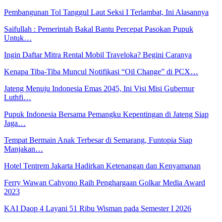
Pembangunan Tol Tanggul Laut Seksi I Terlambat, Ini Alasannya
Saifullah : Pemerintah Bakal Bantu Percepat Pasokan Pupuk
Untuk…
Ingin Daftar Mitra Rental Mobil Traveloka? Begini Caranya
Kenapa Tiba-Tiba Muncul Notifikasi “Oil Change” di PCX…
Jateng Menuju Indonesia Emas 2045, Ini Visi Misi Gubernur
Luthfi…
Pupuk Indonesia Bersama Pemangku Kepentingan di Jateng Siap
Jaga…
Tempat Bermain Anak Terbesar di Semarang, Funtopia Siap
Manjakan…
Hotel Tentrem Jakarta Hadirkan Ketenangan dan Kenyamanan
Ferry Wawan Cahyono Raih Penghargaan Golkar Media Award
2023
KAI Daop 4 Layani 51 Ribu Wisman pada Semester I 2026