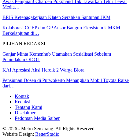
Awas Penipuan! Charoen Pokphand Tak Tawarkan Telur Lewat
Media…
BPJS Ketenagakerjaan Klaten Serahkan Santunan JKM
Kolaborasi CCEP dan GP Ansor Bangun Ekosistem UMKM
Berkelanjutan di…
PILIHAN REDAKSI
Ganjar Minta Kemenhub Utamakan Sosialisasi Sebelum
Penindakan ODOL
KAI Apresiasi Aksi Heroik 2 Warga Blora
Pensiunan Dosen di Purwokerto Menangkan Mobil Toyota Raize
dari…
Kontak
Redaksi
Tentang Kami
Disclaimer
Pedoman Media Saiber
© 2026 - Metro Semarang. All Rights Reserved.
Website Design:
BetterStudio