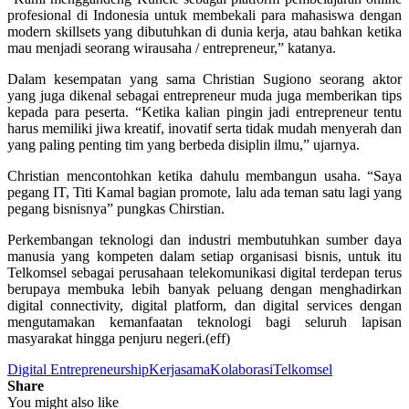
profesional di Indonesia untuk membekali para mahasiswa dengan
modern skillsets yang dibutuhkan di dunia kerja, atau bahkan ketika
mau menjadi seorang wirausaha / entrepreneur,” katanya.
Dalam kesempatan yang sama Christian Sugiono seorang aktor
yang juga dikenal sebagai entrepreneur muda juga memberikan tips
kepada para peserta. “Ketika kalian pingin jadi entrepreneur tentu
harus memiliki jiwa kreatif, inovatif serta tidak mudah menyerah dan
yang paling penting tim yang berbeda disiplin ilmu,” ujarnya.
Christian mencontohkan ketika dahulu membangun usaha. “Saya
pegang IT, Titi Kamal bagian promote, lalu ada teman satu lagi yang
pegang bisnisnya” pungkas Chirstian.
Perkembangan teknologi dan industri membutuhkan sumber daya
manusia yang kompeten dalam setiap organisasi bisnis, untuk itu
Telkomsel sebagai perusahaan telekomunikasi digital terdepan terus
berupaya membuka lebih banyak peluang dengan menghadirkan
digital connectivity, digital platform, dan digital services dengan
mengutamakan kemanfaatan teknologi bagi seluruh lapisan
masyarakat hingga penjuru negeri.(eff)
Digital Entrepreneurship
Kerjasama
Kolaborasi
Telkomsel
Share
You might also like