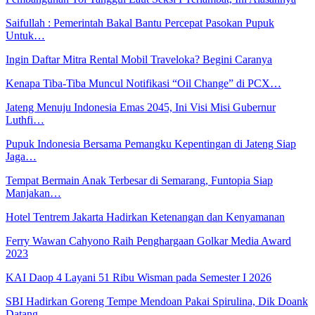
Saifullah : Pemerintah Bakal Bantu Percepat Pasokan Pupuk
Untuk…
Ingin Daftar Mitra Rental Mobil Traveloka? Begini Caranya
Kenapa Tiba-Tiba Muncul Notifikasi “Oil Change” di PCX…
Jateng Menuju Indonesia Emas 2045, Ini Visi Misi Gubernur
Luthfi…
Pupuk Indonesia Bersama Pemangku Kepentingan di Jateng Siap
Jaga…
Tempat Bermain Anak Terbesar di Semarang, Funtopia Siap
Manjakan…
Hotel Tentrem Jakarta Hadirkan Ketenangan dan Kenyamanan
Ferry Wawan Cahyono Raih Penghargaan Golkar Media Award
2023
KAI Daop 4 Layani 51 Ribu Wisman pada Semester I 2026
SBI Hadirkan Goreng Tempe Mendoan Pakai Spirulina, Dik Doank
Datang…