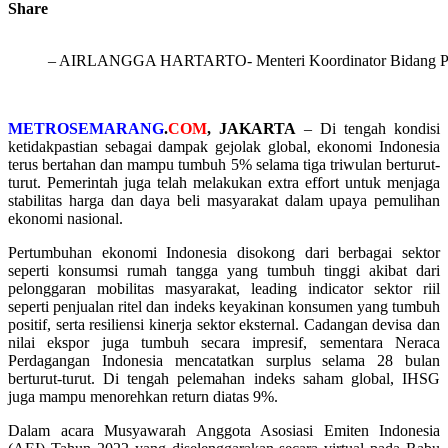
Share
– AIRLANGGA HARTARTO- Menteri Koordinator Bidang P
METROSEMARANG
.
COM
, JAKARTA
– Di tengah kondisi
ketidakpastian sebagai dampak gejolak global, ekonomi Indonesia
terus bertahan dan mampu tumbuh 5% selama tiga triwulan berturut-
turut. Pemerintah juga telah melakukan extra effort untuk menjaga
stabilitas harga dan daya beli masyarakat dalam upaya pemulihan
ekonomi nasional.
Pertumbuhan ekonomi Indonesia disokong dari berbagai sektor
seperti konsumsi rumah tangga yang tumbuh tinggi akibat dari
pelonggaran mobilitas masyarakat, leading indicator sektor riil
seperti penjualan ritel dan indeks keyakinan konsumen yang tumbuh
positif, serta resiliensi kinerja sektor eksternal. Cadangan devisa dan
nilai ekspor juga tumbuh secara impresif, sementara Neraca
Perdagangan Indonesia mencatatkan surplus selama 28 bulan
berturut-turut. Di tengah pelemahan indeks saham global, IHSG
juga mampu menorehkan return diatas 9%.
Dalam acara Musyawarah Anggota Asosiasi Emiten Indonesia