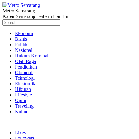
Metro Semarang
Kabar Semarang Terbaru Hari Ini
Ekonomi
Bisnis
Politik
Nasional
Hukum Kriminal
Olah Raga
Pendidikan
Otomotif
Teknologi
Elektronik
Hiburan
Lifestyle
Opini
Traveling
Kuliner
Likes
Followers