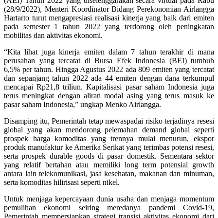
(AEI) Tahun 2022 yang diselenggarakan secara virtual pada Rabu
(28/9/2022), Menteri Koordinator Bidang Perekonomian Airlangga
Hartarto turut mengapresiasi realisasi kinerja yang baik dari emiten
pada semester 1 tahun 2022 yang terdorong oleh peningkatan
mobilitas dan aktivitas ekonomi.
“Kita lihat juga kinerja emiten dalam 7 tahun terakhir di mana
perusahan yang tercatat di Bursa Efek Indonesia (BEI) tumbuh
6,5% per tahun. Hingga Agustus 2022 ada 809 emiten yang tercatat
dan sepanjang tahun 2022 ada 44 emiten dengan dana terkumpul
mencapai Rp21,8 triliun. Kapitalisasi pasar saham Indonesia juga
terus meningkat dengan aliran modal asing yang terus masuk ke
pasar saham Indonesia,” ungkap Menko Airlangga.
Disamping itu, Pemerintah tetap mewaspadai risiko terjadinya resesi
global yang akan mendorong pelemahan demand global seperti
prospek harga komoditas yang trennya mulai menurun, ekspor
produk manufaktur ke Amerika Serikat yang terimbas potensi resesi,
serta prospek durable goods di pasar domestik. Sementara sektor
yang relatif bertahan atau memiliki long term potensial growth
antara lain telekomunikasi, jasa kesehatan, makanan dan minuman,
serta komoditas hilirisasi seperti nikel.
Untuk menjaga kepercayaan dunia usaha dan menjaga momentum
pemulihan ekonomi seiring meredanya pandemi Covid-19,
Pemerintah mempersiapkan strategi transisi aktivitas ekonomi dari