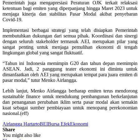
Pemerintah juga mengapresiasi Peraturan OJK terkait relaksasi
ketentuan bagi emiten yang diperpanjang hingga Maret 2023 untuk
menjaga kinerja dan stabilitas Pasar Modal akibat penyebaran
Covid-19.
Implementasi berbagai strategi yang telah disiapkan Pemerintah
membutuhkan dukungan dari semua pihak. Koordinasi dan sinergi
dengan seluruh stakeholder termasuk AEI, merupakan pilar yang
sangat penting untuk menjaga pemulihan ekonomi di tengah
lingkungan global yang sangat fluktuatif.
“Tahun ini Indonesia memimpin G20 dan tahun depan memimpin
ASEAN. Jadi, 2 panggung teater ekonomi ini diminta untuk
dimanfaatkan oleh AEI yang merupakan tempat para juara emiten di
pasar modal,” tutur Menko Airlangga.
Lebih lanjut, Menko Airlangga berharap emiten terus mendorong
sustainable finance untuk mendukung pembangunan berkelanjutan
dan penanganan perubahan iklim serta pasar modal akan semakin
kuat sebagai sumber pembiayaan untuk menopang perekonomian
nasional.(eff)
Airlangga Hartarto
BEI
Bursa Efek
Ekonomi
Share
You might also like