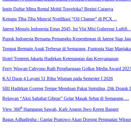
Ingin Daftar Mitra Rental Mobil Traveloka? Begini Caranya
Kenapa Tiba-Tiba Muncul Notifikasi “Oil Change” di PCX…
Jateng Menuju Indonesia Emas 2045, Ini Visi Misi Gubernur Luthfi
Pupuk Indonesia Bersama Pemangku Kepentingan di Jateng Siap Ja
Tempat Bermain Anak Terbesar di Semarang, Funtopia Siap Manja
Hotel Tentrem Jakarta Hadirkan Ketenangan dan Kenyamanan
Ferry Wawan Cahyono Raih Penghargaan Golkar Media Award 202
KAI Daop 4 Layani 51 Ribu Wisman pada Semester I 2026
SBI Hadirkan Goreng Tempe Mendoan Pakai Spirulina, Dik Doank
Relawan “Aksi Sahabat Gibran” Gelar Masak Sehat di Semarang,…
View 360⁰ Hamparan Sawah, Kafe Angon Jiwo Keren Banget
Bagas Adhadirgha : Ganjar Pranowo Akan Dorong Penguatan Wirau