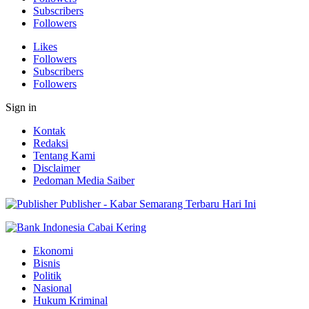
Subscribers
Followers
Likes
Followers
Subscribers
Followers
Sign in
Kontak
Redaksi
Tentang Kami
Disclaimer
Pedoman Media Saiber
Publisher - Kabar Semarang Terbaru Hari Ini
Ekonomi
Bisnis
Politik
Nasional
Hukum Kriminal