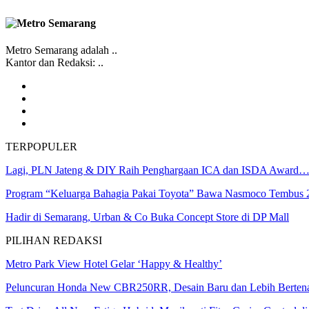
Metro Semarang adalah ..
Kantor dan Redaksi: ..
TERPOPULER
Lagi, PLN Jateng & DIY Raih Penghargaan ICA dan ISDA Award
Program “Keluarga Bahagia Pakai Toyota” Bawa Nasmoco Tembu
Hadir di Semarang, Urban & Co Buka Concept Store di DP Mall
PILIHAN REDAKSI
Metro Park View Hotel Gelar ‘Happy & Healthy’
Peluncuran Honda New CBR250RR, Desain Baru dan Lebih Berten