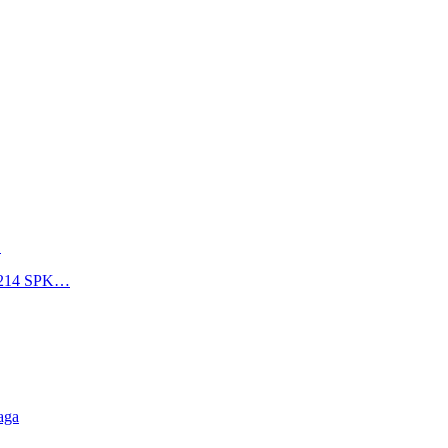
…
s 214 SPK…
aga