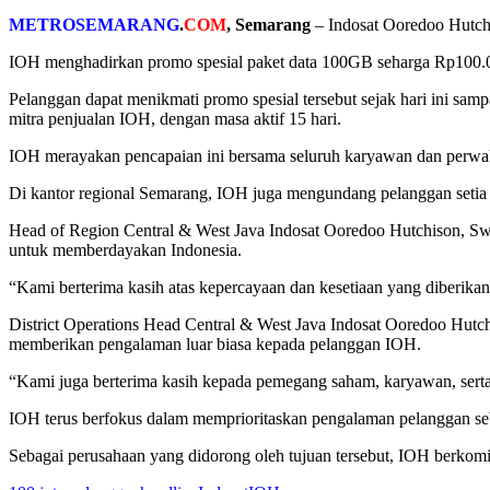
METROSEMARANG
.
COM
, Semarang
– Indosat Ooredoo Hutchi
IOH menghadirkan promo spesial paket data 100GB seharga Rp100.000,
Pelanggan dapat menikmati promo spesial tersebut sejak hari ini s
mitra penjualan IOH, dengan masa aktif 15 hari.
IOH merayakan pencapaian ini bersama seluruh karyawan dan perwaki
Di kantor regional Semarang, IOH juga mengundang pelanggan setia
Head of Region Central & West Java Indosat Ooredoo Hutchison, Swa
untuk memberdayakan Indonesia.
“Kami berterima kasih atas kepercayaan dan kesetiaan yang diberika
District Operations Head Central & West Java Indosat Ooredoo Hu
memberikan pengalaman luar biasa kepada pelanggan IOH.
“Kami juga berterima kasih kepada pemegang saham, karyawan, serta
IOH terus berfokus dalam memprioritaskan pengalaman pelanggan sebag
Sebagai perusahaan yang didorong oleh tujuan tersebut, IOH berko