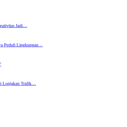
eativitas Jadi…
swa Peduli Lingkungan…
Y
si Lonjakan Trafik…