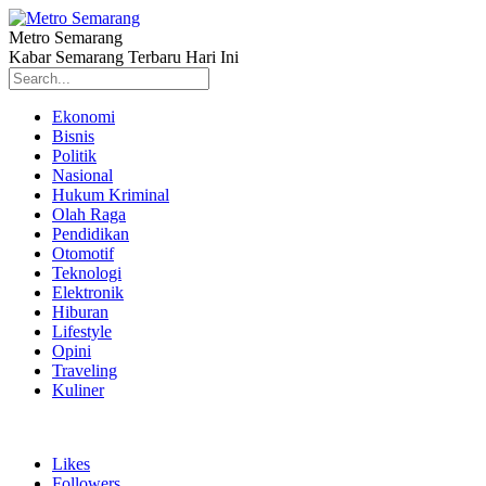
Metro Semarang
Kabar Semarang Terbaru Hari Ini
Ekonomi
Bisnis
Politik
Nasional
Hukum Kriminal
Olah Raga
Pendidikan
Otomotif
Teknologi
Elektronik
Hiburan
Lifestyle
Opini
Traveling
Kuliner
Likes
Followers