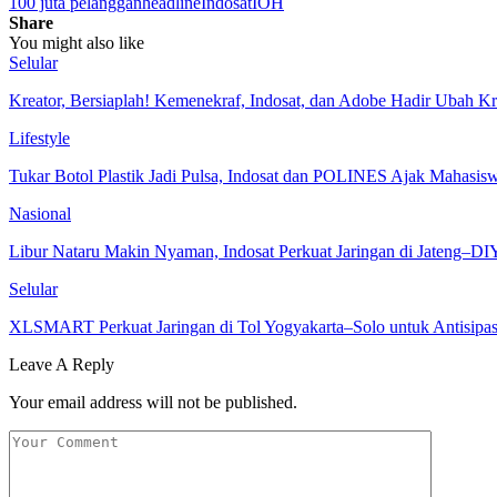
100 juta pelanggan
headline
Indosat
IOH
Share
You might also like
Selular
Kreator, Bersiaplah! Kemenekraf, Indosat, dan Adobe Hadir Ubah Kr
Lifestyle
Tukar Botol Plastik Jadi Pulsa, Indosat dan POLINES Ajak Mahasi
Nasional
Libur Nataru Makin Nyaman, Indosat Perkuat Jaringan di Jateng–DI
Selular
XLSMART Perkuat Jaringan di Tol Yogyakarta–Solo untuk Antisipa
Leave A Reply
Your email address will not be published.