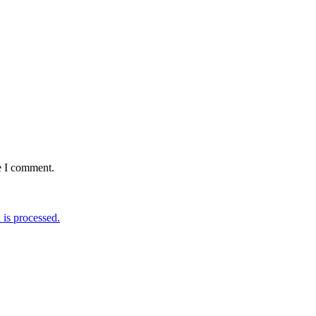
e I comment.
is processed.
…