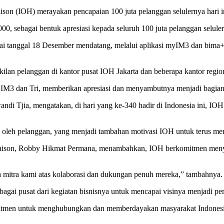
son (IOH) merayakan pencapaian 100 juta pelanggan selulernya hari in
 sebagai bentuk apresiasi kepada seluruh 100 juta pelanggan seluler
ampai tanggal 18 Desember mendatang, melalui aplikasi myIM3 dan bim
lan pelanggan di kantor pusat IOH Jakarta dan beberapa kantor region
 IM3 dan Tri, memberikan apresiasi dan menyambutnya menjadi bagian
ndi Tjia, mengatakan, di hari yang ke-340 hadir di Indonesia ini, I
n oleh pelanggan, yang menjadi tambahan motivasi IOH untuk terus me
tchison, Robby Hikmat Permana, menambahkan, IOH berkomitmen menye
 mitra kami atas kolaborasi dan dukungan penuh mereka,” tambahnya.
ai pusat dari kegiatan bisnisnya untuk mencapai visinya menjadi perus
mitmen untuk menghubungkan dan memberdayakan masyarakat Indonesia 