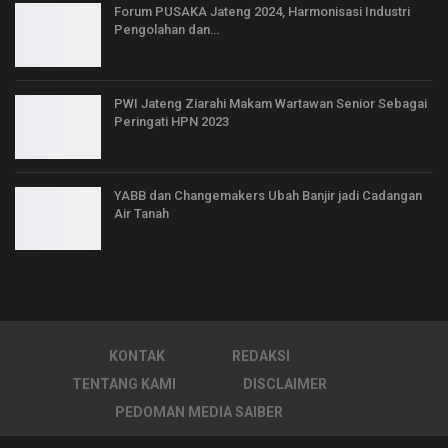
Forum PUSAKA Jateng 2024, Harmonisasi Industri
Pengolahan dan…
PWI Jateng Ziarahi Makam Wartawan Senior Sebagai
Peringati HPN 2023
YABB dan Changemakers Ubah Banjir jadi Cadangan
Air Tanah
KONTAK
REDAKSI
TENTANG KAMI
DISCLAIMER
PEDOMAN MEDIA SAIBER