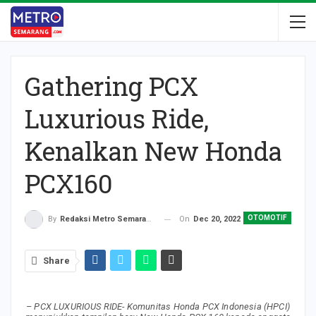
Gathering PCX
Luxurious Ride,
Kenalkan New Honda
PCX160
OTOMOTIF
On
Dec 20, 2022
By
Redaksi Metro Semarang
Share
– PCX LUXURIOUS RIDE- Komunitas Honda PCX Indonesia (HPCI)