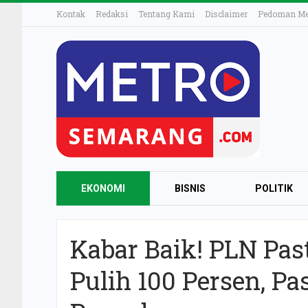
Kontak
Redaksi
Tentang Kami
Disclaimer
Pedoman Med
EKONOMI
BISNIS
POLITIK
Kabar Baik! PLN Pas
Pulih 100 Persen, Pa