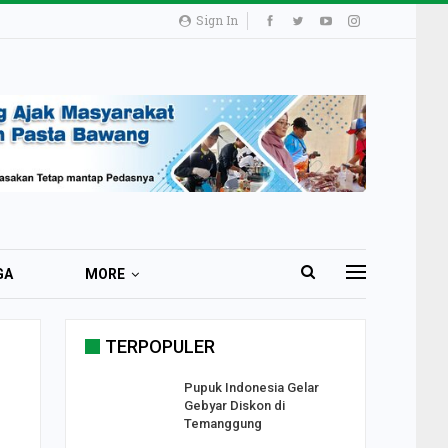
Sign In
GA
MORE
TERPOPULER
i 51 Ribu
Pupuk Indonesia Gelar
ester I
Gebyar Diskon di
Temanggung