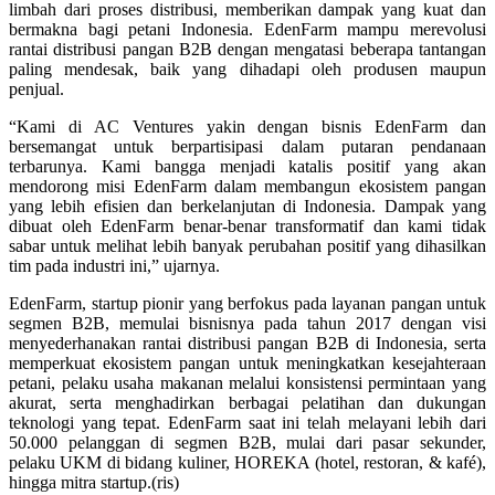
limbah dari proses distribusi, memberikan dampak yang kuat dan
bermakna bagi petani Indonesia. EdenFarm mampu merevolusi
rantai distribusi pangan B2B dengan mengatasi beberapa tantangan
paling mendesak, baik yang dihadapi oleh produsen maupun
penjual.
“Kami di AC Ventures yakin dengan bisnis EdenFarm dan
bersemangat untuk berpartisipasi dalam putaran pendanaan
terbarunya. Kami bangga menjadi katalis positif yang akan
mendorong misi EdenFarm dalam membangun ekosistem pangan
yang lebih efisien dan berkelanjutan di Indonesia. Dampak yang
dibuat oleh EdenFarm benar-benar transformatif dan kami tidak
sabar untuk melihat lebih banyak perubahan positif yang dihasilkan
tim pada industri ini,” ujarnya.
EdenFarm, startup pionir yang berfokus pada layanan pangan untuk
segmen B2B, memulai bisnisnya pada tahun 2017 dengan visi
menyederhanakan rantai distribusi pangan B2B di Indonesia, serta
memperkuat ekosistem pangan untuk meningkatkan kesejahteraan
petani, pelaku usaha makanan melalui konsistensi permintaan yang
akurat, serta menghadirkan berbagai pelatihan dan dukungan
teknologi yang tepat. EdenFarm saat ini telah melayani lebih dari
50.000 pelanggan di segmen B2B, mulai dari pasar sekunder,
pelaku UKM di bidang kuliner, HOREKA (hotel, restoran, & kafé),
hingga mitra startup.(ris)