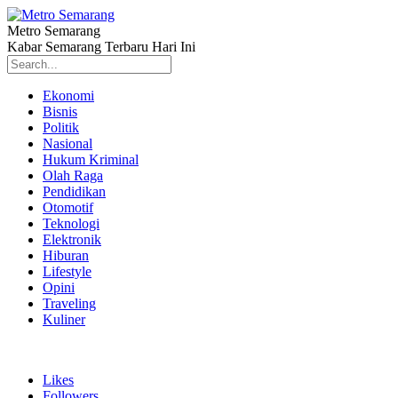
Metro Semarang
Kabar Semarang Terbaru Hari Ini
Ekonomi
Bisnis
Politik
Nasional
Hukum Kriminal
Olah Raga
Pendidikan
Otomotif
Teknologi
Elektronik
Hiburan
Lifestyle
Opini
Traveling
Kuliner
Likes
Followers