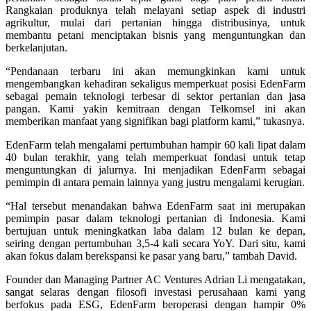
Rangkaian produknya telah melayani setiap aspek di industri
agrikultur, mulai dari pertanian hingga distribusinya, untuk
membantu petani menciptakan bisnis yang menguntungkan dan
berkelanjutan.
“Pendanaan terbaru ini akan memungkinkan kami untuk
mengembangkan kehadiran sekaligus memperkuat posisi EdenFarm
sebagai pemain teknologi terbesar di sektor pertanian dan jasa
pangan. Kami yakin kemitraan dengan Telkomsel ini akan
memberikan manfaat yang signifikan bagi platform kami,” tukasnya.
EdenFarm telah mengalami pertumbuhan hampir 60 kali lipat dalam
40 bulan terakhir, yang telah memperkuat fondasi untuk tetap
menguntungkan di jalurnya. Ini menjadikan EdenFarm sebagai
pemimpin di antara pemain lainnya yang justru mengalami kerugian.
“Hal tersebut menandakan bahwa EdenFarm saat ini merupakan
pemimpin pasar dalam teknologi pertanian di Indonesia. Kami
bertujuan untuk meningkatkan laba dalam 12 bulan ke depan,
seiring dengan pertumbuhan 3,5-4 kali secara YoY. Dari situ, kami
akan fokus dalam berekspansi ke pasar yang baru,” tambah David.
Founder dan Managing Partner AC Ventures Adrian Li mengatakan,
sangat selaras dengan filosofi investasi perusahaan kami yang
berfokus pada ESG, EdenFarm beroperasi dengan hampir 0%