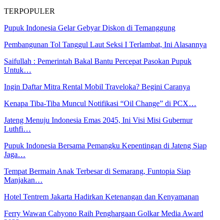
TERPOPULER
Pupuk Indonesia Gelar Gebyar Diskon di Temanggung
Pembangunan Tol Tanggul Laut Seksi I Terlambat, Ini Alasannya
Saifullah : Pemerintah Bakal Bantu Percepat Pasokan Pupuk
Untuk…
Ingin Daftar Mitra Rental Mobil Traveloka? Begini Caranya
Kenapa Tiba-Tiba Muncul Notifikasi “Oil Change” di PCX…
Jateng Menuju Indonesia Emas 2045, Ini Visi Misi Gubernur
Luthfi…
Pupuk Indonesia Bersama Pemangku Kepentingan di Jateng Siap
Jaga…
Tempat Bermain Anak Terbesar di Semarang, Funtopia Siap
Manjakan…
Hotel Tentrem Jakarta Hadirkan Ketenangan dan Kenyamanan
Ferry Wawan Cahyono Raih Penghargaan Golkar Media Award