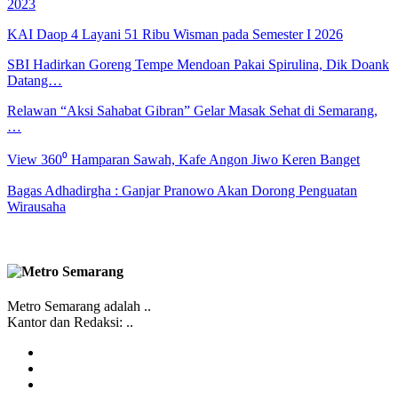
2023
KAI Daop 4 Layani 51 Ribu Wisman pada Semester I 2026
SBI Hadirkan Goreng Tempe Mendoan Pakai Spirulina, Dik Doank
Datang…
Relawan “Aksi Sahabat Gibran” Gelar Masak Sehat di Semarang,
…
View 360⁰ Hamparan Sawah, Kafe Angon Jiwo Keren Banget
Bagas Adhadirgha : Ganjar Pranowo Akan Dorong Penguatan
Wirausaha
Metro Semarang adalah ..
Kantor dan Redaksi: ..