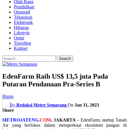
Olah Raga
Pendidikan
Otomotif
Teknologi
Elektronik
Hiburan
Lifestyle
Opini
Traveling
Kuliner
EdenFarm Raih US$ 13,5 juta Pada
Putaran Pendanaan Pra-Series B
Bisnis
By
Redaksi Metro Semarang
On
Jan 31, 2023
Share
METROJATENG
.
COM
, JAKARTA
– EdenFarm, startup Tanah
Air yang berfokus dalam memperkuat ekosistem pangan di