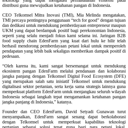
teknologi yang dapat mengatasi permasalahan efisiensi pada
distribusi guna mewujudkan ketahanan pangan di Indonesia.
CEO Telkomsel Mitra Inovasi (TMI), Mia Melinda mengatakan,
TMI percaya pentingnya penggunaan “tech for good” dengan tujuan
dan dedikasi untuk mendukung pemberdayaan entrepreneur maupun
UKM yang dapat berdampak positif bagi perekonomian Indonesia,
seperti yang selalu menjadi fokus kami selama ini. Jaringan B2B
food supply chain EdenFarm yang kuat dari hulu ke hilir telah
berhasil mendorong pemberdayaan petani lokal untuk memperoleh
pendapatan yang lebih baik sekaligus memberikan dampak positif di
pedesaan.
“Oleh karena itu, kami sangat bersemangat untuk mendukung
ekosistem pangan EdenFarm melalui pendanaan dan kolaborasi
jangka panjang dengan Telkomsel Digital Food Ecosystem (DFE)
yang merupakan salah satu inisiatif Telkomsel untuk mendukung
digitalisasi sektor pertanian, serta kerja sama strategis lainnya guna
memperkuat platform EdenFarm untuk menjangkau seluruh wilayah
Indonesia sebagai langkah tepat mengamankan ketahanan pangan
jangka panjang di Indonesia,” katanya.
Founder dan CEO EdenFarm, David Setyadi Gunawan turut
menyampaikan, EdenFarm sangat senang dapat berkolaborasi
dengan Telkomsel untuk memperkuat kapabilitas teknologi
pertanian sebagai solusi tepat guna bagi para petani lokal.