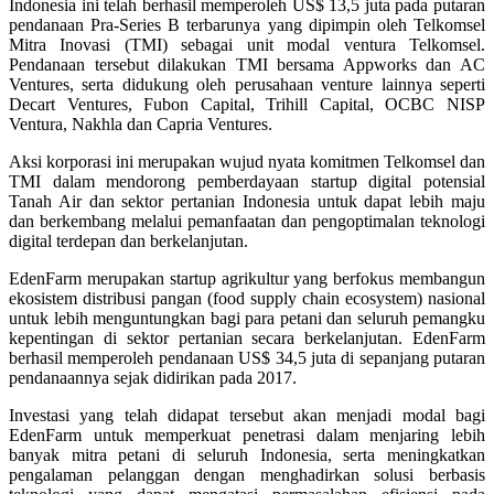
Indonesia ini telah berhasil memperoleh US$ 13,5 juta pada putaran
pendanaan Pra-Series B terbarunya yang dipimpin oleh Telkomsel
Mitra Inovasi (TMI) sebagai unit modal ventura Telkomsel.
Pendanaan tersebut dilakukan TMI bersama Appworks dan AC
Ventures, serta didukung oleh perusahaan venture lainnya seperti
Decart Ventures, Fubon Capital, Trihill Capital, OCBC NISP
Ventura, Nakhla dan Capria Ventures.
Aksi korporasi ini merupakan wujud nyata komitmen Telkomsel dan
TMI dalam mendorong pemberdayaan startup digital potensial
Tanah Air dan sektor pertanian Indonesia untuk dapat lebih maju
dan berkembang melalui pemanfaatan dan pengoptimalan teknologi
digital terdepan dan berkelanjutan.
EdenFarm merupakan startup agrikultur yang berfokus membangun
ekosistem distribusi pangan (food supply chain ecosystem) nasional
untuk lebih menguntungkan bagi para petani dan seluruh pemangku
kepentingan di sektor pertanian secara berkelanjutan. EdenFarm
berhasil memperoleh pendanaan US$ 34,5 juta di sepanjang putaran
pendanaannya sejak didirikan pada 2017.
Investasi yang telah didapat tersebut akan menjadi modal bagi
EdenFarm untuk memperkuat penetrasi dalam menjaring lebih
banyak mitra petani di seluruh Indonesia, serta meningkatkan
pengalaman pelanggan dengan menghadirkan solusi berbasis