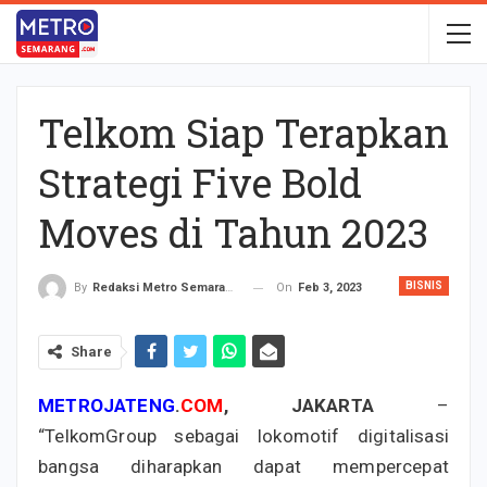
Telkom Siap Terapkan
Strategi Five Bold
Moves di Tahun 2023
BISNIS
On
Feb 3, 2023
By
Redaksi Metro Semarang
Share
METROJATENG
.
COM
, JAKARTA
–
“TelkomGroup sebagai lokomotif digitalisasi
bangsa diharapkan dapat mempercepat