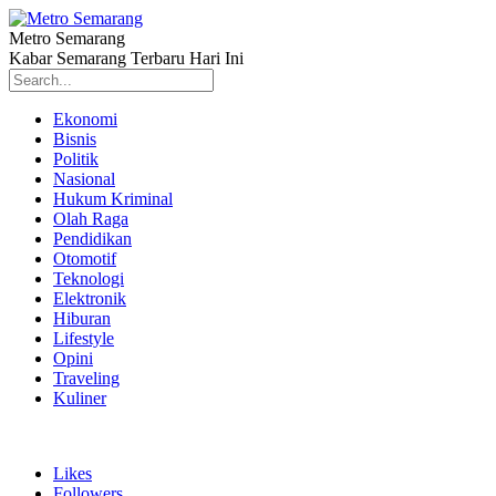
Metro Semarang
Kabar Semarang Terbaru Hari Ini
Ekonomi
Bisnis
Politik
Nasional
Hukum Kriminal
Olah Raga
Pendidikan
Otomotif
Teknologi
Elektronik
Hiburan
Lifestyle
Opini
Traveling
Kuliner
Likes
Followers