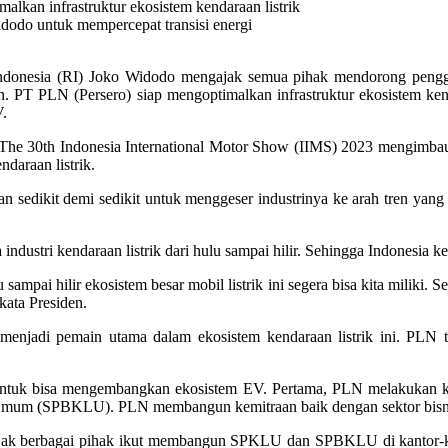
n infrastruktur ekosistem kendaraan listrik
idodo untuk mempercepat transisi energi
ndonesia (RI) Joko Widodo mengajak semua pihak mendorong penggun
n. PT PLN (Persero) siap mengoptimalkan infrastruktur ekosistem kend
V.
e 30th Indonesia International Motor Show (IIMS) 2023 mengimbau sel
daraan listrik.
 dan sedikit demi sedikit untuk menggeser industrinya ke arah tren ya
ustri kendaraan listrik dari hulu sampai hilir. Sehingga Indonesia ke
ampai hilir ekosistem besar mobil listrik ini segera bisa kita miliki. 
 kata Presiden.
njadi pemain utama dalam ekosistem kendaraan listrik ini. PLN t
tuk bisa mengembangkan ekosistem EV. Pertama, PLN melakukan kol
mum (SPBKLU). PLN membangun kemitraan baik dengan sektor bisnis
ta ajak berbagai pihak ikut membangun SPKLU dan SPBKLU di kantor-kan