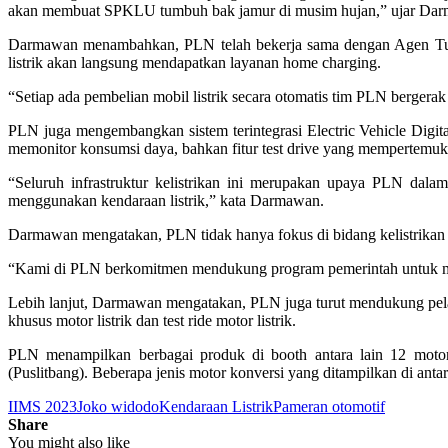
akan membuat SPKLU tumbuh bak jamur di musim hujan,” ujar Da
Darmawan menambahkan, PLN telah bekerja sama dengan Agen Tungg
listrik akan langsung mendapatkan layanan home charging.
“Setiap ada pembelian mobil listrik secara otomatis tim PLN berger
PLN juga mengembangkan sistem terintegrasi Electric Vehicle Digita
memonitor konsumsi daya, bahkan fitur test drive yang mempertemukan
“Seluruh infrastruktur kelistrikan ini merupakan upaya PLN dal
menggunakan kendaraan listrik,” kata Darmawan.
Darmawan mengatakan, PLN tidak hanya fokus di bidang kelistrikan t
“Kami di PLN berkomitmen mendukung program pemerintah untuk me
Lebih lanjut, Darmawan mengatakan, PLN juga turut mendukung pela
khusus motor listrik dan test ride motor listrik.
PLN menampilkan berbagai produk di booth antara lain 12 motor
(Puslitbang). Beberapa jenis motor konversi yang ditampilkan di antar
IIMS 2023
Joko widodo
Kendaraan Listrik
Pameran otomotif
Share
You might also like