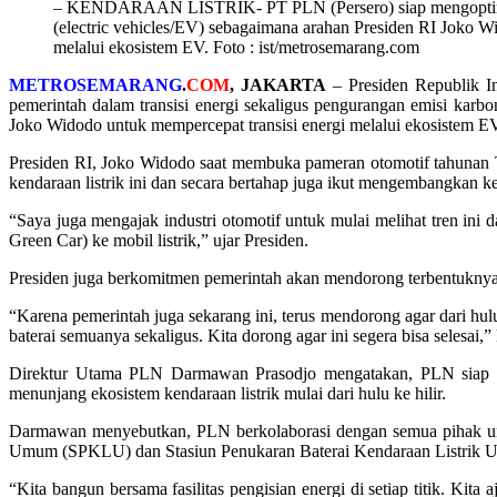
– KENDARAAN LISTRIK- PT PLN (Persero) siap mengoptimalka
(electric vehicles/EV) sebagaimana arahan Presiden RI Joko W
melalui ekosistem EV. Foto : ist/metrosemarang.com
METROSEMARANG
.
COM
, JAKARTA
– Presiden Republik I
pemerintah dalam transisi energi sekaligus pengurangan emisi karbo
Joko Widodo untuk mempercepat transisi energi melalui ekosistem E
Presiden RI, Joko Widodo saat membuka pameran otomotif tahunan Th
kendaraan listrik ini dan secara bertahap juga ikut mengembangkan ken
“Saya juga mengajak industri otomotif untuk mulai melihat tren ini
Green Car) ke mobil listrik,” ujar Presiden.
Presiden juga berkomitmen pemerintah akan mendorong terbentuknya ind
“Karena pemerintah juga sekarang ini, terus mendorong agar dari hulu s
baterai semuanya sekaligus. Kita dorong agar ini segera bisa selesai,”
Direktur Utama PLN Darmawan Prasodjo mengatakan, PLN siap me
menunjang ekosistem kendaraan listrik mulai dari hulu ke hilir.
Darmawan menyebutkan, PLN berkolaborasi dengan semua pihak un
Umum (SPKLU) dan Stasiun Penukaran Baterai Kendaraan Listrik U
“Kita bangun bersama fasilitas pengisian energi di setiap titik. Ki