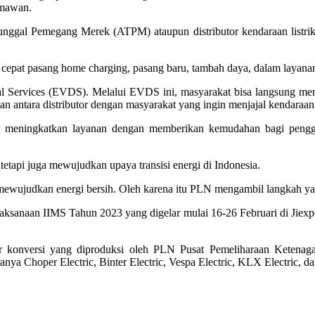
rmawan.
al Pemegang Merek (ATPM) ataupun distributor kendaraan listrik. 
ak cepat pasang home charging, pasang baru, tambah daya, dalam layan
l Services (EVDS). Melalui EVDS ini, masyarakat bisa langsung menda
 antara distributor dengan masyarakat yang ingin menjajal kendaraan l
am meningkatkan layanan dengan memberikan kemudahan bagi penggu
etapi juga mewujudkan upaya transisi energi di Indonesia.
wujudkan energi bersih. Oleh karena itu PLN mengambil langkah ya
ksanaan IIMS Tahun 2023 yang digelar mulai 16-26 Februari di Jiexpo
 konversi yang diproduksi oleh PLN Pusat Pemeliharaan Ketenagal
anya Choper Electric, Binter Electric, Vespa Electric, KLX Electric, da