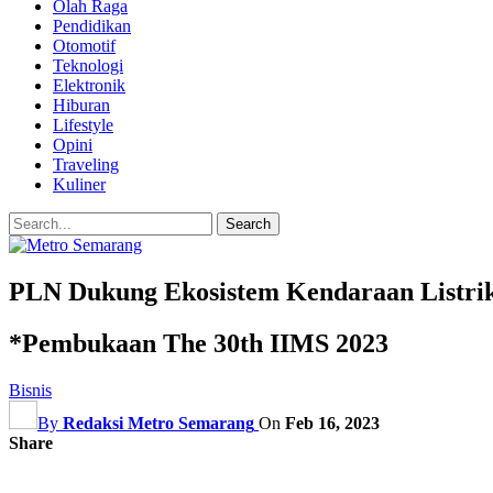
Olah Raga
Pendidikan
Otomotif
Teknologi
Elektronik
Hiburan
Lifestyle
Opini
Traveling
Kuliner
PLN Dukung Ekosistem Kendaraan Listri
*Pembukaan The 30th IIMS 2023
Bisnis
By
Redaksi Metro Semarang
On
Feb 16, 2023
Share