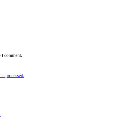
e I comment.
is processed.
…