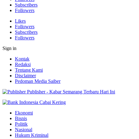
Subscribers
Followers
Likes
Followers
Subscribers
Followers
Sign in
Kontak
Redaksi
Tentang Kami
Disclaimer
Pedoman Media Saiber
Publisher - Kabar Semarang Terbaru Hari Ini
Ekonomi
Bisnis
Politik
Nasional
Hukum Kriminal