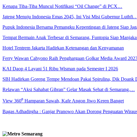
Kenapa Tiba-Tiba Muncul Notifikasi “Oil Change” di PCX…
Jateng Menuju Indonesia Emas 2045, Ini Visi Misi Gubernur Luthfi
Pupuk Indonesia Bersama Pemangku Kepentingan di Jateng Siap Ja
Tempat Bermain Anak Terbesar di Semarang, Funtopia Siap Manja
Hotel Tentrem Jakarta Hadirkan Ketenangan dan Kenyamanan
Ferry Wawan Cahyono Raih Penghargaan Golkar Media Award 202
KAI Daop 4 Layani 51 Ribu Wisman pada Semester I 2026
SBI Hadirkan Goreng Tempe Mendoan Pakai Spirulina, Dik Doank
Relawan “Aksi Sahabat Gibran” Gelar Masak Sehat di Semarang,…
View 360⁰ Hamparan Sawah, Kafe Angon Jiwo Keren Banget
Bagas Adhadirgha : Ganjar Pranowo Akan Dorong Penguatan Wirau