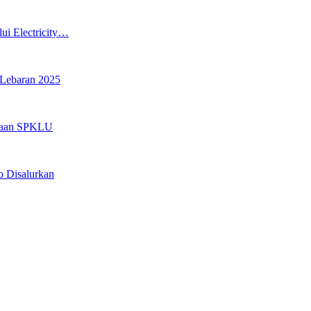
ui Electricity…
Lebaran 2025
diaan SPKLU
 Disalurkan