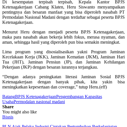
Di kesempatan terpisah terpisah, Kepala Kantor BPJS
Ketenagakerjaan Cabang Klaten, Heru Siswanto menyampaikan
pentingnya dan besaran manfaat yang bisa diperoleh nasabah PT
Permodalan Nasional Madani dengan terdaftar sebagai peserta BPJS
Ketenagakerjaan.
Menurut Heru dengan menjadi peserta BPJS Ketenagakerjaan,
maka para nasabah akan bekerja lebih fokus, merasa nyaman, dan
aman, sehingga hasil yang diperoleh pun bisa semakin meningkat.
Lima program yang disosialisasikan yakni Program Jaminan
Kecelakaan Kerja (JKK), Jaminan Kematian (JKM), Jaminan Hari
Tua (JHT), Jaminan Pensiun (JP), dan Jaminan Kehilangan
Pekerjaan (JKP) dengan besaran iurannya terjangkau.
“Dengan adanya peningkatan literasi Jaminan Sosial BPJS
Ketenagakerjaan dengan banyak pihak, kita yakin bisa
meningkatkan kepesertaan dan coverage,” tutup Heru.(eff)
Batang
BPJS Ketenagakerjaan
Pengembangan Kapasitas
Usaha
Permodalan nasional madani
Share
You might also like
Bisnis
PLN Ajak Pelaku Industri Ciptakan Pertumbuhan Berkelanjutan