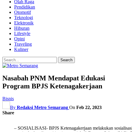
Olah Raga
Pendidikan
Otomotif
Teknologi
Elektronik
Hiburan
Lifestyle
Opini
Traveling
Kuliner
Nasabah PNM Mendapat Edukasi
Program BPJS Ketenagakerjaan
Bisnis
By
Redaksi Metro Semarang
On
Feb 22, 2023
Share
– SOSIALISASI- BPJS Ketenagakerjaan melakukan sosialisa