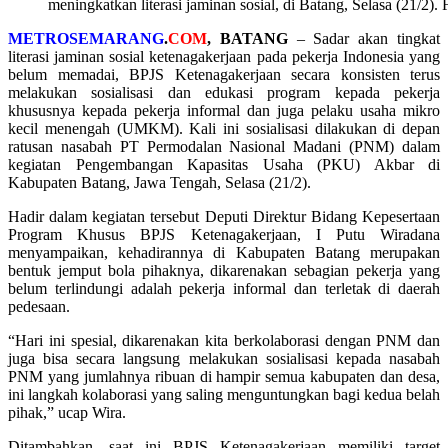
meningkatkan literasi jaminan sosial, di Batang, Selasa (21/2).
METROSEMARANG
.
COM
, BATANG
– Sadar akan tingkat
literasi jaminan sosial ketenagakerjaan pada pekerja Indonesia yang
belum memadai, BPJS Ketenagakerjaan secara konsisten terus
melakukan sosialisasi dan edukasi program kepada pekerja
khususnya kepada pekerja informal dan juga pelaku usaha mikro
kecil menengah (UMKM). Kali ini sosialisasi dilakukan di depan
ratusan nasabah PT Permodalan Nasional Madani (PNM) dalam
kegiatan Pengembangan Kapasitas Usaha (PKU) Akbar di
Kabupaten Batang, Jawa Tengah, Selasa (21/2).
Hadir dalam kegiatan tersebut Deputi Direktur Bidang Kepesertaan
Program Khusus BPJS Ketenagakerjaan, I Putu Wiradana
menyampaikan, kehadirannya di Kabupaten Batang merupakan
bentuk jemput bola pihaknya, dikarenakan sebagian pekerja yang
belum terlindungi adalah pekerja informal dan terletak di daerah
pedesaan.
“Hari ini spesial, dikarenakan kita berkolaborasi dengan PNM dan
juga bisa secara langsung melakukan sosialisasi kepada nasabah
PNM yang jumlahnya ribuan di hampir semua kabupaten dan desa,
ini langkah kolaborasi yang saling menguntungkan bagi kedua belah
pihak,” ucap Wira.
Ditambahkan, saat ini BPJS Ketenagakerjaan memiliki target