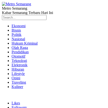
Metro Semarang
Kabar Semarang Terbaru Hari Ini
Ekonomi
Bisnis
Politik
Nasional
Hukum Kriminal
Olah Raga
Pendidikan
Otomotif
Teknologi
Elektronik
Hiburan
Lifestyle
Opini
Traveling
Kuliner
Likes
Followers