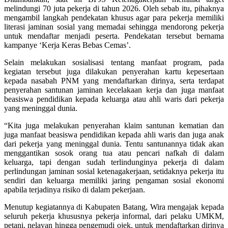
melindungi 70 juta pekerja di tahun 2026. Oleh sebab itu, pihaknya
mengambil langkah pendekatan khusus agar para pekerja memiliki
literasi jaminan sosial yang memadai sehingga mendorong pekerja
untuk mendaftar menjadi peserta. Pendekatan tersebut bernama
kampanye ‘Kerja Keras Bebas Cemas’.
Selain melakukan sosialisasi tentang manfaat program, pada
kegiatan tersebut juga dilakukan penyerahan kartu kepesertaan
kepada nasabah PNM yang mendaftarkan dirinya, serta terdapat
penyerahan santunan jaminan kecelakaan kerja dan juga manfaat
beasiswa pendidikan kepada keluarga atau ahli waris dari pekerja
yang meninggal dunia.
“Kita juga melakukan penyerahan klaim santunan kematian dan
juga manfaat beasiswa pendidikan kepada ahli waris dan juga anak
dari pekerja yang meninggal dunia. Tentu santunannya tidak akan
menggantikan sosok orang tua atau pencari nafkah di dalam
keluarga, tapi dengan sudah terlindunginya pekerja di dalam
perlindungan jaminan sosial ketenagakerjaan, setidaknya pekerja itu
sendiri dan keluarga memiliki jaring pengaman sosial ekonomi
apabila terjadinya risiko di dalam pekerjaan.
Menutup kegiatannya di Kabupaten Batang, Wira mengajak kepada
seluruh pekerja khususnya pekerja informal, dari pelaku UMKM,
petani, nelayan hingga pengemudi ojek, untuk mendaftarkan dirinya