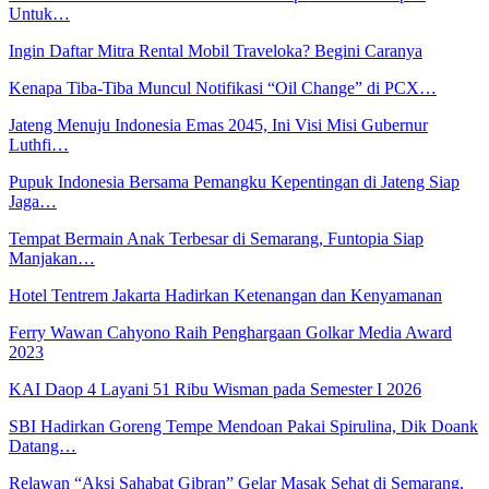
Untuk…
Ingin Daftar Mitra Rental Mobil Traveloka? Begini Caranya
Kenapa Tiba-Tiba Muncul Notifikasi “Oil Change” di PCX…
Jateng Menuju Indonesia Emas 2045, Ini Visi Misi Gubernur
Luthfi…
Pupuk Indonesia Bersama Pemangku Kepentingan di Jateng Siap
Jaga…
Tempat Bermain Anak Terbesar di Semarang, Funtopia Siap
Manjakan…
Hotel Tentrem Jakarta Hadirkan Ketenangan dan Kenyamanan
Ferry Wawan Cahyono Raih Penghargaan Golkar Media Award
2023
KAI Daop 4 Layani 51 Ribu Wisman pada Semester I 2026
SBI Hadirkan Goreng Tempe Mendoan Pakai Spirulina, Dik Doank
Datang…
Relawan “Aksi Sahabat Gibran” Gelar Masak Sehat di Semarang,