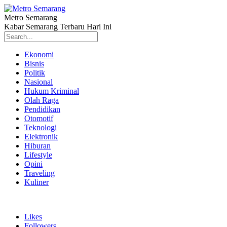
Metro Semarang
Kabar Semarang Terbaru Hari Ini
Ekonomi
Bisnis
Politik
Nasional
Hukum Kriminal
Olah Raga
Pendidikan
Otomotif
Teknologi
Elektronik
Hiburan
Lifestyle
Opini
Traveling
Kuliner
Likes
Followers