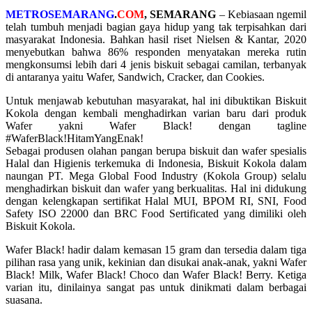
METROSEMARANG
.
COM
, SEMARANG
– Kebiasaan ngemil
telah tumbuh menjadi bagian gaya hidup yang tak terpisahkan dari
masyarakat Indonesia. Bahkan hasil riset Nielsen & Kantar, 2020
menyebutkan bahwa 86% responden menyatakan mereka rutin
mengkonsumsi lebih dari 4 jenis biskuit sebagai camilan, terbanyak
di antaranya yaitu Wafer, Sandwich, Cracker, dan Cookies.
Untuk menjawab kebutuhan masyarakat, hal ini dibuktikan Biskuit
Kokola dengan kembali menghadirkan varian baru dari produk
Wafer yakni Wafer Black! dengan tagline
#WaferBlack!HitamYangEnak!
Sebagai produsen olahan pangan berupa biskuit dan wafer spesialis
Halal dan Higienis terkemuka di Indonesia, Biskuit Kokola dalam
naungan PT. Mega Global Food Industry (Kokola Group) selalu
menghadirkan biskuit dan wafer yang berkualitas. Hal ini didukung
dengan kelengkapan sertifikat Halal MUI, BPOM RI, SNI, Food
Safety ISO 22000 dan BRC Food Sertificated yang dimiliki oleh
Biskuit Kokola.
Wafer Black! hadir dalam kemasan 15 gram dan tersedia dalam tiga
pilihan rasa yang unik, kekinian dan disukai anak-anak, yakni Wafer
Black! Milk, Wafer Black! Choco dan Wafer Black! Berry. Ketiga
varian itu, dinilainya sangat pas untuk dinikmati dalam berbagai
suasana.