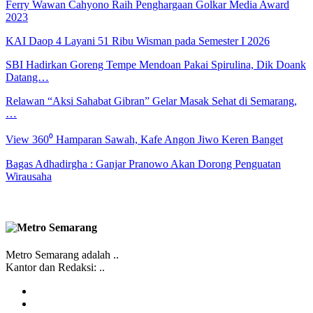
Ferry Wawan Cahyono Raih Penghargaan Golkar Media Award
2023
KAI Daop 4 Layani 51 Ribu Wisman pada Semester I 2026
SBI Hadirkan Goreng Tempe Mendoan Pakai Spirulina, Dik Doank
Datang…
Relawan “Aksi Sahabat Gibran” Gelar Masak Sehat di Semarang,
…
View 360⁰ Hamparan Sawah, Kafe Angon Jiwo Keren Banget
Bagas Adhadirgha : Ganjar Pranowo Akan Dorong Penguatan
Wirausaha
Metro Semarang adalah ..
Kantor dan Redaksi: ..