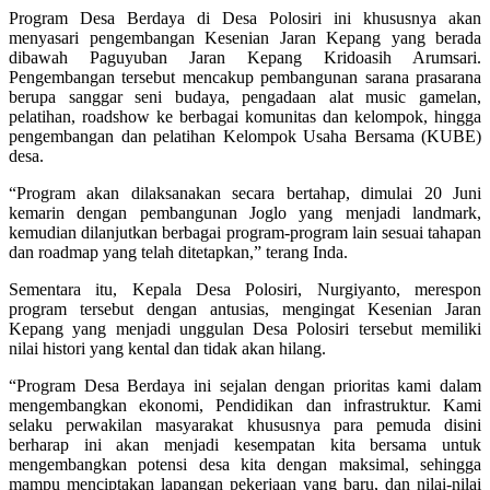
Program Desa Berdaya di Desa Polosiri ini khususnya akan
menyasari pengembangan Kesenian Jaran Kepang yang berada
dibawah Paguyuban Jaran Kepang Kridoasih Arumsari.
Pengembangan tersebut mencakup pembangunan sarana prasarana
berupa sanggar seni budaya, pengadaan alat music gamelan,
pelatihan, roadshow ke berbagai komunitas dan kelompok, hingga
pengembangan dan pelatihan Kelompok Usaha Bersama (KUBE)
desa.
“Program akan dilaksanakan secara bertahap, dimulai 20 Juni
kemarin dengan pembangunan Joglo yang menjadi landmark,
kemudian dilanjutkan berbagai program-program lain sesuai tahapan
dan roadmap yang telah ditetapkan,” terang Inda.
Sementara itu, Kepala Desa Polosiri, Nurgiyanto, merespon
program tersebut dengan antusias, mengingat Kesenian Jaran
Kepang yang menjadi unggulan Desa Polosiri tersebut memiliki
nilai histori yang kental dan tidak akan hilang.
“Program Desa Berdaya ini sejalan dengan prioritas kami dalam
mengembangkan ekonomi, Pendidikan dan infrastruktur. Kami
selaku perwakilan masyarakat khususnya para pemuda disini
berharap ini akan menjadi kesempatan kita bersama untuk
mengembangkan potensi desa kita dengan maksimal, sehingga
mampu menciptakan lapangan pekerjaan yang baru, dan nilai-nilai