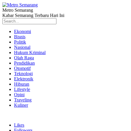
Metro Semarang
Kabar Semarang Terbaru Hari Ini
Ekonomi
Bisnis
Politik
Nasional
Hukum Kriminal
Olah Raga
Pendidikan
Otomotif
Teknologi
Elektronik
Hiburan
Lifestyle
Opini
Traveling
Kuliner
Likes
Followers