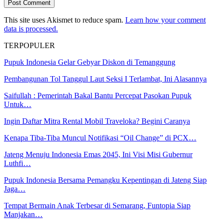
This site uses Akismet to reduce spam.
Learn how your comment
data is processed.
TERPOPULER
Pupuk Indonesia Gelar Gebyar Diskon di Temanggung
Pembangunan Tol Tanggul Laut Seksi I Terlambat, Ini Alasannya
Saifullah : Pemerintah Bakal Bantu Percepat Pasokan Pupuk
Untuk…
Ingin Daftar Mitra Rental Mobil Traveloka? Begini Caranya
Kenapa Tiba-Tiba Muncul Notifikasi “Oil Change” di PCX…
Jateng Menuju Indonesia Emas 2045, Ini Visi Misi Gubernur
Luthfi…
Pupuk Indonesia Bersama Pemangku Kepentingan di Jateng Siap
Jaga…
Tempat Bermain Anak Terbesar di Semarang, Funtopia Siap
Manjakan…