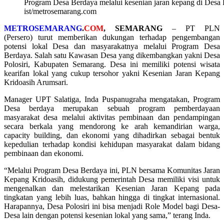
Program Desa Berdaya melalui kesenian jaran kepang di Desa 
ist/metrosemarang.com
METROSEMARANG
.
COM
, SEMARANG
– PT PLN
(Persero) turut memberikan dukungan terhadap pengembangan
potensi lokal Desa dan masyarakatnya melalui Program Desa
Berdaya. Salah satu Kawasan Desa yang dikembangkan yakni Desa
Polosiri, Kabupaten Semarang. Desa ini memiliki potensi wisata
kearifan lokal yang cukup tersohor yakni Kesenian Jaran Kepang
Kridoasih Arumsari.
Manager UPT Salatiga, Inda Puspanugraha mengatakan, Program
Desa berdaya merupakan sebuah program pemberdayaan
masyarakat desa melalui aktivitas pembinaan dan pendampingan
secara berkala yang mendorong ke arah kemandirian warga,
capacity building, dan ekonomi yang dihadirkan sebagai bentuk
kepedulian terhadap kondisi kehidupan masyarakat dalam bidang
pembinaan dan ekonomi.
“Melalui Program Desa Berdaya ini, PLN bersama Komunitas Jaran
Kepang Kridoasih, didukung pemerintah Desa memiliki visi untuk
mengenalkan dan melestarikan Kesenian Jaran Kepang pada
tingkatan yang lebih luas, bahkan hingga di tingkat internasional.
Harapannya, Desa Polosiri ini bisa menjadi Role Model bagi Desa-
Desa lain dengan potensi kesenian lokal yang sama,” terang Inda.