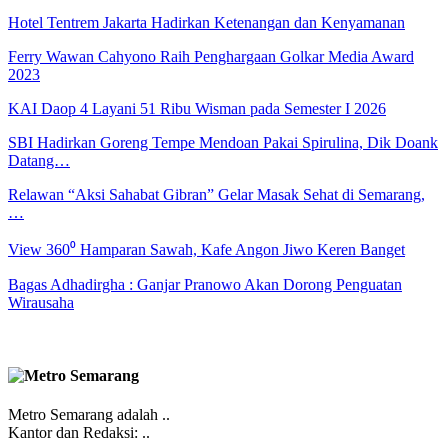
Hotel Tentrem Jakarta Hadirkan Ketenangan dan Kenyamanan
Ferry Wawan Cahyono Raih Penghargaan Golkar Media Award
2023
KAI Daop 4 Layani 51 Ribu Wisman pada Semester I 2026
SBI Hadirkan Goreng Tempe Mendoan Pakai Spirulina, Dik Doank
Datang…
Relawan “Aksi Sahabat Gibran” Gelar Masak Sehat di Semarang,
…
View 360⁰ Hamparan Sawah, Kafe Angon Jiwo Keren Banget
Bagas Adhadirgha : Ganjar Pranowo Akan Dorong Penguatan
Wirausaha
Metro Semarang adalah ..
Kantor dan Redaksi: ..