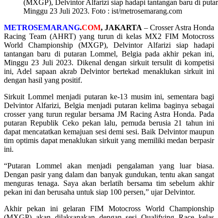
(MXGP), Delvintor Alfarizi siap hadapi tantangan baru di puta
Minggu 23 Juli 2023. Foto : ist/metrosemarang.com
METROSEMARANG
.
COM
, JAKARTA
– Crosser Astra Honda
Racing Team (AHRT) yang turun di kelas MX2 FIM Motocross
World Championship (MXGP), Delvintor Alfarizi siap hadapi
tantangan baru di putaran Lommel, Belgia pada akhir pekan ini,
Minggu 23 Juli 2023. Dikenal dengan sirkuit tersulit di kompetisi
ini, Adel sapaan akrab Delvintor bertekad menaklukan sirkuit ini
dengan hasil yang positif.
Sirkuit Lommel menjadi putaran ke-13 musim ini, sementara bagi
Delvintor Alfarizi, Belgia menjadi putaran kelima baginya sebagai
crosser yang turun regular bersama JM Racing Astra Honda. Pada
putaran Republik Ceko pekan lalu, pemuda berusia 21 tahun ini
dapat mencatatkan kemajuan sesi demi sesi. Baik Delvintor maupun
tim optimis dapat menaklukan sirkuit yang memiliki medan berpasir
ini.
“Putaran Lommel akan menjadi pengalaman yang luar biasa.
Dengan pasir yang dalam dan banyak gundukan, tentu akan sangat
menguras tenaga. Saya akan berlatih bersama tim sebelum akhir
pekan ini dan berusaha untuk siap 100 persen,” ujar Delvintor.
Akhir pekan ini gelaran FIM Motocross World Championship
(MXGP) akan dilaksanakan dengan sesi Qualifying Race kelas