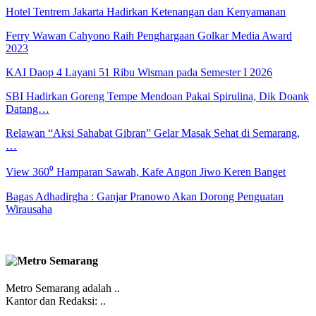
Hotel Tentrem Jakarta Hadirkan Ketenangan dan Kenyamanan
Ferry Wawan Cahyono Raih Penghargaan Golkar Media Award
2023
KAI Daop 4 Layani 51 Ribu Wisman pada Semester I 2026
SBI Hadirkan Goreng Tempe Mendoan Pakai Spirulina, Dik Doank
Datang…
Relawan “Aksi Sahabat Gibran” Gelar Masak Sehat di Semarang,
…
View 360⁰ Hamparan Sawah, Kafe Angon Jiwo Keren Banget
Bagas Adhadirgha : Ganjar Pranowo Akan Dorong Penguatan
Wirausaha
Metro Semarang adalah ..
Kantor dan Redaksi: ..