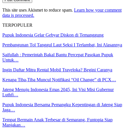
This site uses Akismet to reduce spam.
Learn how your comment
data is processed.
TERPOPULER
Pupuk Indonesia Gelar Gebyar Diskon di Temanggung
Pembangunan Tol Tanggul Laut Seksi I Terlambat, Ini Alasannya
Saifullah : Pemerintah Bakal Bantu Percepat Pasokan Pupuk
Untuk…
Ingin Daftar Mitra Rental Mobil Traveloka? Begini Caranya
Kenapa Tiba-Tiba Muncul Notifikasi “Oil Change” di PCX…
Jateng Menuju Indonesia Emas 2045, Ini Visi Misi Gubernur
Luthfi…
Pupuk Indonesia Bersama Pemangku Kepentingan di Jateng Siap
Jaga…
Tempat Bermain Anak Terbesar di Semarang, Funtopia Siap
Manjakan…