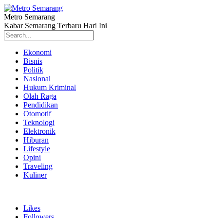
Metro Semarang
Kabar Semarang Terbaru Hari Ini
Ekonomi
Bisnis
Politik
Nasional
Hukum Kriminal
Olah Raga
Pendidikan
Otomotif
Teknologi
Elektronik
Hiburan
Lifestyle
Opini
Traveling
Kuliner
Likes
Followers