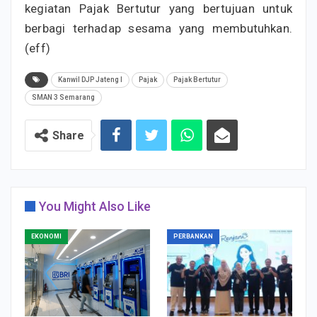
kegiatan Pajak Bertutur yang bertujuan untuk
berbagi terhadap sesama yang membutuhkan.
(eff)
Kanwil DJP Jateng I
Pajak
Pajak Bertutur
SMAN 3 Semarang
Share
You Might Also Like
EKONOMI
PERBANKAN