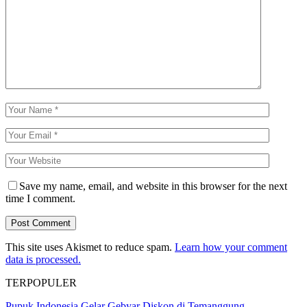
Save my name, email, and website in this browser for the next
time I comment.
This site uses Akismet to reduce spam.
Learn how your comment
data is processed.
TERPOPULER
Pupuk Indonesia Gelar Gebyar Diskon di Temanggung