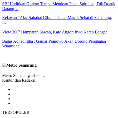
SBI Hadirkan Goreng Tempe Mendoan Pakai Spirulina, Dik Doank
Datang…
Relawan “Aksi Sahabat Gibran” Gelar Masak Sehat di Semarang,
…
View 360⁰ Hamparan Sawah, Kafe Angon Jiwo Keren Banget
Bagas Adhadirgha : Ganjar Pranowo Akan Dorong Penguatan
Wirausaha
Metro Semarang adalah ..
Kantor dan Redaksi: ..
TERPOPULER