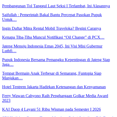
Pembangunan Tol Tanggul Laut Seksi I Terlambat, Ini Alasannya
Saifullah : Pemerintah Bakal Bantu Percepat Pasokan Pupuk
Untuk…
Ingin Daftar Mitra Rental Mobil Traveloka? Begini Caranya
Kenapa Tiba-Tiba Muncul Notifikasi “Oil Change” di PCX…
Jateng Menuju Indonesia Emas 2045, Ini Visi Misi Gubernur
Luthfi…
Pupuk Indonesia Bersama Pemangku Kepentingan di Jateng Siap
Jaga…
Tempat Bermain Anak Terbesar di Semarang, Funtopia Siap
Manjakan…
Hotel Tentrem Jakarta Hadirkan Ketenangan dan Kenyamanan
Ferry Wawan Cahyono Raih Penghargaan Golkar Media Award
2023
KAI Daop 4 Layani 51 Ribu Wisman pada Semester I 2026