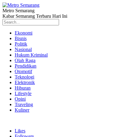
Metro Semarang
Kabar Semarang Terbaru Hari Ini
Ekonomi
Bisnis
Politik
Nasional
Hukum Kriminal
Olah Raga
Pendidikan
Otomotif
Teknologi
Elektronik
Hiburan
Lifestyle
Opini
Traveling
Kuliner
Likes
Followers