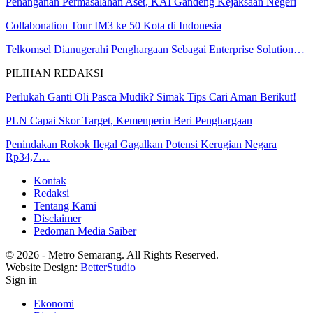
Penanganan Permasalahan Aset, KAI Gandeng Kejaksaan Negeri
Collabonation Tour IM3 ke 50 Kota di Indonesia
Telkomsel Dianugerahi Penghargaan Sebagai Enterprise Solution…
PILIHAN REDAKSI
Perlukah Ganti Oli Pasca Mudik? Simak Tips Cari Aman Berikut!
PLN Capai Skor Target, Kemenperin Beri Penghargaan
Penindakan Rokok Ilegal Gagalkan Potensi Kerugian Negara
Rp34,7…
Kontak
Redaksi
Tentang Kami
Disclaimer
Pedoman Media Saiber
© 2026 - Metro Semarang. All Rights Reserved.
Website Design:
BetterStudio
Sign in
Ekonomi