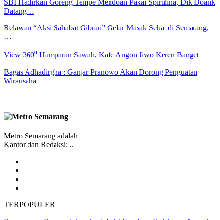
SBI Hadirkan Goreng Tempe Mendoan Pakai Spirulina, Dik Doank
Datang…
Relawan “Aksi Sahabat Gibran” Gelar Masak Sehat di Semarang,
…
View 360⁰ Hamparan Sawah, Kafe Angon Jiwo Keren Banget
Bagas Adhadirgha : Ganjar Pranowo Akan Dorong Penguatan
Wirausaha
Metro Semarang adalah ..
Kantor dan Redaksi: ..
TERPOPULER