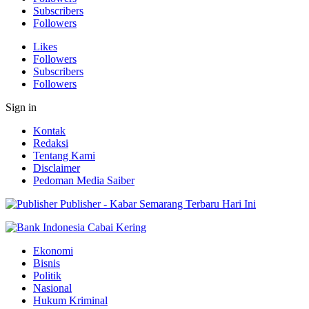
Subscribers
Followers
Likes
Followers
Subscribers
Followers
Sign in
Kontak
Redaksi
Tentang Kami
Disclaimer
Pedoman Media Saiber
Publisher - Kabar Semarang Terbaru Hari Ini
Ekonomi
Bisnis
Politik
Nasional
Hukum Kriminal