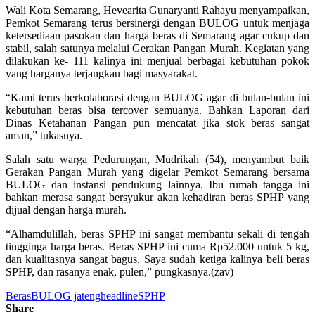
Wali Kota Semarang, Hevearita Gunaryanti Rahayu menyampaikan,
Pemkot Semarang terus bersinergi dengan BULOG untuk menjaga
ketersediaan pasokan dan harga beras di Semarang agar cukup dan
stabil, salah satunya melalui Gerakan Pangan Murah. Kegiatan yang
dilakukan ke- 111 kalinya ini menjual berbagai kebutuhan pokok
yang harganya terjangkau bagi masyarakat.
“Kami terus berkolaborasi dengan BULOG agar di bulan-bulan ini
kebutuhan beras bisa tercover semuanya. Bahkan Laporan dari
Dinas Ketahanan Pangan pun mencatat jika stok beras sangat
aman,” tukasnya.
Salah satu warga Pedurungan, Mudrikah (54), menyambut baik
Gerakan Pangan Murah yang digelar Pemkot Semarang bersama
BULOG dan instansi pendukung lainnya. Ibu rumah tangga ini
bahkan merasa sangat bersyukur akan kehadiran beras SPHP yang
dijual dengan harga murah.
“Alhamdulillah, beras SPHP ini sangat membantu sekali di tengah
tingginga harga beras. Beras SPHP ini cuma Rp52.000 untuk 5 kg,
dan kualitasnya sangat bagus. Saya sudah ketiga kalinya beli beras
SPHP, dan rasanya enak, pulen,” pungkasnya.(zav)
Beras
BULOG jateng
headline
SPHP
Share