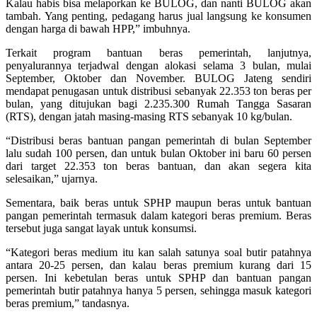
Kalau habis bisa melaporkan ke BULOG, dan nanti BULOG akan
tambah. Yang penting, pedagang harus jual langsung ke konsumen
dengan harga di bawah HPP,” imbuhnya.
Terkait program bantuan beras pemerintah, lanjutnya,
penyalurannya terjadwal dengan alokasi selama 3 bulan, mulai
September, Oktober dan November. BULOG Jateng sendiri
mendapat penugasan untuk distribusi sebanyak 22.353 ton beras per
bulan, yang ditujukan bagi 2.235.300 Rumah Tangga Sasaran
(RTS), dengan jatah masing-masing RTS sebanyak 10 kg/bulan.
“Distribusi beras bantuan pangan pemerintah di bulan September
lalu sudah 100 persen, dan untuk bulan Oktober ini baru 60 persen
dari target 22.353 ton beras bantuan, dan akan segera kita
selesaikan,” ujarnya.
Sementara, baik beras untuk SPHP maupun beras untuk bantuan
pangan pemerintah termasuk dalam kategori beras premium. Beras
tersebut juga sangat layak untuk konsumsi.
“Kategori beras medium itu kan salah satunya soal butir patahnya
antara 20-25 persen, dan kalau beras premium kurang dari 15
persen. Ini kebetulan beras untuk SPHP dan bantuan pangan
pemerintah butir patahnya hanya 5 persen, sehingga masuk kategori
beras premium,” tandasnya.