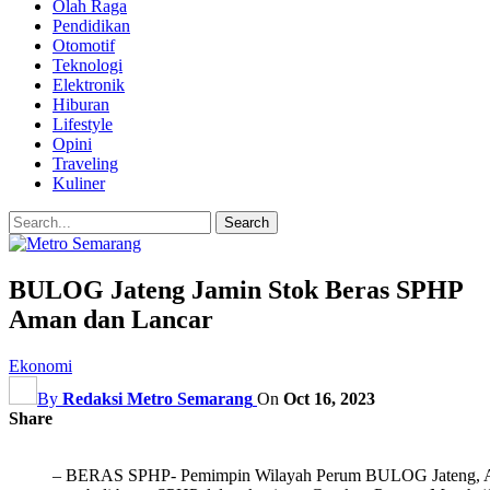
Olah Raga
Pendidikan
Otomotif
Teknologi
Elektronik
Hiburan
Lifestyle
Opini
Traveling
Kuliner
BULOG Jateng Jamin Stok Beras SPHP
Aman dan Lancar
Ekonomi
By
Redaksi Metro Semarang
On
Oct 16, 2023
Share
– BERAS SPHP- Pemimpin Wilayah Perum BULOG Jateng, A