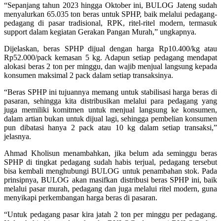
“Sepanjang tahun 2023 hingga Oktober ini, BULOG Jateng sudah
menyalurkan 65.035 ton beras untuk SPHP, baik melalui pedagang-
pedagang di pasar tradisional, RPK, ritel-ritel modern, termasuk
support dalam kegiatan Gerakan Pangan Murah,” ungkapnya.
Dijelaskan, beras SPHP dijual dengan harga Rp10.400/kg atau
Rp52.000/pack kemasan 5 kg. Adapun setiap pedagang mendapat
alokasi beras 2 ton per minggu, dan wajib menjual langsung kepada
konsumen maksimal 2 pack dalam setiap transaksinya.
“Beras SPHP ini tujuannya memang untuk stabilisasi harga beras di
pasaran, sehingga kita distribusikan melalui para pedagang yang
juga memiliki komitmen untuk menjual langsung ke konsumen,
dalam artian bukan untuk dijual lagi, sehingga pembelian konsumen
pun dibatasi hanya 2 pack atau 10 kg dalam setiap transaksi,”
jelasnya.
Ahmad Kholisun menambahkan, jika belum ada seminggu beras
SPHP di tingkat pedagang sudah habis terjual, pedagang tersebut
bisa kembali menghubungi BULOG untuk penambahan stok. Pada
prinsipnya, BULOG akan masifkan distribusi beras SPHP ini, baik
melalui pasar murah, pedagang dan juga melalui ritel modern, guna
menyikapi perkembangan harga beras di pasaran.
“Untuk pedagang pasar kira jatah 2 ton per minggu per pedagang.