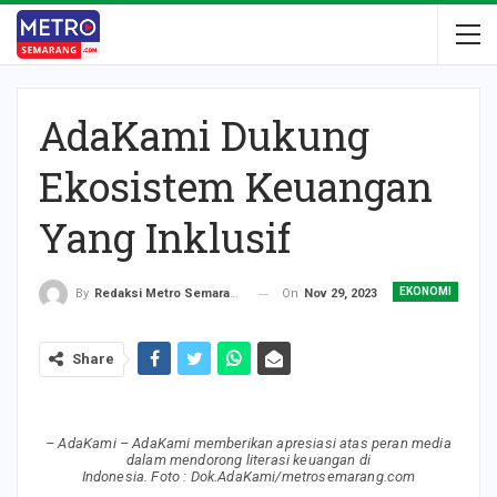
AdaKami Dukung
Ekosistem Keuangan
Yang Inklusif
EKONOMI
On
Nov 29, 2023
By
Redaksi Metro Semarang
Share
– AdaKami – AdaKami memberikan apresiasi atas peran media
dalam mendorong literasi keuangan di
Indonesia. Foto : Dok.AdaKami/metrosemarang.com