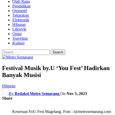
Olah Raga
Pendidikan
Otomotif
Teknologi
Elektronik
Hiburan
Lifestyle
Opini
Traveling
Kuliner
Festival Musik by.U ‘You Fest’ Hadirkan
Banyak Musisi
Hiburan
By
Redaksi Metro Semarang
On
Nov 5, 2023
Share
Keseruan YoU Fest Magelang. Foto : ist/metrosemarang.com