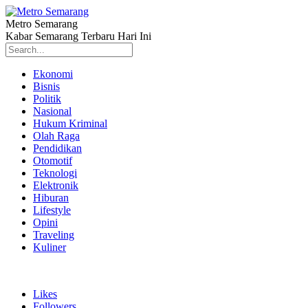
Metro Semarang
Kabar Semarang Terbaru Hari Ini
Ekonomi
Bisnis
Politik
Nasional
Hukum Kriminal
Olah Raga
Pendidikan
Otomotif
Teknologi
Elektronik
Hiburan
Lifestyle
Opini
Traveling
Kuliner
Likes
Followers