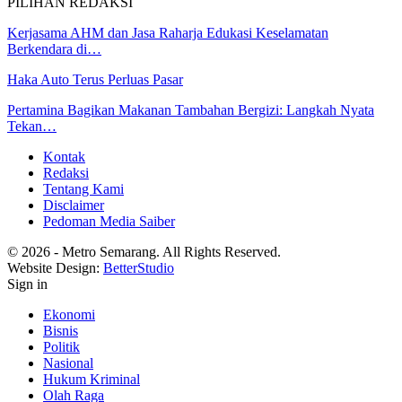
PILIHAN REDAKSI
Kerjasama AHM dan Jasa Raharja Edukasi Keselamatan
Berkendara di…
Haka Auto Terus Perluas Pasar
Pertamina Bagikan Makanan Tambahan Bergizi: Langkah Nyata
Tekan…
Kontak
Redaksi
Tentang Kami
Disclaimer
Pedoman Media Saiber
© 2026 - Metro Semarang. All Rights Reserved.
Website Design:
BetterStudio
Sign in
Ekonomi
Bisnis
Politik
Nasional
Hukum Kriminal
Olah Raga