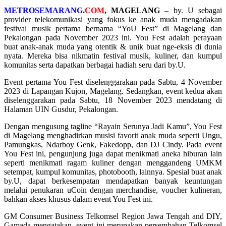
METROSEMARANG
.
COM
, MAGELANG
– by. U sebagai
provider telekomunikasi yang fokus ke anak muda mengadakan
festival musik pertama bernama “YoU Fest” di Magelang dan
Pekalongan pada November 2023 ini. You Fest adalah perayaan
buat anak-anak muda yang otentik & unik buat nge-eksis di dunia
nyata. Mereka bisa nikmatin festival musik, kuliner, dan kumpul
komunitas serta dapatkan berbagai hadiah seru dari by.U.
Event pertama You Fest diselenggarakan pada Sabtu, 4 November
2023 di Lapangan Kujon, Magelang. Sedangkan, event kedua akan
diselenggarakan pada Sabtu, 18 November 2023 mendatang di
Halaman UIN Gusdur, Pekalongan.
Dengan mengusung tagline “Rayain Serunya Jadi Kamu”, You Fest
di Magelang menghadirkan musisi favorit anak muda seperti Ungu,
Pamungkas, Ndarboy Genk, Fakedopp, dan DJ Cindy. Pada event
You Fest ini, pengunjung juga dapat menikmati aneka hiburan lain
seperti menikmati ragam kuliner dengan menggandeng UMKM
setempat, kumpul komunitas, photobooth, lainnya. Spesial buat anak
by.U, dapat berkesempatan mendapatkan banyak keuntungan
melalui penukaran uCoin dengan merchandise, voucher kulineran,
bahkan akses khusus dalam event You Fest ini.
GM Consumer Business Telkomsel Region Jawa Tengah and DIY,
Gamada mengatakan, event ini merupakan persembahan Telkomsel