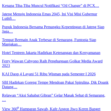
Kenapa Tiba-Tiba Muncul Notifikasi “Oil Change” di PCX…
Jateng Menuju Indonesia Emas 2045, Ini Visi Misi Gubernur
Luthfi…
Pupuk Indonesia Bersama Pemangku Kepentingan di Jateng Siap
Jaga…
Tempat Bermain Anak Terbesar di Semarang, Funtopia Siap
Manjakan…
Hotel Tentrem Jakarta Hadirkan Ketenangan dan Kenyamanan
Ferry Wawan Cahyono Raih Penghargaan Golkar Media Award
2023
KAI Daop 4 Layani 51 Ribu Wisman pada Semester I 2026
SBI Hadirkan Goreng Tempe Mendoan Pakai Spirulina, Dik Doank
Datang…
Relawan “Aksi Sahabat Gibran” Gelar Masak Sehat di Semarang,
…
View 360⁰ Hamparan Sawah, Kafe Angon Jiwo Keren Banget