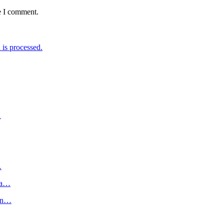
e I comment.
is processed.
…
…
ga…
kan…