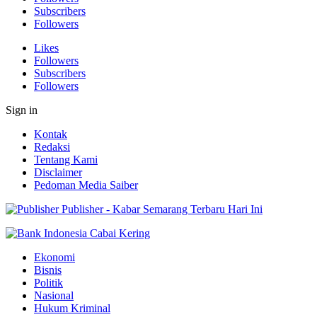
Subscribers
Followers
Likes
Followers
Subscribers
Followers
Sign in
Kontak
Redaksi
Tentang Kami
Disclaimer
Pedoman Media Saiber
Publisher - Kabar Semarang Terbaru Hari Ini
Ekonomi
Bisnis
Politik
Nasional
Hukum Kriminal