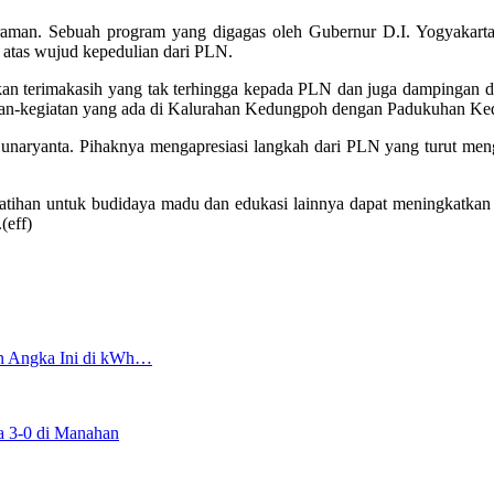
aman. Sebuah program yang digagas oleh Gubernur D.I. Yogyakarta
 atas wujud kepedulian dari PLN.
 terimakasih yang tak terhingga kepada PLN dan juga dampingan da
tan-kegiatan yang ada di Kalurahan Kedungpoh dengan Padukuhan Ked
ul, Sunaryanta. Pihaknya mengapresiasi langkah dari PLN yang turu
elatihan untuk budidaya madu dan edukasi lainnya dapat meningka
(eff)
an Angka Ini di kWh…
a 3-0 di Manahan