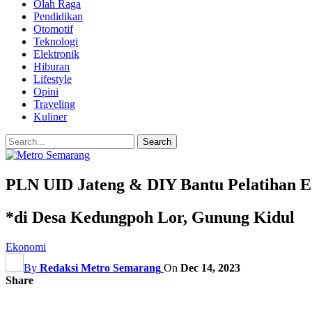
Olah Raga
Pendidikan
Otomotif
Teknologi
Elektronik
Hiburan
Lifestyle
Opini
Traveling
Kuliner
PLN UID Jateng & DIY Bantu Pelatihan
*di Desa Kedungpoh Lor, Gunung Kidul
Ekonomi
By
Redaksi Metro Semarang
On
Dec 14, 2023
Share