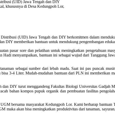
usi (UID) Jawa Tengah dan DIY
l, khususnya di Desa Kedungpoh Lor,
Distribusi (UID) Jawa Tengah dan DIY berkomitmen dalam menduku
dan DIY memberikan bantuan untuk mendukung pengembangan edukasi
atan pasar sore dan pelatihan untuk meningkatkan pengetahuan masyara
Hadi menyampaikan, bantuan ini sebagai wujud dari Tanggung Jawa
naman sebagai sumber dari lebah madu. Saat ini pas puncak musim b
itu bisa 3-4 Liter. Mudah-mudahan bantuan dari PLN ini memberikan 
an DIY turut menggandeng Fakultas Biologi Universitas Gadjah M
 pencacah bahan kompos pupuk organik dan pembuatan fasilitas pengo
erti UGM bersama masyarakat Kedungpoh Lor. Kami berharap bantuan T
UGM maka akan bisa meningkatkan produktivitas dari tanaman, sayuran,