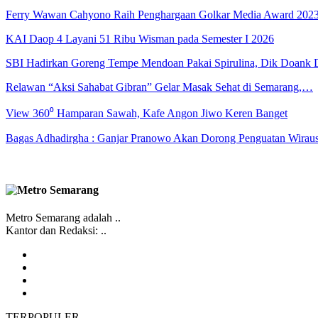
Ferry Wawan Cahyono Raih Penghargaan Golkar Media Award 202
KAI Daop 4 Layani 51 Ribu Wisman pada Semester I 2026
SBI Hadirkan Goreng Tempe Mendoan Pakai Spirulina, Dik Doank
Relawan “Aksi Sahabat Gibran” Gelar Masak Sehat di Semarang,…
View 360⁰ Hamparan Sawah, Kafe Angon Jiwo Keren Banget
Bagas Adhadirgha : Ganjar Pranowo Akan Dorong Penguatan Wirau
Metro Semarang adalah ..
Kantor dan Redaksi: ..
TERPOPULER