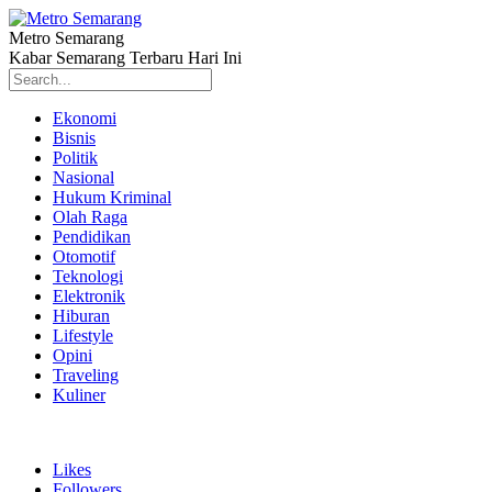
Metro Semarang
Kabar Semarang Terbaru Hari Ini
Ekonomi
Bisnis
Politik
Nasional
Hukum Kriminal
Olah Raga
Pendidikan
Otomotif
Teknologi
Elektronik
Hiburan
Lifestyle
Opini
Traveling
Kuliner
Likes
Followers