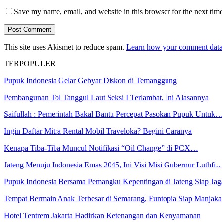
Save my name, email, and website in this browser for the next tim
This site uses Akismet to reduce spam.
Learn how your comment data 
TERPOPULER
Pupuk Indonesia Gelar Gebyar Diskon di Temanggung
Pembangunan Tol Tanggul Laut Seksi I Terlambat, Ini Alasannya
Saifullah : Pemerintah Bakal Bantu Percepat Pasokan Pupuk Untuk
Ingin Daftar Mitra Rental Mobil Traveloka? Begini Caranya
Kenapa Tiba-Tiba Muncul Notifikasi “Oil Change” di PCX…
Jateng Menuju Indonesia Emas 2045, Ini Visi Misi Gubernur Luthfi
Pupuk Indonesia Bersama Pemangku Kepentingan di Jateng Siap Ja
Tempat Bermain Anak Terbesar di Semarang, Funtopia Siap Manja
Hotel Tentrem Jakarta Hadirkan Ketenangan dan Kenyamanan