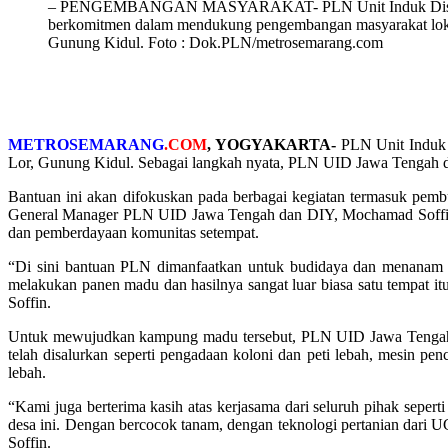
– PENGEMBANGAN MASYARAKAT- PLN Unit Induk Distrib
berkomitmen dalam mendukung pengembangan masyarakat loka
Gunung Kidul. Foto : Dok.PLN/metrosemarang.com
METROSEMARANG
.COM
,
YOGYAKARTA-
PLN Unit Induk 
Lor, Gunung Kidul. Sebagai langkah nyata, PLN UID Jawa Tengah 
Bantuan ini akan difokuskan pada berbagai kegiatan termasuk pembu
General Manager PLN UID Jawa Tengah dan DIY, Mochamad Soffin 
dan pemberdayaan komunitas setempat.
“Di sini bantuan PLN dimanfaatkan untuk budidaya dan menanam ta
melakukan panen madu dan hasilnya sangat luar biasa satu tempat 
Soffin.
Untuk mewujudkan kampung madu tersebut, PLN UID Jawa Tengah d
telah disalurkan seperti pengadaan koloni dan peti lebah, mesin
lebah.
“Kami juga berterima kasih atas kerjasama dari seluruh pihak sep
desa ini. Dengan bercocok tanam, dengan teknologi pertanian dari 
Soffin.