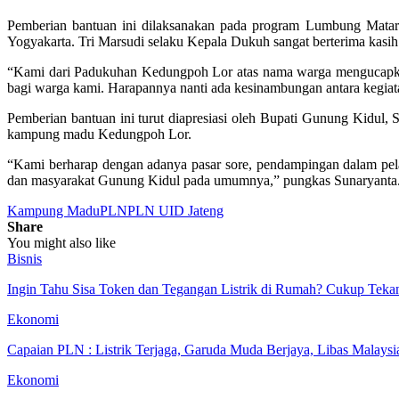
Pemberian bantuan ini dilaksanakan pada program Lumbung Matar
Yogyakarta. Tri Marsudi selaku Kepala Dukuh sangat berterima kasih
“Kami dari Padukuhan Kedungpoh Lor atas nama warga mengucapkan
bagi warga kami. Harapannya nanti ada kesinambungan antara kegia
Pemberian bantuan ini turut diapresiasi oleh Bupati Gunung Kid
kampung madu Kedungpoh Lor.
“Kami berharap dengan adanya pasar sore, pendampingan dalam p
dan masyarakat Gunung Kidul pada umumnya,” pungkas Sunaryanta.
Kampung Madu
PLN
PLN UID Jateng
Share
You might also like
Bisnis
Ingin Tahu Sisa Token dan Tegangan Listrik di Rumah? Cukup Tek
Ekonomi
Capaian PLN : Listrik Terjaga, Garuda Muda Berjaya, Libas Malaysi
Ekonomi