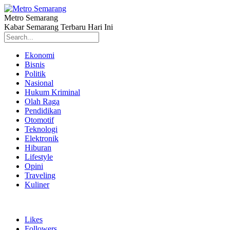
Metro Semarang
Kabar Semarang Terbaru Hari Ini
Ekonomi
Bisnis
Politik
Nasional
Hukum Kriminal
Olah Raga
Pendidikan
Otomotif
Teknologi
Elektronik
Hiburan
Lifestyle
Opini
Traveling
Kuliner
Likes
Followers