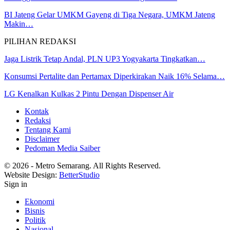
BI Jateng Gelar UMKM Gayeng di Tiga Negara, UMKM Jateng
Makin…
PILIHAN REDAKSI
Jaga Listrik Tetap Andal, PLN UP3 Yogyakarta Tingkatkan…
Konsumsi Pertalite dan Pertamax Diperkirakan Naik 16% Selama…
LG Kenalkan Kulkas 2 Pintu Dengan Dispenser Air
Kontak
Redaksi
Tentang Kami
Disclaimer
Pedoman Media Saiber
© 2026 - Metro Semarang. All Rights Reserved.
Website Design:
BetterStudio
Sign in
Ekonomi
Bisnis
Politik
Nasional