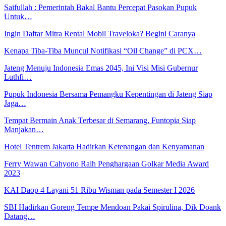
Saifullah : Pemerintah Bakal Bantu Percepat Pasokan Pupuk
Untuk…
Ingin Daftar Mitra Rental Mobil Traveloka? Begini Caranya
Kenapa Tiba-Tiba Muncul Notifikasi “Oil Change” di PCX…
Jateng Menuju Indonesia Emas 2045, Ini Visi Misi Gubernur
Luthfi…
Pupuk Indonesia Bersama Pemangku Kepentingan di Jateng Siap
Jaga…
Tempat Bermain Anak Terbesar di Semarang, Funtopia Siap
Manjakan…
Hotel Tentrem Jakarta Hadirkan Ketenangan dan Kenyamanan
Ferry Wawan Cahyono Raih Penghargaan Golkar Media Award
2023
KAI Daop 4 Layani 51 Ribu Wisman pada Semester I 2026
SBI Hadirkan Goreng Tempe Mendoan Pakai Spirulina, Dik Doank
Datang…