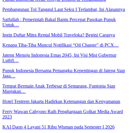
Pembangunan Tol Tanggul Laut Seksi I Terlambat, Ini Alasannya
Saifullah : Pemerintah Bakal Bantu Percepat Pasokan Pupuk
Untuk…
Ingin Daftar Mitra Rental Mobil Traveloka? Begini Caranya
Kenapa Tiba-Tiba Muncul Notifikasi “Oil Change” di PCX…
Jateng Menuju Indonesia Emas 2045, Ini Visi Misi Gubernur
Luthfi…
Pupuk Indonesia Bersama Pemangku Kepentingan di Jateng Siap
Jaga…
Tempat Bermain Anak Terbesar di Semarang, Funtopia Siap
Manjakan…
Hotel Tentrem Jakarta Hadirkan Ketenangan dan Kenyamanan
Ferry Wawan Cahyono Raih Penghargaan Golkar Media Award
2023
KAI Daop 4 Layani 51 Ribu Wisman pada Semester I 2026