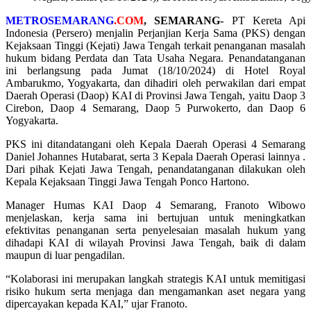
METROSEMARANG
.COM
, SEMARANG-
PT Kereta Api
Indonesia (Persero) menjalin Perjanjian Kerja Sama (PKS) dengan
Kejaksaan Tinggi (Kejati) Jawa Tengah terkait penanganan masalah
hukum bidang Perdata dan Tata Usaha Negara. Penandatanganan
ini berlangsung pada Jumat (18/10/2024) di Hotel Royal
Ambarukmo, Yogyakarta, dan dihadiri oleh perwakilan dari empat
Daerah Operasi (Daop) KAI di Provinsi Jawa Tengah, yaitu Daop 3
Cirebon, Daop 4 Semarang, Daop 5 Purwokerto, dan Daop 6
Yogyakarta.
PKS ini ditandatangani oleh Kepala Daerah Operasi 4 Semarang
Daniel Johannes Hutabarat, serta 3 Kepala Daerah Operasi lainnya .
Dari pihak Kejati Jawa Tengah, penandatanganan dilakukan oleh
Kepala Kejaksaan Tinggi Jawa Tengah Ponco Hartono.
Manager Humas KAI Daop 4 Semarang, Franoto Wibowo
menjelaskan, kerja sama ini bertujuan untuk meningkatkan
efektivitas penanganan serta penyelesaian masalah hukum yang
dihadapi KAI di wilayah Provinsi Jawa Tengah, baik di dalam
maupun di luar pengadilan.
“Kolaborasi ini merupakan langkah strategis KAI untuk memitigasi
risiko hukum serta menjaga dan mengamankan aset negara yang
dipercayakan kepada KAI,” ujar Franoto.