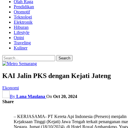
Olah Raga
Pendidikan
Otomotif
Teknologi
Elektronik
Hiburan
Lifestyle
Opini
Traveling
Kuliner
KAI Jalin PKS dengan Kejati Jateng
Ekonomi
By
Lana Maulana
On
Oct 20, 2024
Share
– KERJASAMA- PT Kereta Api Indonesia (Persero) menjalin 
Kejaksaan Tinggi (Kejati) Jawa Tengah terkait penanganan ma
Negara, Jumat (18/10/2024), di Hotel Royal Ambarukmo, Yog