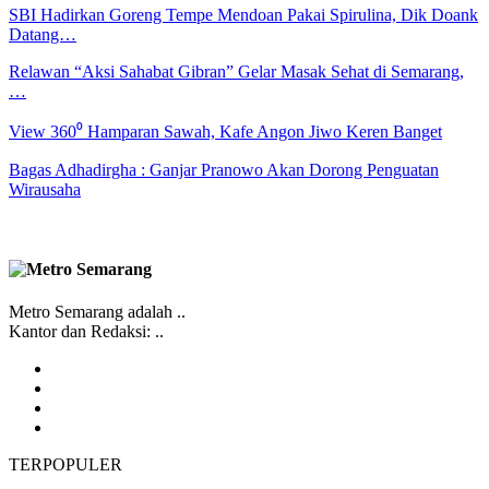
SBI Hadirkan Goreng Tempe Mendoan Pakai Spirulina, Dik Doank
Datang…
Relawan “Aksi Sahabat Gibran” Gelar Masak Sehat di Semarang,
…
View 360⁰ Hamparan Sawah, Kafe Angon Jiwo Keren Banget
Bagas Adhadirgha : Ganjar Pranowo Akan Dorong Penguatan
Wirausaha
Metro Semarang adalah ..
Kantor dan Redaksi: ..
TERPOPULER