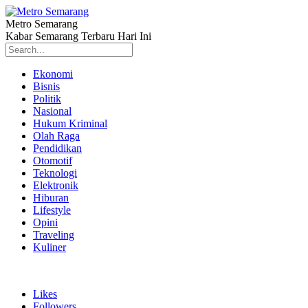
Metro Semarang
Kabar Semarang Terbaru Hari Ini
Ekonomi
Bisnis
Politik
Nasional
Hukum Kriminal
Olah Raga
Pendidikan
Otomotif
Teknologi
Elektronik
Hiburan
Lifestyle
Opini
Traveling
Kuliner
Likes
Followers