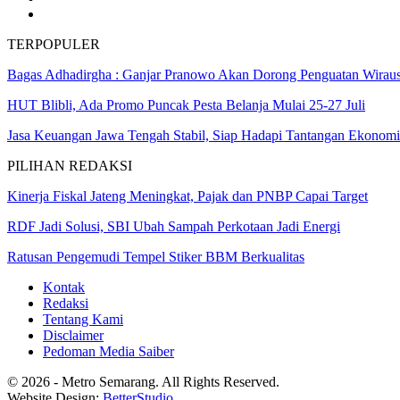
TERPOPULER
Bagas Adhadirgha : Ganjar Pranowo Akan Dorong Penguatan Wirau
HUT Blibli, Ada Promo Puncak Pesta Belanja Mulai 25-27 Juli
Jasa Keuangan Jawa Tengah Stabil, Siap Hadapi Tantangan Ekonomi
PILIHAN REDAKSI
Kinerja Fiskal Jateng Meningkat, Pajak dan PNBP Capai Target
RDF Jadi Solusi, SBI Ubah Sampah Perkotaan Jadi Energi
Ratusan Pengemudi Tempel Stiker BBM Berkualitas
Kontak
Redaksi
Tentang Kami
Disclaimer
Pedoman Media Saiber
© 2026 - Metro Semarang. All Rights Reserved.
Website Design:
BetterStudio