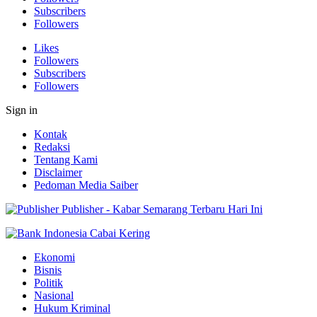
Subscribers
Followers
Likes
Followers
Subscribers
Followers
Sign in
Kontak
Redaksi
Tentang Kami
Disclaimer
Pedoman Media Saiber
Publisher - Kabar Semarang Terbaru Hari Ini
Ekonomi
Bisnis
Politik
Nasional
Hukum Kriminal