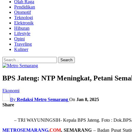
Olah Raga
Pendidikan
Otomotif
Teknologi
Elektronik
Hiburan
Lifestyle
Opini
Traveling
Kuliner
BPS Jateng: NTP Meningkat, Petani Semak
Ekonomi
By
Redaksi Metro Semarang
On
Jan 8, 2025
Share
– TRI WAYUNINGSIH- Kepala BPS Jateng. Foto : Dok.BPS
METROSEMARANG
.
COM
, SEMARANG
– Badan Pusat Stati