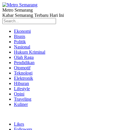
Metro Semarang
Kabar Semarang Terbaru Hari Ini
Ekonomi
Bisnis
Politik
Nasional
Hukum Kriminal
Olah Raga
Pendidikan
Otomotif
Teknologi
Elektronik
Hiburan
Lifestyle
Opini
Traveling
Kuliner
Likes
Followers