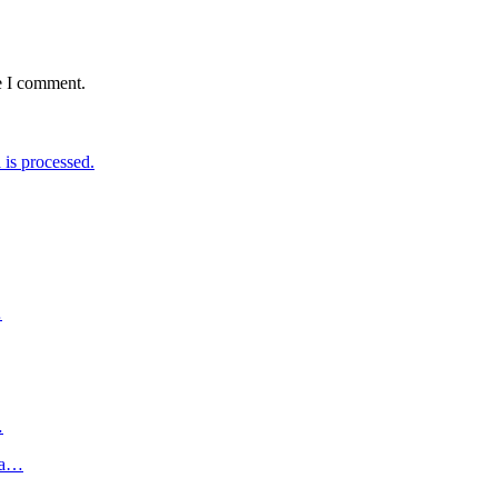
e I comment.
is processed.
…
…
ga…