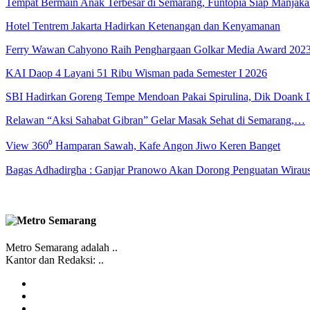
Tempat Bermain Anak Terbesar di Semarang, Funtopia Siap Manja
Hotel Tentrem Jakarta Hadirkan Ketenangan dan Kenyamanan
Ferry Wawan Cahyono Raih Penghargaan Golkar Media Award 202
KAI Daop 4 Layani 51 Ribu Wisman pada Semester I 2026
SBI Hadirkan Goreng Tempe Mendoan Pakai Spirulina, Dik Doank
Relawan “Aksi Sahabat Gibran” Gelar Masak Sehat di Semarang,…
View 360⁰ Hamparan Sawah, Kafe Angon Jiwo Keren Banget
Bagas Adhadirgha : Ganjar Pranowo Akan Dorong Penguatan Wirau
Metro Semarang adalah ..
Kantor dan Redaksi: ..