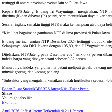
tertinggi di antara provinsi-provinsi lain se Pulau Jawa.
Kepala BPS Jateng, Endang Tri Wayuningsih mengatakan, NTP meru
diterima (It) dan dibayar (Ib) petani, serta menujukkan daya tukar 
Secara ringkas, semakin tinggi NTP, maka kemampuan atau daya beli pe
“Kita lihat bagaimana gambaran NTP di lima provinsi di Pulau Jawa
Endang merinci, urutan NTP Desember 2024 tertinggi diduduki ol
Selanjutnya, ada DKI Jakarta dengan 105,89, dan DI Yogyakarta den
Dijelaskan, NTP Jateng pada Desember 2024 naik 0,73 persen diband
indeks harga yang dibayar petani sebesar 0,82 persen.
Menurutnya, indeks yang diterima petani meliputi gabah, bawang mer
minyak goreng, dan kacang panjang.
“Subsektor yang mengalami kenaikan adalah hortikultura sebesar 4,43
Badan Pusat Statistik
BPS
BPS Jateng
Nilai Tukar Petani
Share
You might also like
Ekonomi
April 2026, Inflasi Jateng Terkendali di 2,11 Persen