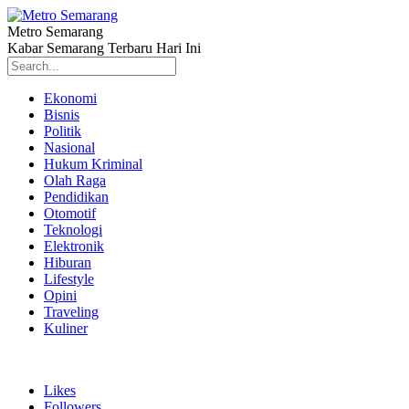
Metro Semarang
Kabar Semarang Terbaru Hari Ini
Ekonomi
Bisnis
Politik
Nasional
Hukum Kriminal
Olah Raga
Pendidikan
Otomotif
Teknologi
Elektronik
Hiburan
Lifestyle
Opini
Traveling
Kuliner
Likes
Followers