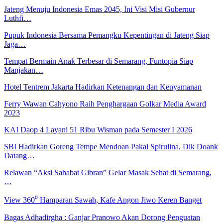
Jateng Menuju Indonesia Emas 2045, Ini Visi Misi Gubernur
Luthfi…
Pupuk Indonesia Bersama Pemangku Kepentingan di Jateng Siap
Jaga…
Tempat Bermain Anak Terbesar di Semarang, Funtopia Siap
Manjakan…
Hotel Tentrem Jakarta Hadirkan Ketenangan dan Kenyamanan
Ferry Wawan Cahyono Raih Penghargaan Golkar Media Award
2023
KAI Daop 4 Layani 51 Ribu Wisman pada Semester I 2026
SBI Hadirkan Goreng Tempe Mendoan Pakai Spirulina, Dik Doank
Datang…
Relawan “Aksi Sahabat Gibran” Gelar Masak Sehat di Semarang,
…
View 360⁰ Hamparan Sawah, Kafe Angon Jiwo Keren Banget
Bagas Adhadirgha : Ganjar Pranowo Akan Dorong Penguatan