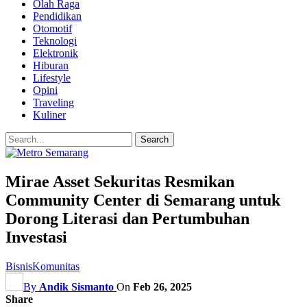
Olah Raga
Pendidikan
Otomotif
Teknologi
Elektronik
Hiburan
Lifestyle
Opini
Traveling
Kuliner
Mirae Asset Sekuritas Resmikan
Community Center di Semarang untuk
Dorong Literasi dan Pertumbuhan
Investasi
Bisnis
Komunitas
By
Andik Sismanto
On
Feb 26, 2025
Share