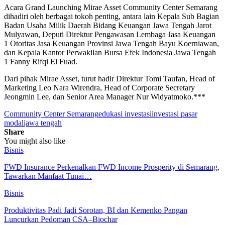
Acara Grand Launching Mirae Asset Community Center Semarang
dihadiri oleh berbagai tokoh penting, antara lain Kepala Sub Bagian
Badan Usaha Milik Daerah Bidang Keuangan Jawa Tengah Jarot
Mulyawan, Deputi Direktur Pengawasan Lembaga Jasa Keuangan
1 Otoritas Jasa Keuangan Provinsi Jawa Tengah Bayu Koerniawan,
dan Kepala Kantor Perwakilan Bursa Efek Indonesia Jawa Tengah
1 Fanny Rifqi El Fuad.
Dari pihak Mirae Asset, turut hadir Direktur Tomi Taufan, Head of
Marketing Leo Nara Wirendra, Head of Corporate Secretary
Jeongmin Lee, dan Senior Area Manager Nur Widyatmoko.***
Community Center Semarang
edukasi investasi
investasi pasar
modal
jawa tengah
Share
You might also like
Bisnis
FWD Insurance Perkenalkan FWD Income Prosperity di Semarang,
Tawarkan Manfaat Tunai…
Bisnis
Produktivitas Padi Jadi Sorotan, BI dan Kemenko Pangan
Luncurkan Pedoman CSA–Biochar