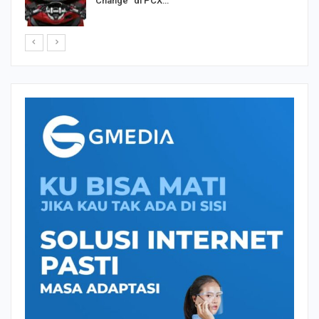
Change” di PCX…