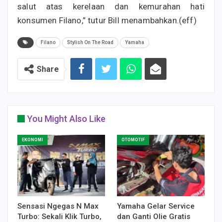
salut atas kerelaan dan kemurahan hati
konsumen Filano,” tutur Bill menambahkan.(eff)
Filano
Stylish On The Road
Yamaha
Share
You Might Also Like
EKONOMI
OTOMOTIF
Sensasi Ngegas N Max
Yamaha Gelar Service
Turbo: Sekali Klik Turbo,
dan Ganti Olie Gratis