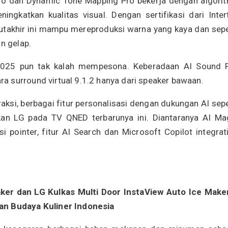
Pro dan Dynamic Tone Mapping Pro bekerja dengan algori
gkatkan kualitas visual. Dengan sertifikasi dari Inter
takhir ini mampu mereproduksi warna yang kaya dan sepe
n gelap.
2025 pun tak kalah mempesona. Keberadaan AI Sound 
 surround virtual 9.1.2 hanya dari speaker bawaan.
ksi, berbagai fitur personalisasi dengan dukungan AI sepe
an LG pada TV QNED terbarunya ini. Diantaranya AI Ma
pointer, fitur AI Search dan Microsoft Copilot integrat
ker dan LG Kulkas Multi Door InstaView Auto Ice Make
an Budaya Kuliner Indonesia