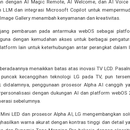
kan dengan AI Magic Remote, AI Welcome, dan AI Voice 
 LLM dan integrasi Microsoft Copilot untuk mempermu
e Image Gallery menambah kenyamanan dan kreativitas.
tunjang pembaruan pada antarmuka webOS sebagai platf
gguna dengan kemudahan akses untuk berbagai pengatur
atform lain untuk keterhubungan antar perangkat dalam 
beradaannya menaikkan batas atas inovasi TV LCD. Pasaln
puncak kecanggihan teknologi LG pada TV, pun terse
 didalamnya, penggunaan prosesor Alpha AI canggih y
rpersonalisasi dengan dukungan AI dan platform webOS 
enerasi sebelumnya.
gi Mini LED dan prosesor Alpha AI, LG mengembangkan sol
asilkan warna akurat dengan kontras tinggi dan detail y