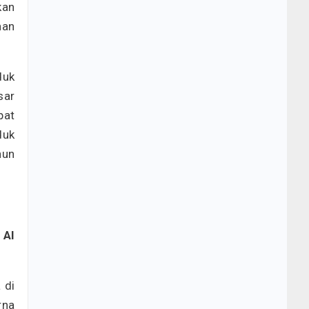
kan
nan
duk
sar
pat
duk
hun
 AI
 di
rna