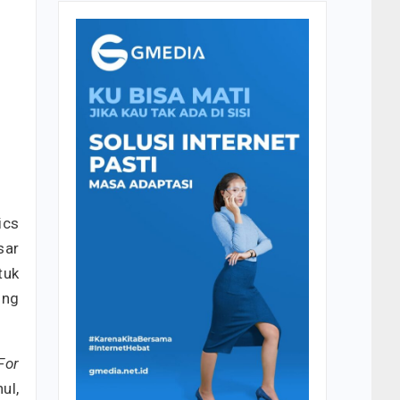
ics
sar
tuk
ung
For
ul,