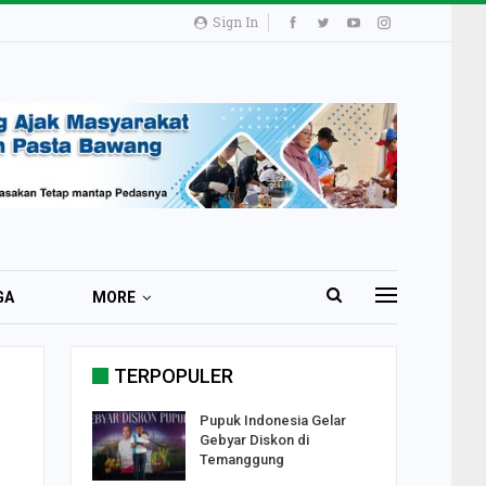
Sign In
GA
MORE
TERPOPULER
i 51 Ribu
Pupuk Indonesia Gelar
ester I
Gebyar Diskon di
Temanggung