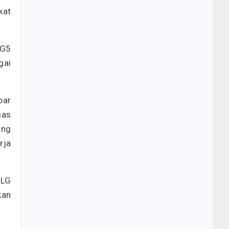
kat
 G5
gai
bar
gas
ung
rja
 LG
kan