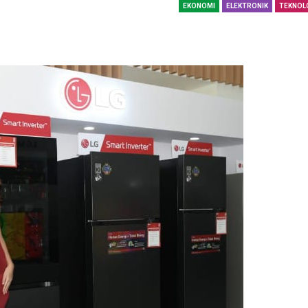
EKONOMI
ELEKTRONIK
TEKNOL
SBI Hadirkan Go
Tempe Mendoan 
Spirulina, Dik Do
Datang…
Relawan “Aksi S
Gibran” Gelar Ma
di Semarang,…
View 360⁰ Hampa
Sawah, Kafe Ang
Keren Banget
Bagas Adhadirgha
Pranowo Akan D
Penguatan Wirau