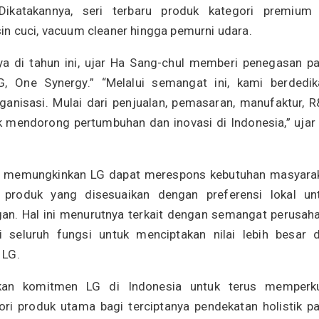
Dikatakannya, seri terbaru produk kategori premium 
n cuci, vacuum cleaner hingga pemurni udara.
ya di tahun ini, ujar Ha Sang-chul memberi penegasan p
One Synergy.” “Melalui semangat ini, kami berdedik
ganisasi. Mulai dari penjualan, pemasaran, manufaktur, R
k mendorong pertumbuhan dan inovasi di Indonesia,” ujar
ang memungkinkan LG dapat merespons kebutuhan masyara
roduk yang disesuaikan dengan preferensi lokal un
an. Hal ini menurutnya terkait dengan semangat perusah
 seluruh fungsi untuk menciptakan nilai lebih besar 
 LG.
rkan komitmen LG di Indonesia untuk terus memperk
ri produk utama bagi terciptanya pendekatan holistik p