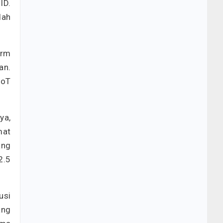
ID.
dah
orm
an.
IoT
ya,
mat
ang
2.5
usi
ang