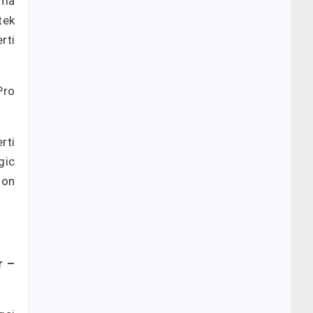
tma
tek
rti
Pro
rti
gic
ion
r –