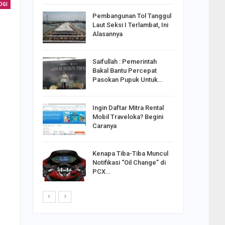
OGI
reng
Pembangunan Tol Tanggul
Pakai
Laut Seksi I Terlambat, Ini
ank
Alasannya
Saifullah : Pemerintah
ahabat
Bakal Bantu Percepat
sak Sehat
Pasokan Pupuk Untuk…
Ingin Daftar Mitra Rental
ran
Mobil Traveloka? Begini
on Jiwo
Caranya
Kenapa Tiba-Tiba Muncul
 : Ganjar
Notifikasi “Oil Change” di
orong
PCX…
saha