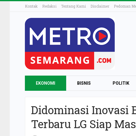
Kontak
Redaksi
Tentang Kami
Disclaimer
Pedoman Med
EKONOMI
BISNIS
POLITIK
Didominasi Inovasi 
Terbaru LG Siap Mas