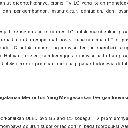
lanjut dicontohkannya, bisnis TV LG yang telah menetap
 dan pengembangan, manufaktur, penjualan, dan laya
 menjadi representasi komitmen LG untuk memberikan pro
 terbaik untuk memperkuat posisi kepemimpinan LG di pa
 terpadu LG untuk mendorong inovasi dengan memberi tem
. Hal yang melengkapi keunggulan inovasi pada tiap pro
da koleksi produk premium kami bagi pasar Indonesia di ta
ngalaman Menonton Yang Mengesankan Dengan Inovasi
mperkenalkan OLED evo G5 and C5 sebagai TV premiumnya
a membawa seluruh superioritas seri ini pada reproduksi wa