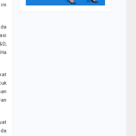
ini
ada
asi
&D,
 Ha
kat
tuk
aan
dan
uat
ada