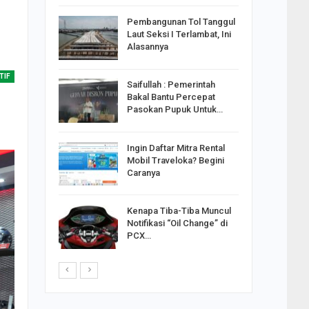
reng
Pembangunan Tol Tanggul
Pakai
Laut Seksi I Terlambat, Ini
ank
Alasannya
TIF
Saifullah : Pemerintah
ahabat
Bakal Bantu Percepat
sak Sehat
Pasokan Pupuk Untuk…
Ingin Daftar Mitra Rental
ran
Mobil Traveloka? Begini
on Jiwo
Caranya
Kenapa Tiba-Tiba Muncul
 : Ganjar
Notifikasi “Oil Change” di
orong
PCX…
saha