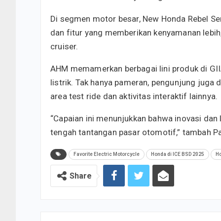
Di segmen motor besar, New Honda Rebel Ser
dan fitur yang memberikan kenyamanan lebih,
cruiser.
AHM memamerkan berbagai lini produk di GIIAS
listrik. Tak hanya pameran, pengunjung juga
area test ride dan aktivitas interaktif lainnya.
“Capaian ini menunjukkan bahwa inovasi dan l
tengah tantangan pasar otomotif,” tambah Pa
Favorite Electric Motorcycle
Honda di ICE BSD 2025
H
Share