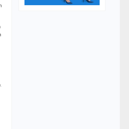
n
a
n
.