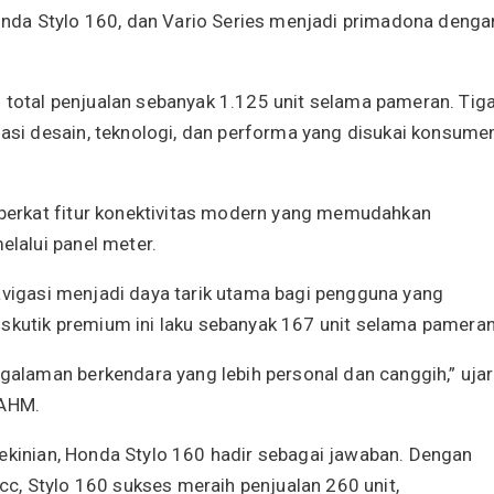
nda Stylo 160, dan Vario Series menjadi primadona denga
tal penjualan sebanyak 1.125 unit selama pameran. Tig
i desain, teknologi, dan performa yang disukai konsume
erkat fitur konektivitas modern yang memudahkan
lalui panel meter.
navigasi menjadi daya tarik utama bagi pengguna yang
 skutik premium ini laku sebanyak 167 unit selama pameran
laman berkendara yang lebih personal dan canggih,” ujar
 AHM.
kekinian, Honda Stylo 160 hadir sebagai jawaban. Dengan
, Stylo 160 sukses meraih penjualan 260 unit,