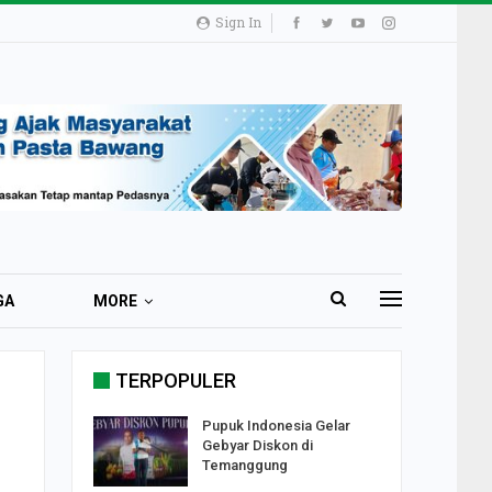
Sign In
GA
MORE
TERPOPULER
i 51 Ribu
Pupuk Indonesia Gelar
ester I
Gebyar Diskon di
Temanggung