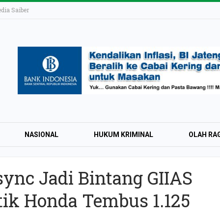
ia Saiber
NASIONAL
HUKUM KRIMINAL
OLAH RA
ync Jadi Bintang GIIAS
KAI Daop 4 Layan
tik Honda Tembus 1.125
Wisman pada Sem
2026