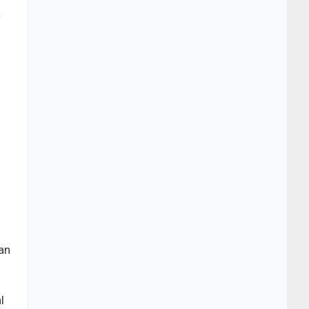
a
an
l