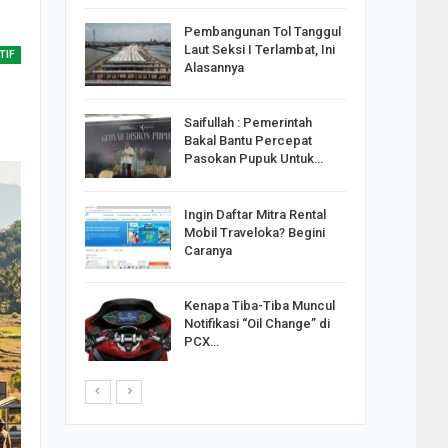
reng
Pembangunan Tol Tanggul
Pakai
Laut Seksi I Terlambat, Ini
TIF
ank
Alasannya
Saifullah : Pemerintah
ahabat
Bakal Bantu Percepat
sak Sehat
Pasokan Pupuk Untuk…
Ingin Daftar Mitra Rental
ran
Mobil Traveloka? Begini
on Jiwo
Caranya
Kenapa Tiba-Tiba Muncul
 : Ganjar
Notifikasi “Oil Change” di
orong
PCX…
saha