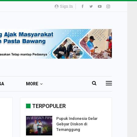
Sign In
GA
MORE
TERPOPULER
i 51 Ribu
Pupuk Indonesia Gelar
ester I
Gebyar Diskon di
Temanggung