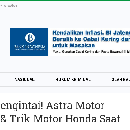
ia Saiber
NASIONAL
HUKUM KRIMINAL
OLAH RA
engintai! Astra Motor
KAI Daop 4 Layan
& Trik Motor Honda Saat
Wisman pada Sem
2026