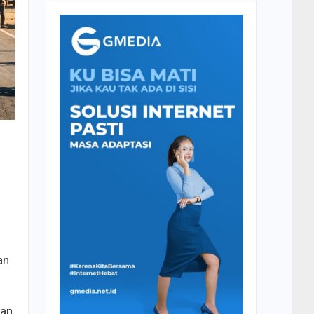
an
aan