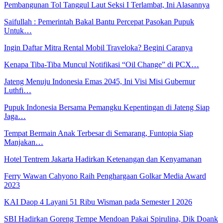
Pembangunan Tol Tanggul Laut Seksi I Terlambat, Ini Alasannya
Saifullah : Pemerintah Bakal Bantu Percepat Pasokan Pupuk
Untuk…
Ingin Daftar Mitra Rental Mobil Traveloka? Begini Caranya
Kenapa Tiba-Tiba Muncul Notifikasi “Oil Change” di PCX…
Jateng Menuju Indonesia Emas 2045, Ini Visi Misi Gubernur
Luthfi…
Pupuk Indonesia Bersama Pemangku Kepentingan di Jateng Siap
Jaga…
Tempat Bermain Anak Terbesar di Semarang, Funtopia Siap
Manjakan…
Hotel Tentrem Jakarta Hadirkan Ketenangan dan Kenyamanan
Ferry Wawan Cahyono Raih Penghargaan Golkar Media Award
2023
KAI Daop 4 Layani 51 Ribu Wisman pada Semester I 2026
SBI Hadirkan Goreng Tempe Mendoan Pakai Spirulina, Dik Doank