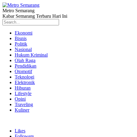
Metro Semarang
Kabar Semarang Terbaru Hari Ini
Ekonomi
Bisnis
Politik
Nasional
Hukum Kriminal
Olah Raga
Pendidikan
Otomotif
Teknologi
Elektronik
Hiburan
Lifestyle
Opini
Traveling
Kuliner
Likes
Followers