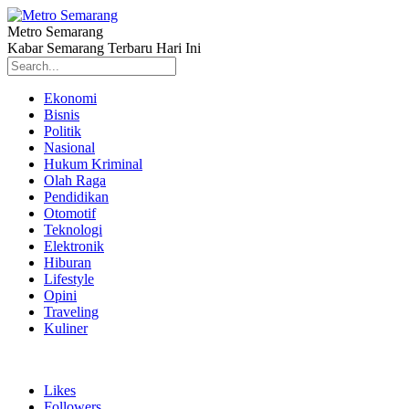
Metro Semarang
Kabar Semarang Terbaru Hari Ini
Ekonomi
Bisnis
Politik
Nasional
Hukum Kriminal
Olah Raga
Pendidikan
Otomotif
Teknologi
Elektronik
Hiburan
Lifestyle
Opini
Traveling
Kuliner
Likes
Followers