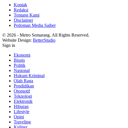
Kontak
Redaksi
Tentang Kami
Disclaimer
Pedoman Media Saiber
© 2026 - Metro Semarang. All Rights Reserved.
Website Design:
BetterStudio
Sign in
Ekonomi
Bisnis
Politik
Nasional
Hukum Kriminal
Olah Raga
Pendidikan
Otomotif
Teknologi
Elektronik
Hiburan
Lifestyle
Opini
Traveling
Kuliner