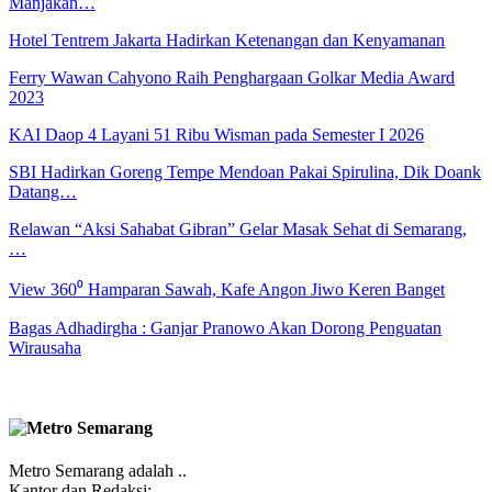
Manjakan…
Hotel Tentrem Jakarta Hadirkan Ketenangan dan Kenyamanan
Ferry Wawan Cahyono Raih Penghargaan Golkar Media Award
2023
KAI Daop 4 Layani 51 Ribu Wisman pada Semester I 2026
SBI Hadirkan Goreng Tempe Mendoan Pakai Spirulina, Dik Doank
Datang…
Relawan “Aksi Sahabat Gibran” Gelar Masak Sehat di Semarang,
…
View 360⁰ Hamparan Sawah, Kafe Angon Jiwo Keren Banget
Bagas Adhadirgha : Ganjar Pranowo Akan Dorong Penguatan
Wirausaha
Metro Semarang adalah ..
Kantor dan Redaksi: ..