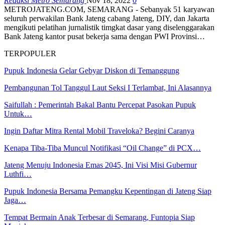
Redaksi Metro Semarang
Nov 18, 2022
0
METROJATENG.COM, SEMARANG - Sebanyak 51 karyawan
seluruh perwakilan Bank Jateng cabang Jateng, DIY, dan Jakarta
mengikuti pelatihan jurnalistik timgkat dasar yang diselenggarakan
Bank Jateng kantor pusat bekerja sama dengan PWI Provinsi…
TERPOPULER
Pupuk Indonesia Gelar Gebyar Diskon di Temanggung
Pembangunan Tol Tanggul Laut Seksi I Terlambat, Ini Alasannya
Saifullah : Pemerintah Bakal Bantu Percepat Pasokan Pupuk
Untuk…
Ingin Daftar Mitra Rental Mobil Traveloka? Begini Caranya
Kenapa Tiba-Tiba Muncul Notifikasi “Oil Change” di PCX…
Jateng Menuju Indonesia Emas 2045, Ini Visi Misi Gubernur
Luthfi…
Pupuk Indonesia Bersama Pemangku Kepentingan di Jateng Siap
Jaga…
Tempat Bermain Anak Terbesar di Semarang, Funtopia Siap