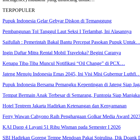
TERPOPULER
Pupuk Indonesia Gelar Gebyar Diskon di Temanggung
Pembangunan Tol Tanggul Laut Seksi I Terlambat, Ini Alasannya
Saifullah : Pemerintah Bakal Bantu Percepat Pasokan Pupuk Untuk
Ingin Daftar Mitra Rental Mobil Traveloka? Begini Caranya
Kenapa Tiba-Tiba Muncul Notifikasi “Oil Change” di PCX…
Jateng Menuju Indonesia Emas 2045, Ini Visi Misi Gubernur Luthfi
Pupuk Indonesia Bersama Pemangku Kepentingan di Jateng Siap Ja
Tempat Bermain Anak Terbesar di Semarang, Funtopia Siap Manja
Hotel Tentrem Jakarta Hadirkan Ketenangan dan Kenyamanan
Ferry Wawan Cahyono Raih Penghargaan Golkar Media Award 202
KAI Daop 4 Layani 51 Ribu Wisman pada Semester I 2026
SBI Hadirkan Goreng Tempe Mendoan Pakai Spirulina, Dik Doank