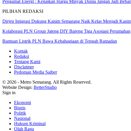
Pengamat Energi : Kenaikan Harga Minyak Dunia Jangan Jadi Beb
PILIHAN REDAKSI
Dirjen Imigrasi Dukung Kanim Semarang Naik Kelas Menjadi Kani
Kolaborasi PLN Group Jateng DIY Bareng Tiga Asosiasi Perumahan
Bantuan Listrik PLN Bawa Kebahagiaan di Tengah Ramadan
Kontak
Redaksi
Tentang Kami
Disclaimer
Pedoman Media Saiber
© 2026 - Metro Semarang. All Rights Reserved.
Website Design:
BetterStudio
Sign in
Ekonomi
Bisnis
Politik
Nasional
Hukum Kriminal
Olah Raga