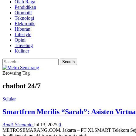
Olah Raga
Pendidikan
Otomotif
Teknologi
Elektronik
Hiburan
Lifestyle
Opini
Traveling
Kuliner
Browsing Tag
chatbot 24/7
Selular
Smartfren Merilis “Sarah”: Asisten Virt
Andik Sismanto
Jul 13, 2025
0
METROSEMARANG.COM, Jakarta – PT XLSMART Telekom Sejahtera (XL
Intelligence) mutakhir yang dirancang untuk…