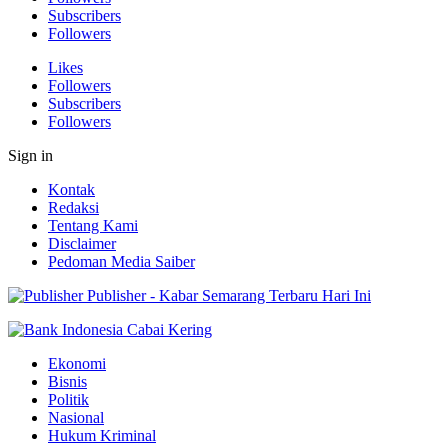
Subscribers
Followers
Likes
Followers
Subscribers
Followers
Sign in
Kontak
Redaksi
Tentang Kami
Disclaimer
Pedoman Media Saiber
Publisher - Kabar Semarang Terbaru Hari Ini
Ekonomi
Bisnis
Politik
Nasional
Hukum Kriminal