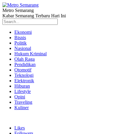
Metro Semarang
Kabar Semarang Terbaru Hari Ini
Ekonomi
Bisnis
Politik
Nasional
Hukum Kriminal
Olah Raga
Pendidikan
Otomotif
Teknologi
Elektronik
Hiburan
Lifestyle
Opini
Traveling
Kuliner
Likes
Followers