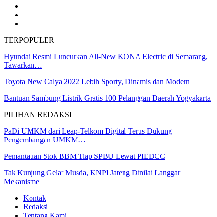
TERPOPULER
Hyundai Resmi Luncurkan All-New KONA Electric di Semarang,
Tawarkan…
Toyota New Calya 2022 Lebih Sporty, Dinamis dan Modern
Bantuan Sambung Listrik Gratis 100 Pelanggan Daerah Yogyakarta
PILIHAN REDAKSI
PaDi UMKM dari Leap-Telkom Digital Terus Dukung
Pengembangan UMKM…
Pemantauan Stok BBM Tiap SPBU Lewat PIEDCC
Tak Kunjung Gelar Musda, KNPI Jateng Dinilai Langgar
Mekanisme
Kontak
Redaksi
Tentang Kami