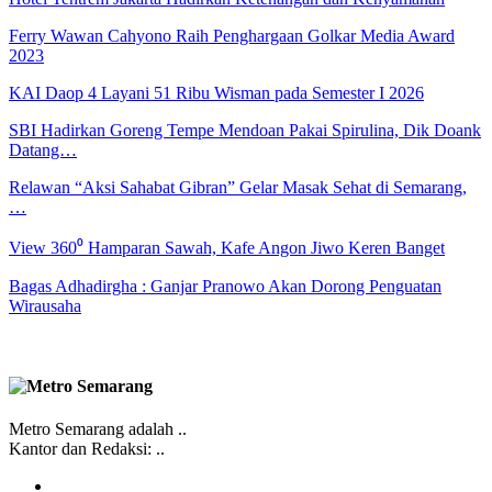
Ferry Wawan Cahyono Raih Penghargaan Golkar Media Award
2023
KAI Daop 4 Layani 51 Ribu Wisman pada Semester I 2026
SBI Hadirkan Goreng Tempe Mendoan Pakai Spirulina, Dik Doank
Datang…
Relawan “Aksi Sahabat Gibran” Gelar Masak Sehat di Semarang,
…
View 360⁰ Hamparan Sawah, Kafe Angon Jiwo Keren Banget
Bagas Adhadirgha : Ganjar Pranowo Akan Dorong Penguatan
Wirausaha
Metro Semarang adalah ..
Kantor dan Redaksi: ..