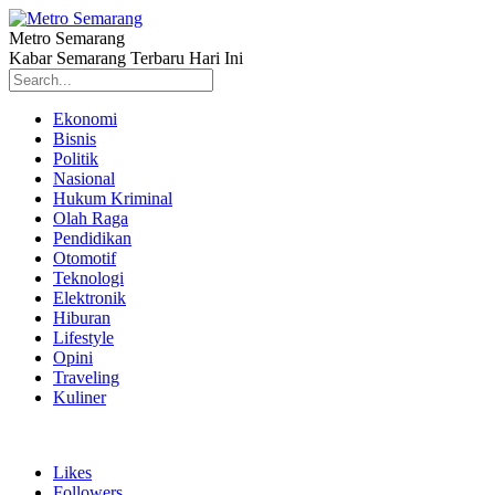
Metro Semarang
Kabar Semarang Terbaru Hari Ini
Ekonomi
Bisnis
Politik
Nasional
Hukum Kriminal
Olah Raga
Pendidikan
Otomotif
Teknologi
Elektronik
Hiburan
Lifestyle
Opini
Traveling
Kuliner
Likes
Followers