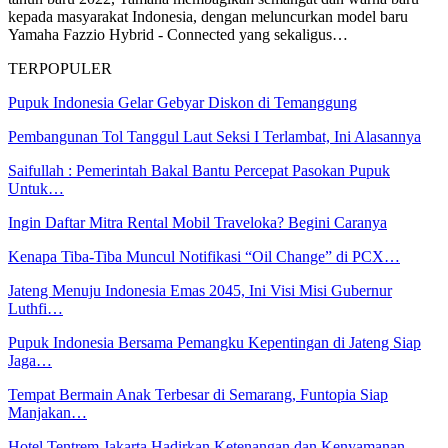
kepada masyarakat Indonesia, dengan meluncurkan model baru
Yamaha Fazzio Hybrid - Connected yang sekaligus…
TERPOPULER
Pupuk Indonesia Gelar Gebyar Diskon di Temanggung
Pembangunan Tol Tanggul Laut Seksi I Terlambat, Ini Alasannya
Saifullah : Pemerintah Bakal Bantu Percepat Pasokan Pupuk
Untuk…
Ingin Daftar Mitra Rental Mobil Traveloka? Begini Caranya
Kenapa Tiba-Tiba Muncul Notifikasi “Oil Change” di PCX…
Jateng Menuju Indonesia Emas 2045, Ini Visi Misi Gubernur
Luthfi…
Pupuk Indonesia Bersama Pemangku Kepentingan di Jateng Siap
Jaga…
Tempat Bermain Anak Terbesar di Semarang, Funtopia Siap
Manjakan…
Hotel Tentrem Jakarta Hadirkan Ketenangan dan Kenyamanan