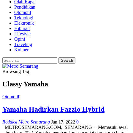
Olah Raga
Pendidikan
Otomotif
Teknologi
Elektronik
Hiburan
Lifestyle
Opini
Traveling
Kuliner
Browsing Tag
Classy Yamaha
Otomotif
Yamaha Hadirkan Fazzio Hybrid
Redaksi Metro Semarang
Jan 17, 2022
0
METROSEMARANG.COM, SEMARANG – Memasuki awal
tahun baru 2022, Yamaha membagikan semangat dan warna baru