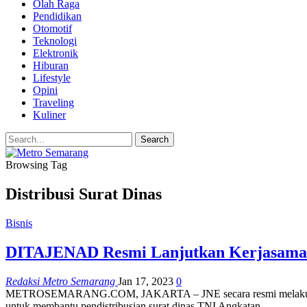
Olah Raga
Pendidikan
Otomotif
Teknologi
Elektronik
Hiburan
Lifestyle
Opini
Traveling
Kuliner
Browsing Tag
Distribusi Surat Dinas
Bisnis
DITAJENAD Resmi Lanjutkan Kerjasama
Redaksi Metro Semarang
Jan 17, 2023
0
METROSEMARANG.COM, JAKARTA – JNE secara resmi melakukan pena
untuk membantu pendistribusian surat dinas TNI Angkatan…