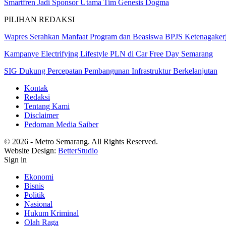
Smartfren Jadi Sponsor Utama Tim Genesis Dogma
PILIHAN REDAKSI
Wapres Serahkan Manfaat Program dan Beasiswa BPJS Ketenagaker
Kampanye Electrifying Lifestyle PLN di Car Free Day Semarang
SIG Dukung Percepatan Pembangunan Infrastruktur Berkelanjutan
Kontak
Redaksi
Tentang Kami
Disclaimer
Pedoman Media Saiber
© 2026 - Metro Semarang. All Rights Reserved.
Website Design:
BetterStudio
Sign in
Ekonomi
Bisnis
Politik
Nasional
Hukum Kriminal
Olah Raga