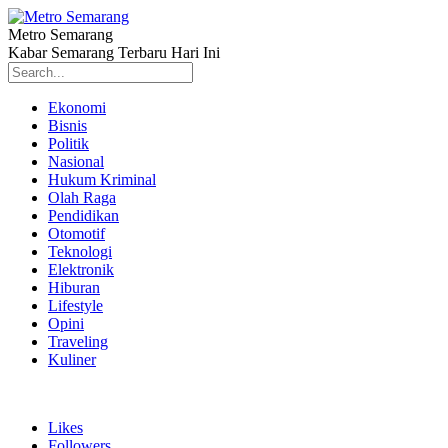
Metro Semarang
Kabar Semarang Terbaru Hari Ini
Ekonomi
Bisnis
Politik
Nasional
Hukum Kriminal
Olah Raga
Pendidikan
Otomotif
Teknologi
Elektronik
Hiburan
Lifestyle
Opini
Traveling
Kuliner
Likes
Followers