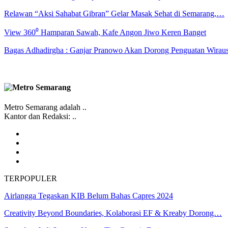
Relawan “Aksi Sahabat Gibran” Gelar Masak Sehat di Semarang,…
View 360⁰ Hamparan Sawah, Kafe Angon Jiwo Keren Banget
Bagas Adhadirgha : Ganjar Pranowo Akan Dorong Penguatan Wirau
Metro Semarang adalah ..
Kantor dan Redaksi: ..
TERPOPULER
Airlangga Tegaskan KIB Belum Bahas Capres 2024
Creativity Beyond Boundaries, Kolaborasi EF & Kreaby Dorong…