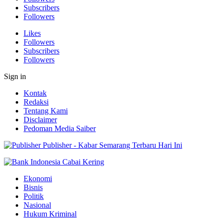
Subscribers
Followers
Likes
Followers
Subscribers
Followers
Sign in
Kontak
Redaksi
Tentang Kami
Disclaimer
Pedoman Media Saiber
Publisher - Kabar Semarang Terbaru Hari Ini
Ekonomi
Bisnis
Politik
Nasional
Hukum Kriminal