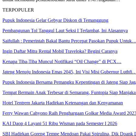
TERPOPULER
Pupuk Indonesia Gelar Gebyar Diskon di Temanggung
Pembangunan Tol Tanggul Laut Seksi I Terlambat, Ini Alasannya
Saifullah : Pemerintah Bakal Bantu Percepat Pasokan Pupuk Untuk
Ingin Daftar Mitra Rental Mobil Traveloka? Begini Caranya
Kenapa Tiba-Tiba Muncul Notifikasi “Oil Change” di PCX…
Jateng Menuju Indonesia Emas 2045, Ini Visi Misi Gubernur Luthfi
Pupuk Indonesia Bersama Pemangku Kepentingan di Jateng Siap Ja
Tempat Bermain Anak Terbesar di Semarang, Funtopia Siap Manja
Hotel Tentrem Jakarta Hadirkan Ketenangan dan Kenyamanan
Ferry Wawan Cahyono Raih Penghargaan Golkar Media Award 202
KAI Daop 4 Layani 51 Ribu Wisman pada Semester I 2026
SBI Hadirkan Goreng Tempe Mendoan Pakai Spirulina, Dik Doank