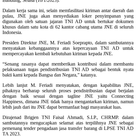
Bandung, Selasa (10/1/2023).
Dalam kerja sama ini, selain memfasilitasi kiriman antar daerah dan
pulau, JNE juga akan menyediakan loker penyimpanan yang
digunakan oleh satuan jajaran TNI AD untuk bertukar dokumen
khusus dalam satu kota di 62 kantor cabang utama JNE di seluruh
Indonesia.
Presiden Direktur JNE, M. Feriadi Soeprapto, dalam sambutannya
menyatakan kebanggaannya atas kepercayaan TNI AD untuk
mempercayakan kembali kebutuhan kiriman kepada JNE.
“Senang rasanya dapat memberikan kontribusi dalam membantu
pelaksanaan tugas pendistribusian TNI AD sebagai bentuk nyata
bakti kami kepada Bangsa dan Negara,” katanya.
Lebih lanjut M. Feriadi menyatakan, dengan kapabilitas JNE,
pihaknya berharap seluruh proses pendistribusian dapat berjalan
dengan baik sesuai dengan tagline JNE yaitu Connecting
Happiness, dimana JNE tidak hanya mengantarkan kiriman, namun
lebih jauh dari itu JNE dapat bermanfaat bagi masyarakat luas.
Dirajenad Brigjen TNI Faisal Ahmadi, S.I.P., CHRMP. dalam
sambutannya mengucapkan selamat atas terpilihnya JNE sebagai
pemenang tender pengadaan jasa transfer barang di LPSE TNI AD
TA 2023.