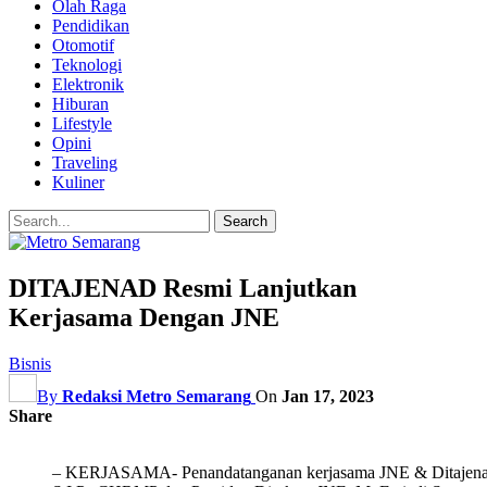
Olah Raga
Pendidikan
Otomotif
Teknologi
Elektronik
Hiburan
Lifestyle
Opini
Traveling
Kuliner
DITAJENAD Resmi Lanjutkan
Kerjasama Dengan JNE
Bisnis
By
Redaksi Metro Semarang
On
Jan 17, 2023
Share
– KERJASAMA- Penandatanganan kerjasama JNE & Ditajenad o