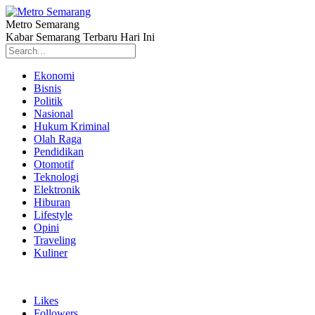
Metro Semarang
Kabar Semarang Terbaru Hari Ini
Ekonomi
Bisnis
Politik
Nasional
Hukum Kriminal
Olah Raga
Pendidikan
Otomotif
Teknologi
Elektronik
Hiburan
Lifestyle
Opini
Traveling
Kuliner
Likes
Followers