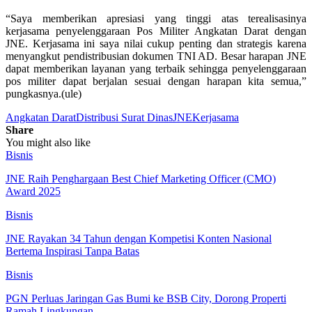
“Saya memberikan apresiasi yang tinggi atas terealisasinya
kerjasama penyelenggaraan Pos Militer Angkatan Darat dengan
JNE. Kerjasama ini saya nilai cukup penting dan strategis karena
menyangkut pendistribusian dokumen TNI AD. Besar harapan JNE
dapat memberikan layanan yang terbaik sehingga penyelenggaraan
pos militer dapat berjalan sesuai dengan harapan kita semua,”
pungkasnya.(ule)
Angkatan Darat
Distribusi Surat Dinas
JNE
Kerjasama
Share
You might also like
Bisnis
JNE Raih Penghargaan Best Chief Marketing Officer (CMO)
Award 2025
Bisnis
JNE Rayakan 34 Tahun dengan Kompetisi Konten Nasional
Bertema Inspirasi Tanpa Batas
Bisnis
PGN Perluas Jaringan Gas Bumi ke BSB City, Dorong Properti
Ramah Lingkungan