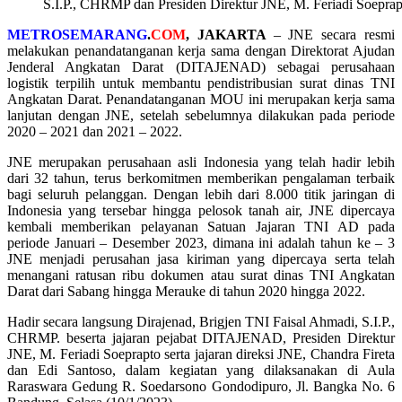
S.I.P., CHRMP dan Presiden Direktur JNE, M. Feriadi Soeprap
METROSEMARANG
.
COM
, JAKARTA
– JNE secara resmi
melakukan penandatanganan kerja sama dengan Direktorat Ajudan
Jenderal Angkatan Darat (DITAJENAD) sebagai perusahaan
logistik terpilih untuk membantu pendistribusian surat dinas TNI
Angkatan Darat. Penandatanganan MOU ini merupakan kerja sama
lanjutan dengan JNE, setelah sebelumnya dilakukan pada periode
2020 – 2021 dan 2021 – 2022.
JNE merupakan perusahaan asli Indonesia yang telah hadir lebih
dari 32 tahun, terus berkomitmen memberikan pengalaman terbaik
bagi seluruh pelanggan. Dengan lebih dari 8.000 titik jaringan di
Indonesia yang tersebar hingga pelosok tanah air, JNE dipercaya
kembali memberikan pelayanan Satuan Jajaran TNI AD pada
periode Januari – Desember 2023, dimana ini adalah tahun ke – 3
JNE menjadi perusahan jasa kiriman yang dipercaya serta telah
menangani ratusan ribu dokumen atau surat dinas TNI Angkatan
Darat dari Sabang hingga Merauke di tahun 2020 hingga 2022.
Hadir secara langsung Dirajenad, Brigjen TNI Faisal Ahmadi, S.I.P.,
CHRMP. beserta jajaran pejabat DITAJENAD, Presiden Direktur
JNE, M. Feriadi Soeprapto serta jajaran direksi JNE, Chandra Fireta
dan Edi Santoso, dalam kegiatan yang dilaksanakan di Aula
Raraswara Gedung R. Soedarsono Gondodipuro, Jl. Bangka No. 6