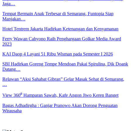
Jaga…
Tempat Bermain Anak Terbesar di Semarang, Funtopia Siap
Manjakan…
Hotel Tentrem Jakarta Hadirkan Ketenangan dan Kenyamanan
Ferry Wawan Cahyono Raih Penghargaan Golkar Media Award
2023
KAI Daop 4 Layani 51 Ribu Wisman pada Semester I 2026
SBI Hadirkan Goreng Tempe Mendoan Pakai Spirulina, Dik Doank
Datang…
Relawan “Aksi Sahabat Gibran” Gelar Masak Sehat di Semarang,
…
View 360⁰ Hamparan Sawah, Kafe Angon Jiwo Keren Banget
Bagas Adhadirgha : Ganjar Pranowo Akan Dorong Penguatan
Wirausaha