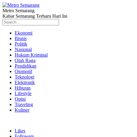
Metro Semarang
Kabar Semarang Terbaru Hari Ini
Ekonomi
Bisnis
Politik
Nasional
Hukum Kriminal
Olah Raga
Pendidikan
Otomotif
Teknologi
Elektronik
Hiburan
Lifestyle
Opini
Traveling
Kuliner
Likes
Followers