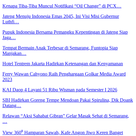
Kenapa Tiba-Tiba Muncul Notifikasi “Oil Change” di PCX…
Jateng Menuju Indonesia Emas 2045, Ini Visi Misi Gubernur
Luthfi…
Pupuk Indonesia Bersama Pemangku Kepentingan di Jateng Siap
Jaga…
Tempat Bermain Anak Terbesar di Semarang, Funtopia Siap
Manjakan…
Hotel Tentrem Jakarta Hadirkan Ketenangan dan Kenyamanan
Ferry Wawan Cahyono Raih Penghargaan Golkar Media Award
2023
KAI Daop 4 Layani 51 Ribu Wisman pada Semester I 2026
SBI Hadirkan Goreng Tempe Mendoan Pakai Spirulina, Dik Doank
Datang…
Relawan “Aksi Sahabat Gibran” Gelar Masak Sehat di Semarang,
…
View 360⁰ Hamparan Sawah, Kafe Angon Jiwo Keren Banget