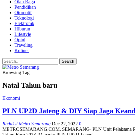
Olah Raga
Pendidikan
Otomotif
Teknologi
Elektronik
Hiburan
Lifestyle
Opini
Traveling
Kuliner
Browsing Tag
Natal Tahun baru
Ekonomi
PLN UP2D Jateng & DIY Siap Jaga Keanda
Redaksi Metro Semarang
Dec 22, 2022
0
METROSEMARANG.COM, SEMARANG- PLN Unit Pelaksana Pengatur Di
Tahun Baru 2023. Manager PLN UP2D Jateng…