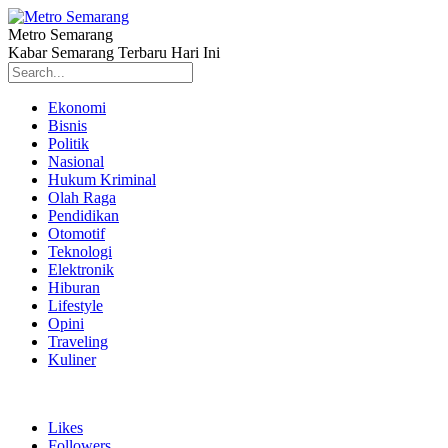
Metro Semarang
Kabar Semarang Terbaru Hari Ini
Ekonomi
Bisnis
Politik
Nasional
Hukum Kriminal
Olah Raga
Pendidikan
Otomotif
Teknologi
Elektronik
Hiburan
Lifestyle
Opini
Traveling
Kuliner
Likes
Followers