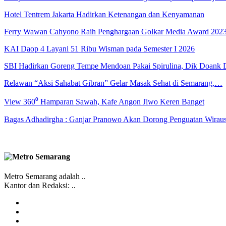
Hotel Tentrem Jakarta Hadirkan Ketenangan dan Kenyamanan
Ferry Wawan Cahyono Raih Penghargaan Golkar Media Award 202
KAI Daop 4 Layani 51 Ribu Wisman pada Semester I 2026
SBI Hadirkan Goreng Tempe Mendoan Pakai Spirulina, Dik Doank
Relawan “Aksi Sahabat Gibran” Gelar Masak Sehat di Semarang,…
View 360⁰ Hamparan Sawah, Kafe Angon Jiwo Keren Banget
Bagas Adhadirgha : Ganjar Pranowo Akan Dorong Penguatan Wirau
Metro Semarang adalah ..
Kantor dan Redaksi: ..