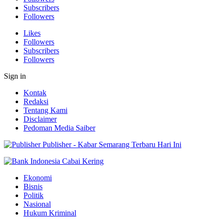
Subscribers
Followers
Likes
Followers
Subscribers
Followers
Sign in
Kontak
Redaksi
Tentang Kami
Disclaimer
Pedoman Media Saiber
Publisher - Kabar Semarang Terbaru Hari Ini
Ekonomi
Bisnis
Politik
Nasional
Hukum Kriminal