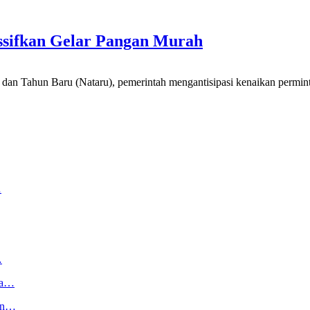
ssifkan Gelar Pangan Murah
 Baru (Nataru), pemerintah mengantisipasi kenaikan permintaan
…
…
ga…
kan…