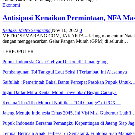
Ekonomi
Antisipasi Kenaikan Permintaan, NFA Ma
Redaksi Metro Semarang
Nov 16, 2022
0
METROSEMARANG.COM, JAKARTA – Jelang momentum Natal dan Tahun
dengan menggencarkan Gelar Pangan Murah (GPM) di seluruh…
TERPOPULER
Pupuk Indonesia Gelar Gebyar Diskon di Temanggung
Pembangunan Tol Tanggul Laut Seksi I Terlambat, Ini Alasannya
Saifullah : Pemerintah Bakal Bantu Percepat Pasokan Pupuk Untuk
Ingin Daftar Mitra Rental Mobil Traveloka? Begini Caranya
Kenapa Tiba-Tiba Muncul Notifikasi “Oil Change” di PCX…
Jateng Menuju Indonesia Emas 2045, Ini Visi Misi Gubernur Luthfi
Pupuk Indonesia Bersama Pemangku Kepentingan di Jateng Siap Ja
Tempat Bermain Anak Terbesar di Semarang, Funtopia Siap Manja