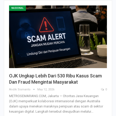
NASIONAL
OJK Ungkap Lebih Dari 530 Ribu Kasus Scam
Dan Fraud Mengintai Masyarakat
Andik Sismanto
May 12, 2026
0
METROSEMARANG.COM, Jakarta — Otoritas Jasa Keuangan
(OJK) memperkuat kolaborasi internasional dengan Australia
dalam upaya menekan maraknya penipuan atau scam di sektor
keuangan digital. Langkah tersebut diwujudkan melalui…