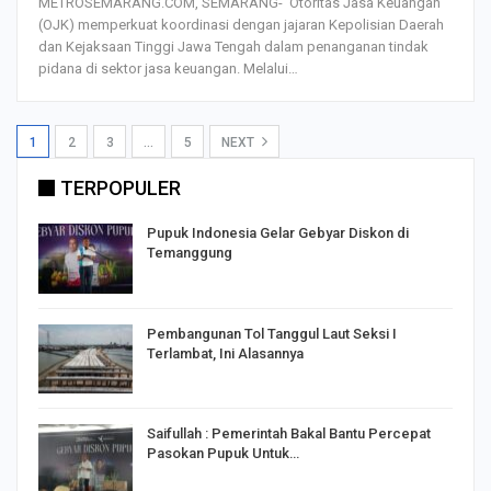
METROSEMARANG.COM, SEMARANG- Otoritas Jasa Keuangan
(OJK) memperkuat koordinasi dengan jajaran Kepolisian Daerah
dan Kejaksaan Tinggi Jawa Tengah dalam penanganan tindak
pidana di sektor jasa keuangan. Melalui…
1
2
3
…
5
NEXT
TERPOPULER
Pupuk Indonesia Gelar Gebyar Diskon di
Temanggung
Pembangunan Tol Tanggul Laut Seksi I
Terlambat, Ini Alasannya
Saifullah : Pemerintah Bakal Bantu Percepat
Pasokan Pupuk Untuk…