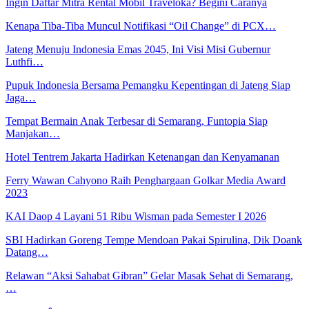
Ingin Daftar Mitra Rental Mobil Traveloka? Begini Caranya
Kenapa Tiba-Tiba Muncul Notifikasi “Oil Change” di PCX…
Jateng Menuju Indonesia Emas 2045, Ini Visi Misi Gubernur
Luthfi…
Pupuk Indonesia Bersama Pemangku Kepentingan di Jateng Siap
Jaga…
Tempat Bermain Anak Terbesar di Semarang, Funtopia Siap
Manjakan…
Hotel Tentrem Jakarta Hadirkan Ketenangan dan Kenyamanan
Ferry Wawan Cahyono Raih Penghargaan Golkar Media Award
2023
KAI Daop 4 Layani 51 Ribu Wisman pada Semester I 2026
SBI Hadirkan Goreng Tempe Mendoan Pakai Spirulina, Dik Doank
Datang…
Relawan “Aksi Sahabat Gibran” Gelar Masak Sehat di Semarang,
…