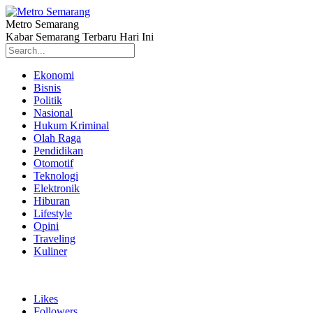
Metro Semarang
Kabar Semarang Terbaru Hari Ini
Ekonomi
Bisnis
Politik
Nasional
Hukum Kriminal
Olah Raga
Pendidikan
Otomotif
Teknologi
Elektronik
Hiburan
Lifestyle
Opini
Traveling
Kuliner
Likes
Followers