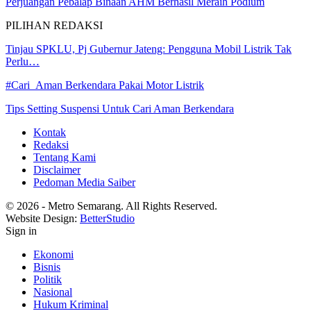
Perjuangan Pebalap Binaan AHM Berhasil Meraih Podium
PILIHAN REDAKSI
Tinjau SPKLU, Pj Gubernur Jateng: Pengguna Mobil Listrik Tak
Perlu…
#Cari_Aman Berkendara Pakai Motor Listrik
Tips Setting Suspensi Untuk Cari Aman Berkendara
Kontak
Redaksi
Tentang Kami
Disclaimer
Pedoman Media Saiber
© 2026 - Metro Semarang. All Rights Reserved.
Website Design:
BetterStudio
Sign in
Ekonomi
Bisnis
Politik
Nasional
Hukum Kriminal