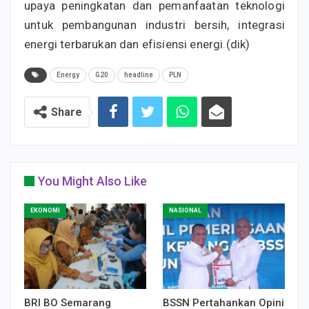
upaya peningkatan dan pemanfaatan teknologi
untuk pembangunan industri bersih, integrasi
energi terbarukan dan efisiensi energi.(dik)
Energy
G20
headline
PLN
Share
You Might Also Like
EKONOMI
NASIONAL
BRI BO Semarang
BSSN Pertahankan Opini