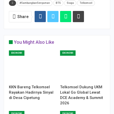
#SambungkanSenyuman
BTS
Siaga
Telkomsel
Share
You Might Also Like
EKONOMI
EKONOMI
KKN Bareng Telkomsel
Telkomsel Dukung UKM
Rayakan Hadirnya Sinyal
Lokal Go Global Lewat
di Desa Cipetung
DCE Academy & Summit
2026
EKONOMI
EKONOMI