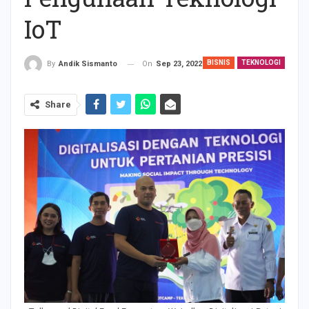
IoT
BISNIS
TEKNOLOGI
On
Sep 23, 2022
By
Andik Sismanto
Share