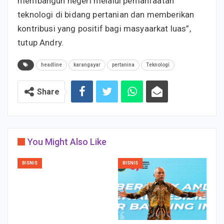
membangun negeri melalui pemanfaatan
teknologi di bidang pertanian dan memberikan
kontribusi yang positif bagi masyaarkat luas”,
tutup Andry.
headline
karangayar
pertanina
Teknologi
Share
You Might Also Like
BISNIS
BISNIS