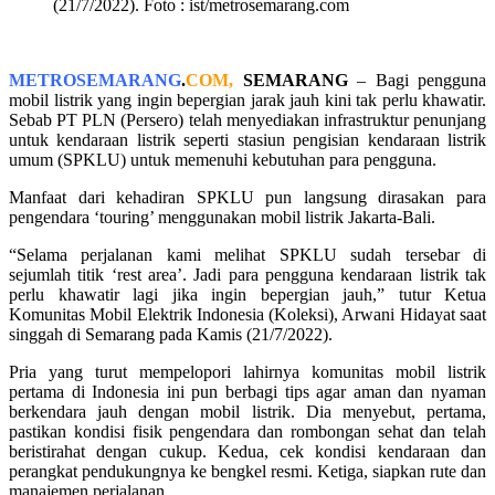
(21/7/2022). Foto : ist/metrosemarang.com
METROSEMARANG
.
COM,
SEMARANG
– Bagi pengguna
mobil listrik yang ingin bepergian jarak jauh kini tak perlu khawatir.
Sebab PT PLN (Persero) telah menyediakan infrastruktur penunjang
untuk kendaraan listrik seperti stasiun pengisian kendaraan listrik
umum (SPKLU) untuk memenuhi kebutuhan para pengguna.
Manfaat dari kehadiran SPKLU pun langsung dirasakan para
pengendara ‘touring’ menggunakan mobil listrik Jakarta-Bali.
“Selama perjalanan kami melihat SPKLU sudah tersebar di
sejumlah titik ‘rest area’. Jadi para pengguna kendaraan listrik tak
perlu khawatir lagi jika ingin bepergian jauh,” tutur Ketua
Komunitas Mobil Elektrik Indonesia (Koleksi), Arwani Hidayat saat
singgah di Semarang pada Kamis (21/7/2022).
Pria yang turut mempelopori lahirnya komunitas mobil listrik
pertama di Indonesia ini pun berbagi tips agar aman dan nyaman
berkendara jauh dengan mobil listrik. Dia menyebut, pertama,
pastikan kondisi fisik pengendara dan rombongan sehat dan telah
beristirahat dengan cukup. Kedua, cek kondisi kendaraan dan
perangkat pendukungnya ke bengkel resmi. Ketiga, siapkan rute dan
manajemen perjalanan.