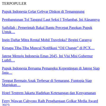
TERPOPULER
Pupuk Indonesia Gelar Gebyar Diskon di Temanggung
Pembangunan Tol Tanggul Laut Seksi I Terlambat, Ini Alasannya
Saifullah : Pemerintah Bakal Bantu Percepat Pasokan Pupuk
Untuk…
Ingin Daftar Mitra Rental Mobil Traveloka? Begini Caranya
Kenapa Tiba-Tiba Muncul Notifikasi “Oil Change” di PCX…
Jateng Menuju Indonesia Emas 2045, Ini Visi Misi Gubernur
Luthfi…
Pupuk Indonesia Bersama Pemangku Kepentingan di Jateng Siap
Jaga…
Tempat Bermain Anak Terbesar di Semarang, Funtopia Siap
Manjakan…
Hotel Tentrem Jakarta Hadirkan Ketenangan dan Kenyamanan
Ferry Wawan Cahyono Raih Penghargaan Golkar Media Award
2023