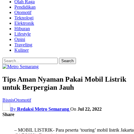
Olah Raga
Pendidikan
Otomotif
Teknologi
Elektronik
Hiburan
Lifestyle
Opini
Traveling
Kuliner
Tips Aman Nyaman Pakai Mobil Listrik
untuk Berpergian Jauh
Bisnis
Otomotif
By
Redaksi Metro Semarang
On
Jul 22, 2022
Share
– MOBIL LISTRIK- Para peserta ‘touring’ mobil listrik Jakart