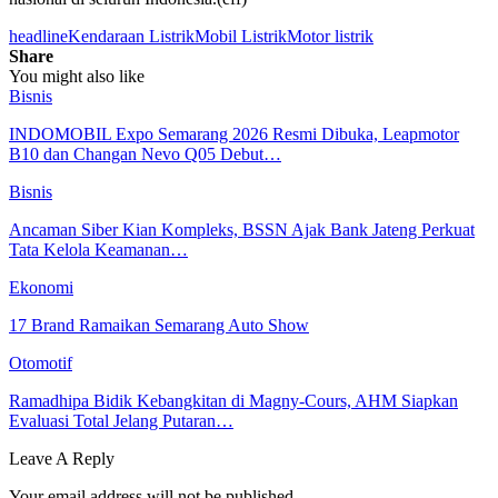
headline
Kendaraan Listrik
Mobil Listrik
Motor listrik
Share
You might also like
Bisnis
INDOMOBIL Expo Semarang 2026 Resmi Dibuka, Leapmotor
B10 dan Changan Nevo Q05 Debut…
Bisnis
Ancaman Siber Kian Kompleks, BSSN Ajak Bank Jateng Perkuat
Tata Kelola Keamanan…
Ekonomi
17 Brand Ramaikan Semarang Auto Show
Otomotif
Ramadhipa Bidik Kebangkitan di Magny-Cours, AHM Siapkan
Evaluasi Total Jelang Putaran…
Leave A Reply
Your email address will not be published.