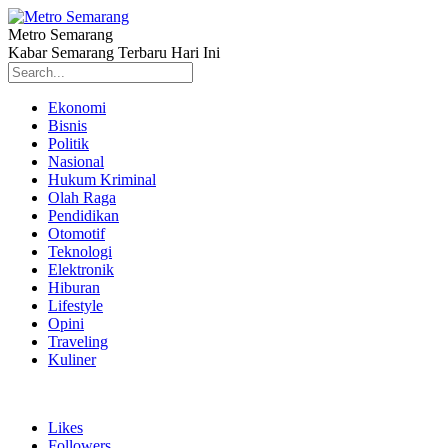
Metro Semarang
Kabar Semarang Terbaru Hari Ini
Ekonomi
Bisnis
Politik
Nasional
Hukum Kriminal
Olah Raga
Pendidikan
Otomotif
Teknologi
Elektronik
Hiburan
Lifestyle
Opini
Traveling
Kuliner
Likes
Followers