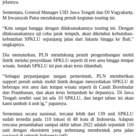
jelasnya.
Sementara, General Manager UID Jawa Tengah dan DI Yogyakarta,
M Irwansyah Putra mendukung penuh kegiatan touring ini.
“Kita sangat bangga dengan dilaksanakannya touring ini. Dengan
dilaksanakannya uji coba jarak tempuh, akan diketahui kebutuhan-
kebutuhan SPKLU sepanjang jalan dari Jakarta hingga ke Bali,”
ungkapnya.
Dia menuturkan, PLN mendukung penuh pengembangan mobil
listrik melalui penyediaan SPKLU seperti di rest area hingga tempat
wisata. Jumlah SPKLU ini pun akan terus ditambah.
“Sebagai perpanjangan tangan pemerintah, PLN memberikan
support penuh untuk mobil listrik dengan menyediakan SPKLU di
beberapa rest area dan tempat wisata seperti di Candi Borobudur
dan Prambanan, dan akan terus bertambah ke depannya. Di Jawa
Tengah sendiri saat ini ada 10 SPKLU, dan target tahun ini akan
kami tambah 4 unit lg,” paparnya.
Sementara secara nasional, tercatat lebih dari 139 unit SPKLU
sudah tersedia pada 110 lokasi di 48 kota di Indonesia. Adapun
rencana penambahan sampai akhir tahun 2022 adalah sejumlah 110
unit dengan ekosistem yang terbentang membentuk peta jalan
nasional di seluruh Indonesia.(eff)