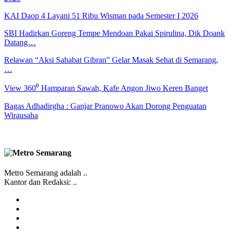
KAI Daop 4 Layani 51 Ribu Wisman pada Semester I 2026
SBI Hadirkan Goreng Tempe Mendoan Pakai Spirulina, Dik Doank
Datang…
Relawan “Aksi Sahabat Gibran” Gelar Masak Sehat di Semarang,
…
View 360⁰ Hamparan Sawah, Kafe Angon Jiwo Keren Banget
Bagas Adhadirgha : Ganjar Pranowo Akan Dorong Penguatan
Wirausaha
Metro Semarang adalah ..
Kantor dan Redaksi: ..