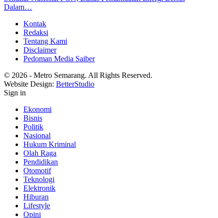
Dalam…
Kontak
Redaksi
Tentang Kami
Disclaimer
Pedoman Media Saiber
© 2026 - Metro Semarang. All Rights Reserved.
Website Design:
BetterStudio
Sign in
Ekonomi
Bisnis
Politik
Nasional
Hukum Kriminal
Olah Raga
Pendidikan
Otomotif
Teknologi
Elektronik
Hiburan
Lifestyle
Opini