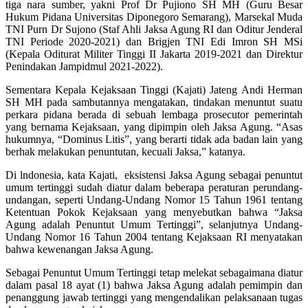
tiga nara sumber, yakni Prof Dr Pujiono SH MH (Guru Besar
Hukum Pidana Universitas Diponegoro Semarang), Marsekal Muda
TNI Purn Dr Sujono (Staf Ahli Jaksa Agung RI dan Oditur Jenderal
TNI Periode 2020-2021) dan Brigjen TNI Edi Imron SH MSi
(Kepala Oditurat Militer Tinggi II Jakarta 2019-2021 dan Direktur
Penindakan Jampidmul 2021-2022).
Sementara Kepala Kejaksaan Tinggi (Kajati) Jateng Andi Herman
SH MH pada sambutannya mengatakan, tindakan menuntut suatu
perkara pidana berada di sebuah lembaga prosecutor pemerintah
yang bernama Kejaksaan, yang dipimpin oleh Jaksa Agung. “Asas
hukumnya, “Dominus Litis”, yang berarti tidak ada badan lain yang
berhak melakukan penuntutan, kecuali Jaksa,” katanya.
Di lndonesia, kata Kajati, eksistensi Jaksa Agung sebagai penuntut
umum tertinggi sudah diatur dalam beberapa peraturan perundang-
undangan, seperti Undang-Undang Nomor 15 Tahun 1961 tentang
Ketentuan Pokok Kejaksaan yang menyebutkan bahwa “Jaksa
Agung adalah Penuntut Umum Tertinggi”, selanjutnya Undang-
Undang Nomor 16 Tahun 2004 tentang Kejaksaan RI menyatakan
bahwa kewenangan Jaksa Agung.
Sebagai Penuntut Umum Tertinggi tetap melekat sebagaimana diatur
dalam pasal 18 ayat (1) bahwa Jaksa Agung adalah pemimpin dan
penanggung jawab tertinggi yang mengendalikan pelaksanaan tugas