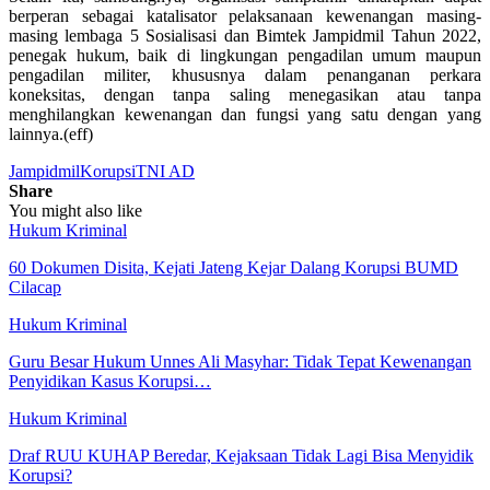
berperan sebagai katalisator pelaksanaan kewenangan masing-
masing lembaga 5 Sosialisasi dan Bimtek Jampidmil Tahun 2022,
penegak hukum, baik di lingkungan pengadilan umum maupun
pengadilan militer, khususnya dalam penanganan perkara
koneksitas, dengan tanpa saling menegasikan atau tanpa
menghilangkan kewenangan dan fungsi yang satu dengan yang
lainnya.(eff)
Jampidmil
Korupsi
TNI AD
Share
You might also like
Hukum Kriminal
60 Dokumen Disita, Kejati Jateng Kejar Dalang Korupsi BUMD
Cilacap
Hukum Kriminal
Guru Besar Hukum Unnes Ali Masyhar: Tidak Tepat Kewenangan
Penyidikan Kasus Korupsi…
Hukum Kriminal
Draf RUU KUHAP Beredar, Kejaksaan Tidak Lagi Bisa Menyidik
Korupsi?