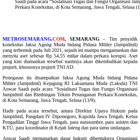
Saadi pada acara “Sosialisasi Tugas dan Fungsi Organisasi J
Perkara Koneksitas, di Kota Semarang, Jawa Tengah, Selasa (1
METROSEMARANG
.
COM
, SEMARANG
– Tim penyidik
koneksitas Jaksa Agung Muda bidang Pidana Militer (Jampidmil)
yang terbentuk pada Juli 2021, sejauh ini mampu mengamankan dan
menyita aset sebesar Rp 54,55 miliar dalam perkara korupsi. Aset
yang kini diamankan tersebut nantinya akan dikembalikan kepada
prajurit, khususnya prajurit TNI AD.
Penegasan itu disampaikan Jaksa Agung Muda bidang Pidana
Militer (Jampidmil) Kejagung RI Laksamana Muda (Laksda) TNI
Anwar Saadi pada acara “Sosialisasi Tugas dan Fungsi Organisasi
Jampidmil dan Bimbingan Teknis Penanganan Perkara Koneksitas,
di Kota Semarang, Jawa Tengah, Selasa (13/9).
Hadir pada acara tersebut, antara Direktur Upaya Hukum pada
Jampidmil, Pangdam IV Diponegoro, Kapolda Jawa Tengah, Ketua
Pengadilan Tinggi Jawa Tengah, para narasumber, para asisten dan
KTU, para koordinator di Kejati Jateng dan para tamu undangan.
Anwar Saadi memaparkan dasar hukum dibentuknya Organisasi