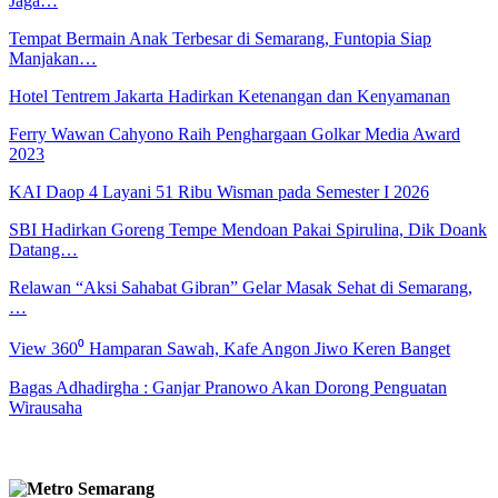
Jaga…
Tempat Bermain Anak Terbesar di Semarang, Funtopia Siap
Manjakan…
Hotel Tentrem Jakarta Hadirkan Ketenangan dan Kenyamanan
Ferry Wawan Cahyono Raih Penghargaan Golkar Media Award
2023
KAI Daop 4 Layani 51 Ribu Wisman pada Semester I 2026
SBI Hadirkan Goreng Tempe Mendoan Pakai Spirulina, Dik Doank
Datang…
Relawan “Aksi Sahabat Gibran” Gelar Masak Sehat di Semarang,
…
View 360⁰ Hamparan Sawah, Kafe Angon Jiwo Keren Banget
Bagas Adhadirgha : Ganjar Pranowo Akan Dorong Penguatan
Wirausaha