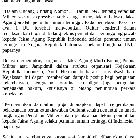
dan kewenangan kejaksaan.
“Dalam Undang-Undang Nomor 31 Tahun 1997 tentang Peradilan
Militer secara expressive verbis juga menyatakan bahwa Jaksa
Agung adalah penuntut umum tertinggi. Pada penjelasan Pasal 57
ayat 1 UU tersebut menyebutkan Oditur Jenderal dalam
melaksanakan tugas di bidang teknis penuntutan bertanggung jawab
kepada Jaksa Agung Republik Indonesia selaku penuntut umum
tertinggi di Negara Republik Indonesia melalui Panglima TNI,”
paparnya.
Dengan terbentuknya organisasi Jaksa Agung Muda Bidang Pidana
Militer atau Jampidmil dalam struktur organisasi Kejaksaan
Republik Indonesia, Andi Herman berharap organisasi baru
Kejaksaan ini dapat memberikan dampak positip bagi penguatan
kelembagaan, penguatan koordinasi sekaligus juga penguatan
penegakan hukum, khususnya di bidang penuntutan perkara
koneksitas.
“Pembentukan Jampidmil juga diharapkan dapat menjembatani
pelaksanaan pertanggungjawaban Oditurat selaku penuntut umum di
lingkungan Peradilan Militer dalam pelaksanaan teknis penuntutan
kepada Jaksa Agung selaku penuntut umum tertinggi di Indonesia,”
paparnya.
Selain itu, sambungnya, organisasi Jampidmil diharapkan dapat