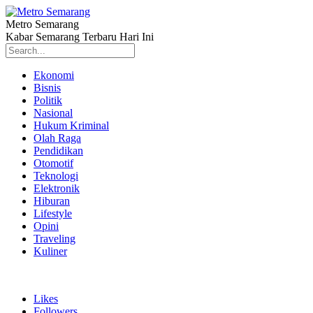
Metro Semarang
Kabar Semarang Terbaru Hari Ini
Ekonomi
Bisnis
Politik
Nasional
Hukum Kriminal
Olah Raga
Pendidikan
Otomotif
Teknologi
Elektronik
Hiburan
Lifestyle
Opini
Traveling
Kuliner
Likes
Followers