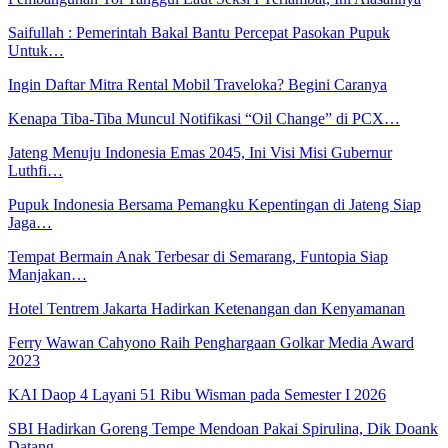
Saifullah : Pemerintah Bakal Bantu Percepat Pasokan Pupuk
Untuk…
Ingin Daftar Mitra Rental Mobil Traveloka? Begini Caranya
Kenapa Tiba-Tiba Muncul Notifikasi “Oil Change” di PCX…
Jateng Menuju Indonesia Emas 2045, Ini Visi Misi Gubernur
Luthfi…
Pupuk Indonesia Bersama Pemangku Kepentingan di Jateng Siap
Jaga…
Tempat Bermain Anak Terbesar di Semarang, Funtopia Siap
Manjakan…
Hotel Tentrem Jakarta Hadirkan Ketenangan dan Kenyamanan
Ferry Wawan Cahyono Raih Penghargaan Golkar Media Award
2023
KAI Daop 4 Layani 51 Ribu Wisman pada Semester I 2026
SBI Hadirkan Goreng Tempe Mendoan Pakai Spirulina, Dik Doank
Datang…