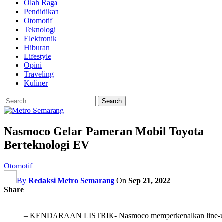
Olah Raga
Pendidikan
Otomotif
Teknologi
Elektronik
Hiburan
Lifestyle
Opini
Traveling
Kuliner
Nasmoco Gelar Pameran Mobil Toyota
Berteknologi EV
Otomotif
By
Redaksi Metro Semarang
On
Sep 21, 2022
Share
– KENDARAAN LISTRIK- Nasmoco memperkenalkan line-up To