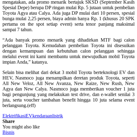
mengatakan, ada promo menarik bertajuk SKSD (September Kasih
Spesial Depe) berupa DP ringan mulai Rp. 5 jutaan untuk pembelian
Toyota Agya atau Calya. Ada juga DP mulai dari 10 persen, spesial
bunga mulai 2,25 persen, biaya admin hanya Rp. 1 (khusus 20 SPK
pertama on the spot setiap event) serta tenor panjang maksimal
sampai 7 tahun.
“Ada banyak promo menarik yang dihadirkan MTF bagi calon
pelanggan Toyota. Kemudahan pembelian Toyota ini disesuikan
dengan kemampuan dan kebutuhan calon pelanggan sehingga
melalui event ini kami membantu untuk mewujudkan mobil Toyota
impian Anda,” katanya.
Selain bisa melihat dari dekat 3 mobil Toyota berteknologi EV dan
HEV, Nasmoco juga menampilkan deretan produk Toyota, seperti
All New Veloz, All New Avanza, New Raize, New Rush, New
Agya dan New Calya. Nasmoco juga memberikan voucher 1 juta
bagi pengunjung yang melakukan test drive, dan e-wallet senilai 3
juta, serta voucher tambahan benefit hingga 10 juta selama event
berlangsung.(eff)
Elektrifikasi
EV
kendaraan
listrik
Share
You might also like
Bisnis