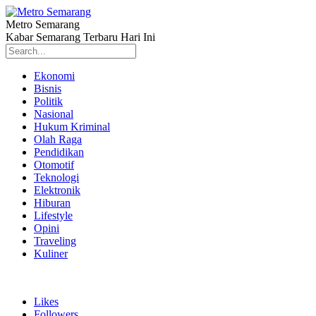
Metro Semarang
Kabar Semarang Terbaru Hari Ini
Ekonomi
Bisnis
Politik
Nasional
Hukum Kriminal
Olah Raga
Pendidikan
Otomotif
Teknologi
Elektronik
Hiburan
Lifestyle
Opini
Traveling
Kuliner
Likes
Followers