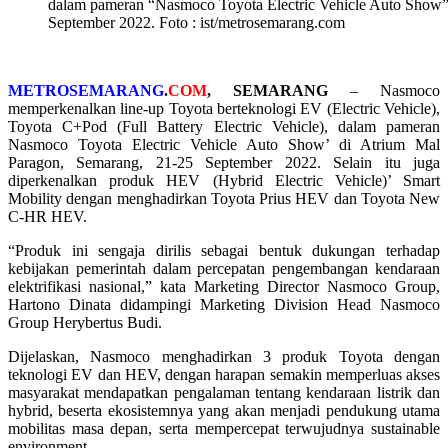
dalam pameran “Nasmoco Toyota Electric Vehicle Auto Show”
September 2022. Foto : ist/metrosemarang.com
METROSEMARANG
.
COM
, SEMARANG
– Nasmoco
memperkenalkan line-up Toyota berteknologi EV (Electric Vehicle),
Toyota C+Pod (Full Battery Electric Vehicle), dalam pameran
Nasmoco Toyota Electric Vehicle Auto Show’ di Atrium Mal
Paragon, Semarang, 21-25 September 2022. Selain itu juga
diperkenalkan produk HEV (Hybrid Electric Vehicle)’ Smart
Mobility dengan menghadirkan Toyota Prius HEV dan Toyota New
C-HR HEV.
“Produk ini sengaja dirilis sebagai bentuk dukungan terhadap
kebijakan pemerintah dalam percepatan pengembangan kendaraan
elektrifikasi nasional,” kata Marketing Director Nasmoco Group,
Hartono Dinata didampingi Marketing Division Head Nasmoco
Group Herybertus Budi.
Dijelaskan, Nasmoco menghadirkan 3 produk Toyota dengan
teknologi EV dan HEV, dengan harapan semakin memperluas akses
masyarakat mendapatkan pengalaman tentang kendaraan listrik dan
hybrid, beserta ekosistemnya yang akan menjadi pendukung utama
mobilitas masa depan, serta mempercepat terwujudnya sustainable
environment.