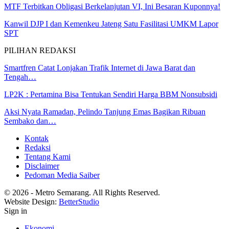
MTF Terbitkan Obligasi Berkelanjutan VI, Ini Besaran Kuponnya!
Kanwil DJP I dan Kemenkeu Jateng Satu Fasilitasi UMKM Lapor
SPT
PILIHAN REDAKSI
Smartfren Catat Lonjakan Trafik Internet di Jawa Barat dan
Tengah…
LP2K : Pertamina Bisa Tentukan Sendiri Harga BBM Nonsubsidi
Aksi Nyata Ramadan, Pelindo Tanjung Emas Bagikan Ribuan
Sembako dan…
Kontak
Redaksi
Tentang Kami
Disclaimer
Pedoman Media Saiber
© 2026 - Metro Semarang. All Rights Reserved.
Website Design:
BetterStudio
Sign in
Ekonomi