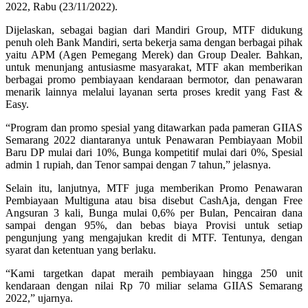
2022, Rabu (23/11/2022).
Dijelaskan, sebagai bagian dari Mandiri Group, MTF didukung
penuh oleh Bank Mandiri, serta bekerja sama dengan berbagai pihak
yaitu APM (Agen Pemegang Merek) dan Group Dealer. Bahkan,
untuk menunjang antusiasme masyarakat, MTF akan memberikan
berbagai promo pembiayaan kendaraan bermotor, dan penawaran
menarik lainnya melalui layanan serta proses kredit yang Fast &
Easy.
“Program dan promo spesial yang ditawarkan pada pameran GIIAS
Semarang 2022 diantaranya untuk Penawaran Pembiayaan Mobil
Baru DP mulai dari 10%, Bunga kompetitif mulai dari 0%, Spesial
admin 1 rupiah, dan Tenor sampai dengan 7 tahun,” jelasnya.
Selain itu, lanjutnya, MTF juga memberikan Promo Penawaran
Pembiayaan Multiguna atau bisa disebut CashAja, dengan Free
Angsuran 3 kali, Bunga mulai 0,6% per Bulan, Pencairan dana
sampai dengan 95%, dan bebas biaya Provisi untuk setiap
pengunjung yang mengajukan kredit di MTF. Tentunya, dengan
syarat dan ketentuan yang berlaku.
“Kami targetkan dapat meraih pembiayaan hingga 250 unit
kendaraan dengan nilai Rp 70 miliar selama GIIAS Semarang
2022,” ujarnya.