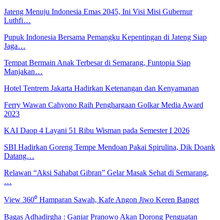
Jateng Menuju Indonesia Emas 2045, Ini Visi Misi Gubernur
Luthfi…
Pupuk Indonesia Bersama Pemangku Kepentingan di Jateng Siap
Jaga…
Tempat Bermain Anak Terbesar di Semarang, Funtopia Siap
Manjakan…
Hotel Tentrem Jakarta Hadirkan Ketenangan dan Kenyamanan
Ferry Wawan Cahyono Raih Penghargaan Golkar Media Award
2023
KAI Daop 4 Layani 51 Ribu Wisman pada Semester I 2026
SBI Hadirkan Goreng Tempe Mendoan Pakai Spirulina, Dik Doank
Datang…
Relawan “Aksi Sahabat Gibran” Gelar Masak Sehat di Semarang,
…
View 360⁰ Hamparan Sawah, Kafe Angon Jiwo Keren Banget
Bagas Adhadirgha : Ganjar Pranowo Akan Dorong Penguatan