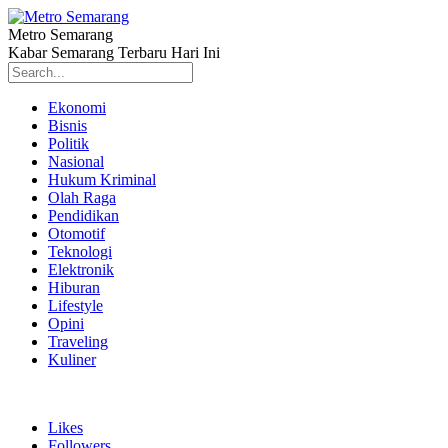
Metro Semarang
Kabar Semarang Terbaru Hari Ini
Ekonomi
Bisnis
Politik
Nasional
Hukum Kriminal
Olah Raga
Pendidikan
Otomotif
Teknologi
Elektronik
Hiburan
Lifestyle
Opini
Traveling
Kuliner
Likes
Followers