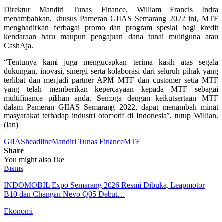
Direktur Mandiri Tunas Finance, William Francis Indra
menambahkan, khusus Pameran GIIAS Semarang 2022 ini, MTF
menghadirkan berbagai promo dan program spesial bagi kredit
kendaraan baru maupun pengajuan dana tunai multiguna atau
CashAja.
“Tentunya kami juga mengucapkan terima kasih atas segala
dukungan, inovasi, sinergi serta kolaborasi dari seluruh pihak yang
terlibat dan menjadi partner APM MTF dan customer setia MTF
yang telah memberikan kepercayaan kepada MTF sebagai
multifinance pilihan anda. Semoga dengan keikutsertaan MTF
dalam Pameran GIIAS Semarang 2022, dapat menambah minat
masyarakat terhadap industri otomotif di Indonesia”, tutup Willian.
(lan)
GIIAS
headline
Mandiri Tunas Finance
MTF
Share
You might also like
Bisnis
INDOMOBIL Expo Semarang 2026 Resmi Dibuka, Leapmotor
B10 dan Changan Nevo Q05 Debut…
Ekonomi