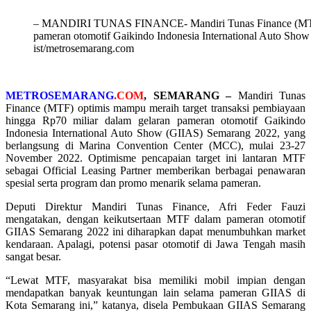
– MANDIRI TUNAS FINANCE- Mandiri Tunas Finance (MTF) m
pameran otomotif Gaikindo Indonesia International Auto Show
ist/metrosemarang.com
METROSEMARANG
.COM
,
SEMARANG –
Mandiri Tunas
Finance (MTF) optimis mampu meraih target transaksi pembiayaan
hingga Rp70 miliar dalam gelaran pameran otomotif Gaikindo
Indonesia International Auto Show (GIIAS) Semarang 2022, yang
berlangsung di Marina Convention Center (MCC), mulai 23-27
November 2022. Optimisme pencapaian target ini lantaran MTF
sebagai Official Leasing Partner memberikan berbagai penawaran
spesial serta program dan promo menarik selama pameran.
Deputi Direktur Mandiri Tunas Finance, Afri Feder Fauzi
mengatakan, dengan keikutsertaan MTF dalam pameran otomotif
GIIAS Semarang 2022 ini diharapkan dapat menumbuhkan market
kendaraan. Apalagi, potensi pasar otomotif di Jawa Tengah masih
sangat besar.
“Lewat MTF, masyarakat bisa memiliki mobil impian dengan
mendapatkan banyak keuntungan lain selama pameran GIIAS di
Kota Semarang ini,” katanya, disela Pembukaan GIIAS Semarang