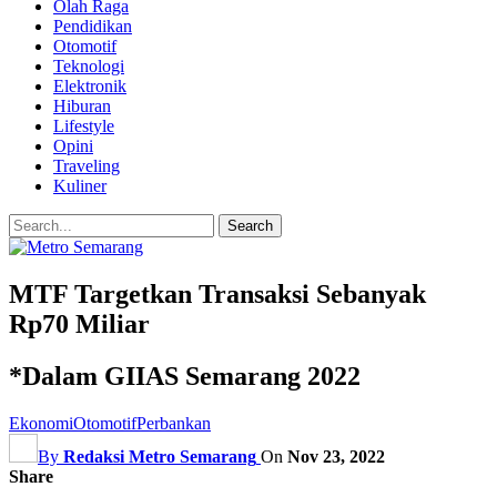
Olah Raga
Pendidikan
Otomotif
Teknologi
Elektronik
Hiburan
Lifestyle
Opini
Traveling
Kuliner
MTF Targetkan Transaksi Sebanyak
Rp70 Miliar
*Dalam GIIAS Semarang 2022
Ekonomi
Otomotif
Perbankan
By
Redaksi Metro Semarang
On
Nov 23, 2022
Share