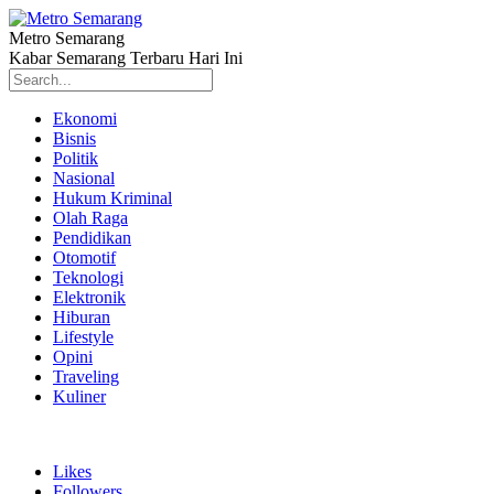
Metro Semarang
Kabar Semarang Terbaru Hari Ini
Ekonomi
Bisnis
Politik
Nasional
Hukum Kriminal
Olah Raga
Pendidikan
Otomotif
Teknologi
Elektronik
Hiburan
Lifestyle
Opini
Traveling
Kuliner
Likes
Followers