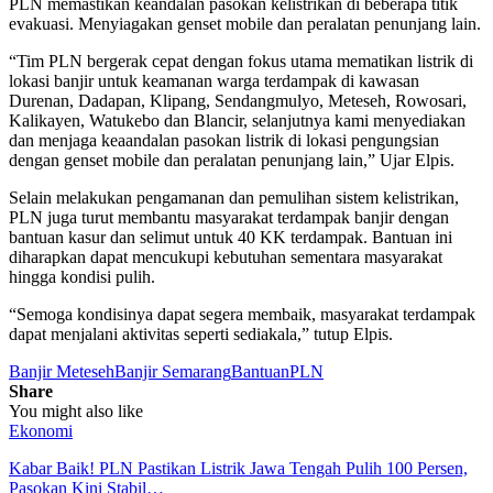
PLN memastikan keandalan pasokan kelistrikan di beberapa titik
evakuasi. Menyiagakan genset mobile dan peralatan penunjang lain.
“Tim PLN bergerak cepat dengan fokus utama mematikan listrik di
lokasi banjir untuk keamanan warga terdampak di kawasan
Durenan, Dadapan, Klipang, Sendangmulyo, Meteseh, Rowosari,
Kalikayen, Watukebo dan Blancir, selanjutnya kami menyediakan
dan menjaga keaandalan pasokan listrik di lokasi pengungsian
dengan genset mobile dan peralatan penunjang lain,” Ujar Elpis.
Selain melakukan pengamanan dan pemulihan sistem kelistrikan,
PLN juga turut membantu masyarakat terdampak banjir dengan
bantuan kasur dan selimut untuk 40 KK terdampak. Bantuan ini
diharapkan dapat mencukupi kebutuhan sementara masyarakat
hingga kondisi pulih.
“Semoga kondisinya dapat segera membaik, masyarakat terdampak
dapat menjalani aktivitas seperti sediakala,” tutup Elpis.
Banjir Meteseh
Banjir Semarang
Bantuan
PLN
Share
You might also like
Ekonomi
Kabar Baik! PLN Pastikan Listrik Jawa Tengah Pulih 100 Persen,
Pasokan Kini Stabil…