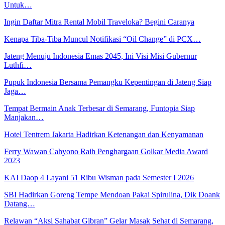
Untuk…
Ingin Daftar Mitra Rental Mobil Traveloka? Begini Caranya
Kenapa Tiba-Tiba Muncul Notifikasi “Oil Change” di PCX…
Jateng Menuju Indonesia Emas 2045, Ini Visi Misi Gubernur
Luthfi…
Pupuk Indonesia Bersama Pemangku Kepentingan di Jateng Siap
Jaga…
Tempat Bermain Anak Terbesar di Semarang, Funtopia Siap
Manjakan…
Hotel Tentrem Jakarta Hadirkan Ketenangan dan Kenyamanan
Ferry Wawan Cahyono Raih Penghargaan Golkar Media Award
2023
KAI Daop 4 Layani 51 Ribu Wisman pada Semester I 2026
SBI Hadirkan Goreng Tempe Mendoan Pakai Spirulina, Dik Doank
Datang…
Relawan “Aksi Sahabat Gibran” Gelar Masak Sehat di Semarang,