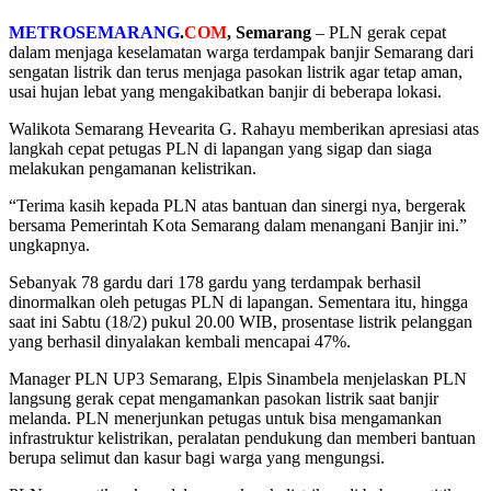
METROSEMARANG
.
COM
, Semarang
– PLN gerak cepat
dalam menjaga keselamatan warga terdampak banjir Semarang dari
sengatan listrik dan terus menjaga pasokan listrik agar tetap aman,
usai hujan lebat yang mengakibatkan banjir di beberapa lokasi.
Walikota Semarang Hevearita G. Rahayu memberikan apresiasi atas
langkah cepat petugas PLN di lapangan yang sigap dan siaga
melakukan pengamanan kelistrikan.
“Terima kasih kepada PLN atas bantuan dan sinergi nya, bergerak
bersama Pemerintah Kota Semarang dalam menangani Banjir ini.”
ungkapnya.
Sebanyak 78 gardu dari 178 gardu yang terdampak berhasil
dinormalkan oleh petugas PLN di lapangan. Sementara itu, hingga
saat ini Sabtu (18/2) pukul 20.00 WIB, prosentase listrik pelanggan
yang berhasil dinyalakan kembali mencapai 47%.
Manager PLN UP3 Semarang, Elpis Sinambela menjelaskan PLN
langsung gerak cepat mengamankan pasokan listrik saat banjir
melanda. PLN menerjunkan petugas untuk bisa mengamankan
infrastruktur kelistrikan, peralatan pendukung dan memberi bantuan
berupa selimut dan kasur bagi warga yang mengungsi.