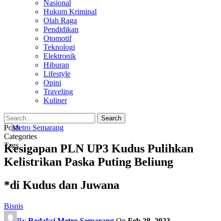
Nasional
Hukum Kriminal
Olah Raga
Pendidikan
Otomotif
Teknologi
Elektronik
Hiburan
Lifestyle
Opini
Traveling
Kuliner
Posts
Categories
Tags
Kesigapan PLN UP3 Kudus Pulihkan
Kelistrikan Paska Puting Beliung
*di Kudus dan Juwana
Bisnis
By
Redaksi Metro Semarang
On
Feb 28, 2023