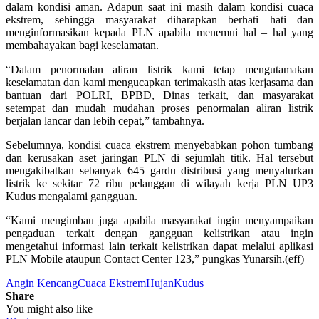
dalam kondisi aman. Adapun saat ini masih dalam kondisi cuaca
ekstrem, sehingga masyarakat diharapkan berhati hati dan
menginformasikan kepada PLN apabila menemui hal – hal yang
membahayakan bagi keselamatan.
“Dalam penormalan aliran listrik kami tetap mengutamakan
keselamatan dan kami mengucapkan terimakasih atas kerjasama dan
bantuan dari POLRI, BPBD, Dinas terkait, dan masyarakat
setempat dan mudah mudahan proses penormalan aliran listrik
berjalan lancar dan lebih cepat,” tambahnya.
Sebelumnya, kondisi cuaca ekstrem menyebabkan pohon tumbang
dan kerusakan aset jaringan PLN di sejumlah titik. Hal tersebut
mengakibatkan sebanyak 645 gardu distribusi yang menyalurkan
listrik ke sekitar 72 ribu pelanggan di wilayah kerja PLN UP3
Kudus mengalami gangguan.
“Kami mengimbau juga apabila masyarakat ingin menyampaikan
pengaduan terkait dengan gangguan kelistrikan atau ingin
mengetahui informasi lain terkait kelistrikan dapat melalui aplikasi
PLN Mobile ataupun Contact Center 123,” pungkas Yunarsih.(eff)
Angin Kencang
Cuaca Ekstrem
Hujan
Kudus
Share
You might also like