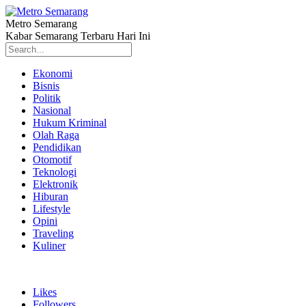
Metro Semarang
Kabar Semarang Terbaru Hari Ini
Ekonomi
Bisnis
Politik
Nasional
Hukum Kriminal
Olah Raga
Pendidikan
Otomotif
Teknologi
Elektronik
Hiburan
Lifestyle
Opini
Traveling
Kuliner
Likes
Followers