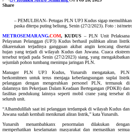
Share
– PEMULIHAN- Petugas PLN UP3 Kudus sigap memulihkan ke
paska diterpa puting beliung, Senin (27/2/2023). Foto : ist/me
METROSEMARANG
.
COM
, KUDUS
– PLN Unit Pelaksana
Pelayanan Pelanggan (UP3) Kudus berhasil pulihkan aliran listrik
dikarenakan terjadinya gangguan akibat angin kencang disertai
hujan yang terjadi di wilayah Kudus dan Juwana. Cuaca ekstrem
tersebut terjadi pada Senin (27/2/2023) siang, yang mengakibatkan
sejumlah pohon tumbang menimpa jaringan PLN.
Manager PLN UP3 Kudus, Yunarsih mengatakan, PLN
berkomitmen untuk terus menjaga keberlangsungan suplai listrik
pelanggan dengan mengerahkan personel PLN, termasuk di
dalamnya tim Pekerjaan Dalam Keadaan Bertegangan (PDKB) dan
fasilitas pendukung lainnya seperti mobil crane yang tersebar di
seluruh unit.
“Alhamdulillah saat ini pelanggan terdampak di wilayah Kudus dan
Juwana sudah kembali menikmati aliran listrik,” kata Yunarsih.
Yunarsih menambahkanx penormalan dilakukan dengan
memperhatikan keselamatan masyarakat dan memastikan semua