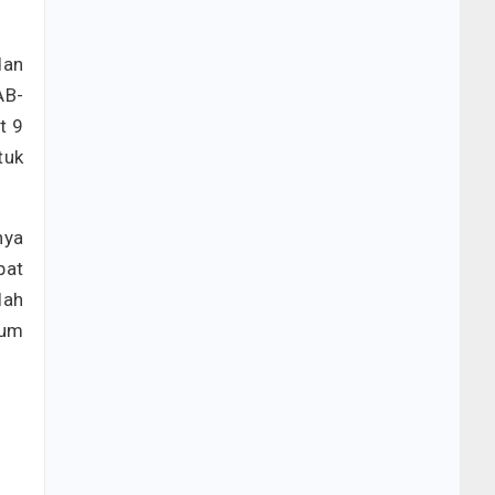
dan
AB-
t 9
tuk
nya
pat
lah
rum