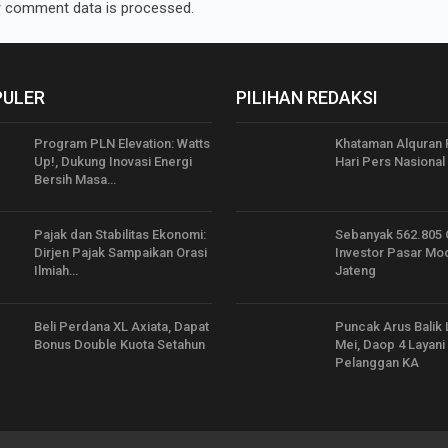
 comment data is processed.
PULER
PILIHAN REDAKSI
Program PLN Elevation: Watts
Khataman Alquran 
Up!, Dukung Inovasi Energi
Hari Pers Nasional
Bersih Masa…
Pajak dan Stabilitas Ekonomi:
Sebanyak 562.805 
Dirjen Pajak Sampaikan Orasi
Investor Pasar Mod
Ilmiah…
Jateng
Beli Perdana XL Axiata, Dapat
Puncak Arus Balik 
Bonus Double Kuota Setahun
Mei, Daop 4 Layani
Pelanggan KA