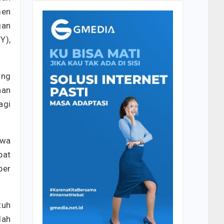
men
gan
Y),
ang
aan
agi
awa
pat
per
tuh
lah