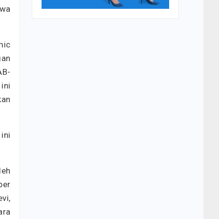
awa
mic
gan
AB-
ini
kan
ini
leh
ber
vi,
ara