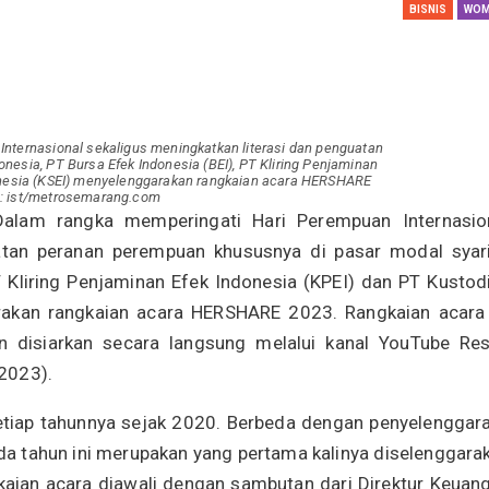
BISNIS
WOM
SBI Hadirkan Go
Tempe Mendoan 
Spirulina, Dik Do
Datang…
Relawan “Aksi S
ternasional sekaligus meningkatkan literasi dan penguatan
Gibran” Gelar Ma
esia, PT Bursa Efek Indonesia (BEI), PT Kliring Penjaminan
donesia (KSEI) menyelenggarakan rangkaian acara HERSHARE
di Semarang,…
 : ist/metrosemarang.com
lam rangka memperingati Hari Perempuan Internasio
View 360⁰ Hampa
uatan peranan perempuan khususnya di pasar modal syar
Sawah, Kafe Ang
T Kliring Penjaminan Efek Indonesia (KPEI) dan PT Kustod
Keren Banget
rakan rangkaian acara HERSHARE 2023. Rangkaian acara 
n disiarkan secara langsung melalui kanal YouTube Re
Bagas Adhadirgha
Pranowo Akan D
2023).
Penguatan Wirau
etiap tahunnya sejak 2020. Berbeda dengan penyelenggar
 tahun ini merupakan yang pertama kalinya diselenggara
gkaian acara diawali dengan sambutan dari Direktur Keuan