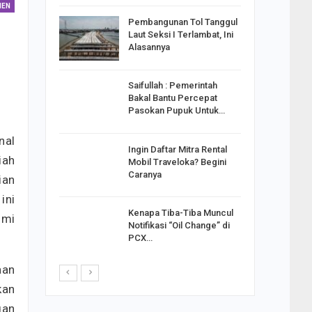
EN
reng
Pembangunan Tol Tanggul
Pakai
Laut Seksi I Terlambat, Ini
ank
Alasannya
Saifullah : Pemerintah
ahabat
Bakal Bantu Percepat
sak Sehat
Pasokan Pupuk Untuk…
nal
Ingin Daftar Mitra Rental
ran
iah
Mobil Traveloka? Begini
on Jiwo
Caranya
ian
ini
Kenapa Tiba-Tiba Muncul
smi
 : Ganjar
Notifikasi “Oil Change” di
orong
PCX…
saha
aan
kan
gan