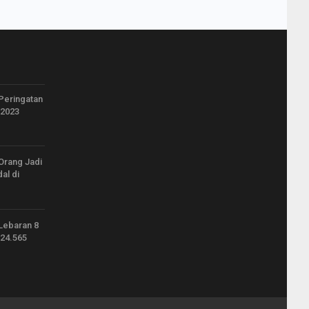
Peringatan
 2023
Orang Jadi
al di
Lebaran 8
 24.565