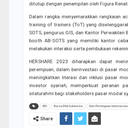
ditutup dengan penampilan oleh Figura Renat
Dalam rangka menyemarakkan rangkaian aca
training of trainers (ToT) yang diselenggara
SOTS, pengurus GIS, dan Kantor Perwakilan BE
booth AB-SOTS yang memiliki kantor caba
melakukan interaksi serta pembukaan rekeni
HERSHARE 2023 diharapkan dapat menin
perempuan, dalam berinvestasi di pasar mod
meningkatkan literasi dan inklusi pasar m
investor syariah, memperkuat peranan p
silaturahmi bagi stakeholders pasar modal sy
BEI
Bursa Efek Indonesia
Hari Perempuan Internasion
Share