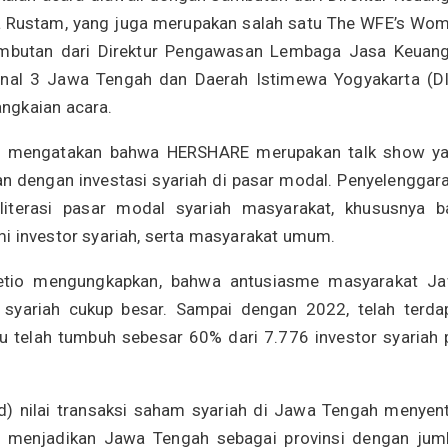
a Rustam, yang juga merupakan salah satu The WFE’s Wo
sambutan dari Direktur Pengawasan Lembaga Jasa Keuan
onal 3 Jawa Tengah dan Daerah Istimewa Yogyakarta (DI
ngkaian acara.
am mengatakan bahwa HERSHARE merupakan talk show y
 dengan investasi syariah di pasar modal. Penyelenggar
iterasi pasar modal syariah masyarakat, khususnya b
i investor syariah, serta masyarakat umum.
etio mengungkapkan, bahwa antusiasme masyarakat J
 syariah cukup besar. Sampai dengan 2022, telah terda
u telah tumbuh sebesar 60% dari 7.776 investor syariah 
td) nilai transaksi saham syariah di Jawa Tengah menyen
but menjadikan Jawa Tengah sebagai provinsi dengan jum