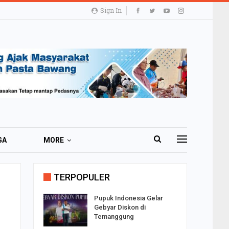
Sign In
GA
MORE
TERPOPULER
i 51 Ribu
Pupuk Indonesia Gelar
ester I
Gebyar Diskon di
Temanggung