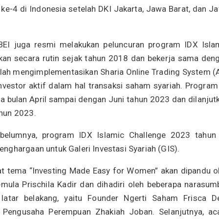
f ke-4 di Indonesia setelah DKI Jakarta, Jawa Barat, dan J
I juga resmi melakukan peluncuran program IDX Isla
akan secara rutin sejak tahun 2018 dan bekerja sama den
lah mengimplementasikan Sharia Online Trading System (
vestor aktif dalam hal transaksi saham syariah. Program 
da bulan April sampai dengan Juni tahun 2023 dan dilanjut
hun 2023.
ebelumnya, program IDX Islamic Challenge 2023 tahun 
nghargaan untuk Galeri Investasi Syariah (GIS).
 tema “Investing Made Easy for Women” akan dipandu o
mula Prischila Kadir dan dihadiri oleh beberapa narasum
atar belakang, yaitu Founder Ngerti Saham Frisca De
a Pengusaha Perempuan Zhakiah Joban. Selanjutnya, ac