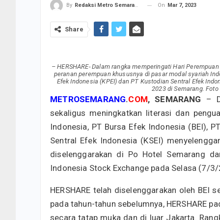
On
Mar 7, 2023
By
Redaksi Metro Semarang
Share
– HERSHARE- Dalam rangka memperingati Hari Perempuan In
peranan perempuan khususnya di pasar modal syariah Indon
Efek Indonesia (KPEI) dan PT Kustodian Sentral Efek In
2023 di Semarang. Foto
METROSEMARANG
.
COM
, SEMARANG
– Da
sekaligus meningkatkan literasi dan peng
Indonesia, PT Bursa Efek Indonesia (BEI), P
Sentral Efek Indonesia (KSEI) menyelengga
diselenggarakan di Po Hotel Semarang da
Indonesia Stock Exchange pada Selasa (7/3/
HERSHARE telah diselenggarakan oleh BEI s
pada tahun-tahun sebelumnya, HERSHARE pada
secara tatap muka dan di luar Jakarta. Ran