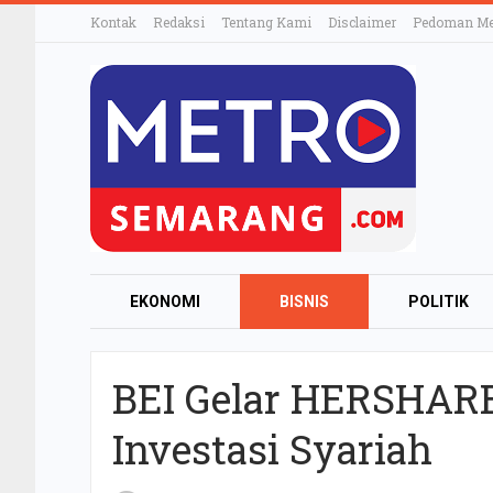
Kontak
Redaksi
Tentang Kami
Disclaimer
Pedoman Med
EKONOMI
BISNIS
POLITIK
BEI Gelar HERSHARE
Investasi Syariah