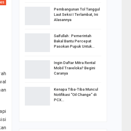
NIS
Pembangunan Tol Tanggul
Laut Seksi I Terlambat, Ini
Alasannya
Saifullah : Pemerintah
Bakal Bantu Percepat
Pasokan Pupuk Untuk…
Ingin Daftar Mitra Rental
Mobil Traveloka? Begini
rah
Caranya
wal
nan
Kenapa Tiba-Tiba Muncul
Notifikasi “Oil Change” di
PCX…
api
isi
kan