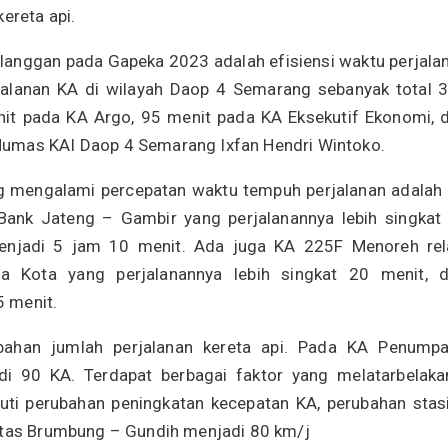
ereta api.
elanggan pada Gapeka 2023 adalah efisiensi waktu perjala
jalanan KA di wilayah Daop 4 Semarang sebanyak total 
menit pada KA Argo, 95 menit pada KA Eksekutif Ekonomi, 
Humas KAI Daop 4 Semarang Ixfan Hendri Wintoko.
g mengalami percepatan waktu tempuh perjalanan adalah
ank Jateng – Gambir yang perjalanannya lebih singkat
enjadi 5 jam 10 menit. Ada juga KA 225F Menoreh rel
Kota yang perjalanannya lebih singkat 20 menit, d
 menit.
ahan jumlah perjalanan kereta api. Pada KA Penump
i 90 KA. Terdapat berbagai faktor yang melatarbelaka
ti perubahan peningkatan kecepatan KA, perubahan stas
intas Brumbung – Gundih menjadi 80 km/j