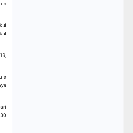
iun
kul
kul
IB,
ula
nya
ari
.30