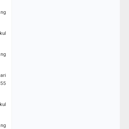
ang
kul
ang
ari
.55
kul
ang