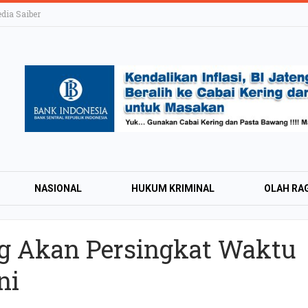
ia Saiber
NASIONAL
HUKUM KRIMINAL
OLAH RA
KTRONIK
HIBURAN
LIFESTYLE
OPINI
g Akan Persingkat Waktu
ni