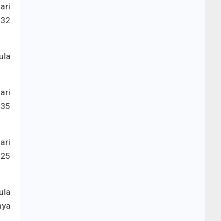
ari
.32
ula
ari
.35
ari
.25
ula
nya