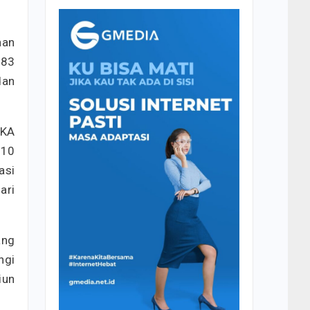
nan
383
dan
 KA
 10
asi
ari
ang
ngi
iun