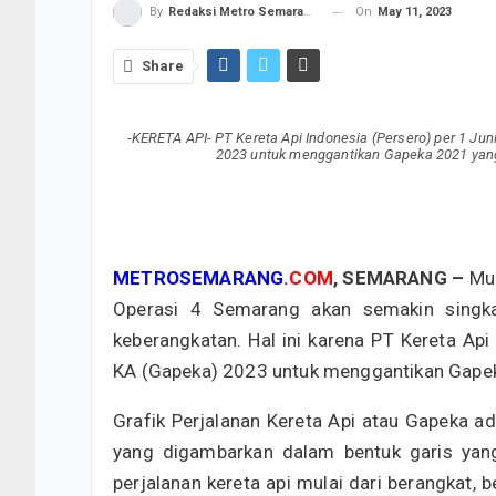
On
May 11, 2023
By
Redaksi Metro Semarang
Share
-KERETA API- PT Kereta Api Indonesia (Persero) per 1 Ju
2023 untuk menggantikan Gapeka 2021 yan
METROSEMARANG
.
COM
,
SEMARANG –
Mul
Operasi 4 Semarang akan semakin singka
keberangkatan. Hal ini karena PT Kereta Ap
KA (Gapeka) 2023 untuk menggantikan Gapek
Grafik Perjalanan Kereta Api atau Gapeka a
yang digambarkan dalam bentuk garis yang 
perjalanan kereta api mulai dari berangkat, 