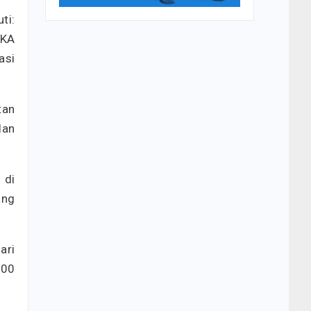
ti:
 KA
asi
tan
lan
 di
ang
ari
.00