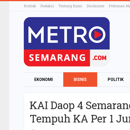
Kontak
Redaksi
Tentang Kami
Disclaimer
Pedoman Med
EKONOMI
BISNIS
POLITIK
OTOMOTIF
TEKNOLOGI
ELE
KAI Daop 4 Semaran
KULINER
Tempuh KA Per 1 Ju