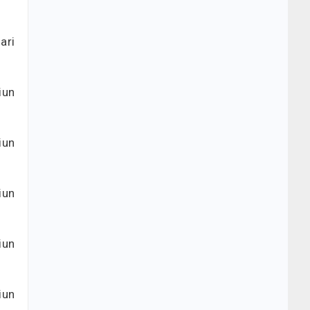
ari
iun
iun
iun
iun
iun