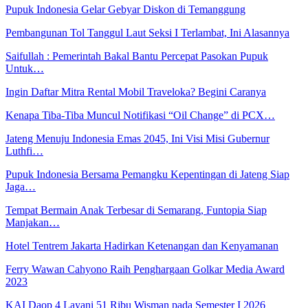
Pupuk Indonesia Gelar Gebyar Diskon di Temanggung
Pembangunan Tol Tanggul Laut Seksi I Terlambat, Ini Alasannya
Saifullah : Pemerintah Bakal Bantu Percepat Pasokan Pupuk
Untuk…
Ingin Daftar Mitra Rental Mobil Traveloka? Begini Caranya
Kenapa Tiba-Tiba Muncul Notifikasi “Oil Change” di PCX…
Jateng Menuju Indonesia Emas 2045, Ini Visi Misi Gubernur
Luthfi…
Pupuk Indonesia Bersama Pemangku Kepentingan di Jateng Siap
Jaga…
Tempat Bermain Anak Terbesar di Semarang, Funtopia Siap
Manjakan…
Hotel Tentrem Jakarta Hadirkan Ketenangan dan Kenyamanan
Ferry Wawan Cahyono Raih Penghargaan Golkar Media Award
2023
KAI Daop 4 Layani 51 Ribu Wisman pada Semester I 2026