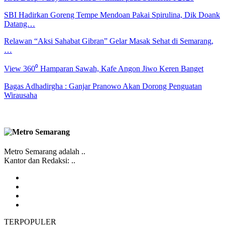
SBI Hadirkan Goreng Tempe Mendoan Pakai Spirulina, Dik Doank
Datang…
Relawan “Aksi Sahabat Gibran” Gelar Masak Sehat di Semarang,
…
View 360⁰ Hamparan Sawah, Kafe Angon Jiwo Keren Banget
Bagas Adhadirgha : Ganjar Pranowo Akan Dorong Penguatan
Wirausaha
Metro Semarang adalah ..
Kantor dan Redaksi: ..
TERPOPULER