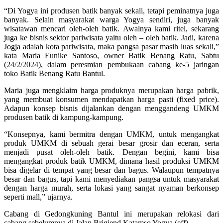
“Di Yogya ini produsen batik banyak sekali, tetapi peminatnya juga
banyak. Selain masyarakat warga Yogya sendiri, juga banyak
wisatawan mencari oleh-oleh batik. Awalnya kami ritel, sekarang
juga ke bisnis sektor pariwisata yaitu oleh – oleh batik. Jadi, karena
Jogja adalah kota pariwisata, maka pangsa pasar masih luas sekali,”
kata Maria Eunike Santoso, owner Batik Benang Ratu, Sabtu
(24/2/2024), dalam peresmian pembukaan cabang ke-5 jaringan
toko Batik Benang Ratu Bantul.
Maria juga mengklaim harga produknya merupakan harga pabrik,
yang membuat konsumen mendapatkan harga pasti (fixed price).
Adapun konsep bisnis dijalankan dengan menggandeng UMKM
produsen batik di kampung-kampung.
“Konsepnya, kami bermitra dengan UMKM, untuk mengangkat
produk UMKM di sebuah gerai besar grosir dan eceran, serta
menjadi pusat oleh-oleh batik. Dengan begini, kami bisa
mengangkat produk batik UMKM, dimana hasil produksi UMKM
bisa digelar di tempat yang besar dan bagus. Walaupun tempatnya
besar dan bagus, tapi kami menyediakan pangsa untuk masyarakat
dengan harga murah, serta lokasi yang sangat nyaman berkonsep
seperti mall,” ujarnya.
Cabang di Gedongkuning Bantul ini merupakan relokasi dari
cabang sebelumnya di Jalan Brigjend Katamso Yogya.(eff)