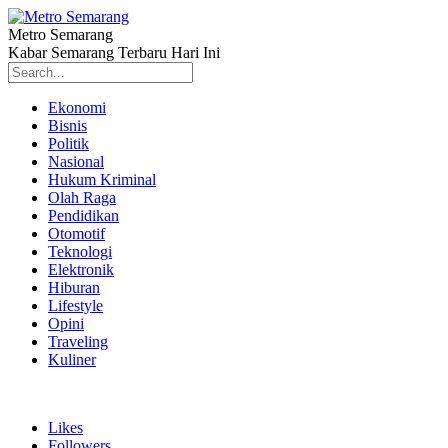
Metro Semarang
Kabar Semarang Terbaru Hari Ini
Ekonomi
Bisnis
Politik
Nasional
Hukum Kriminal
Olah Raga
Pendidikan
Otomotif
Teknologi
Elektronik
Hiburan
Lifestyle
Opini
Traveling
Kuliner
Likes
Followers