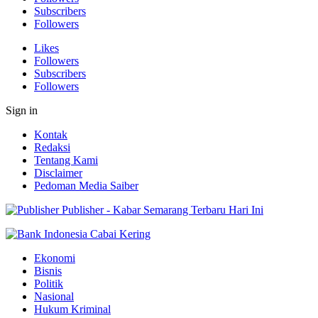
Subscribers
Followers
Likes
Followers
Subscribers
Followers
Sign in
Kontak
Redaksi
Tentang Kami
Disclaimer
Pedoman Media Saiber
Publisher - Kabar Semarang Terbaru Hari Ini
Ekonomi
Bisnis
Politik
Nasional
Hukum Kriminal